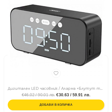
Дигитален LED часовник / Аларма +Блутут тонколона XO-F41
€46.02 / 90.01 лв.
€30.63 / 59.91 лв.
ДОБАВИ В КОЛИЧКА