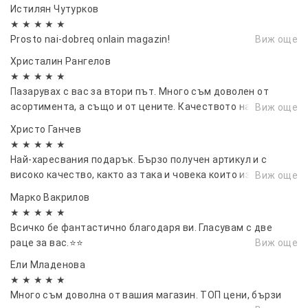
Истилян Чутурков
★ ★ ★ ★ ★
Prosto nai-dobreq onlain magazin!
Виж още
Христалин Рангелов
★ ★ ★ ★ ★
Пазарувах с вас за втори път. Много съм доволен от
асортимента, а също и от цените. Качеството на
Виж още
продуктите е много добро
Христо Ганчев
★ ★ ★ ★ ★
Най-харесвания подарък. Бързо получен артикул и с
високо качество, както аз така и човека които изненадах
Виж още
останахме доволни. Благодаря ви!!
Марко Вакрилов
★ ★ ★ ★ ★
Всичко бе фантастично благодаря ви. Гласувам с две
раце за вас.⭐⭐
Виж още
Ели Младенова
★ ★ ★ ★ ★
Много съм доволна от вашия магазин. ТОП цени, бързи