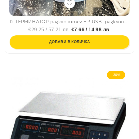
12 ТЕРМИНАТОР разклонител + 3 USB- разклонител с 12 гнезда ~220V и 3 USB порта, 2.1A, LH-A03U, BFO, BF22
€29.25 / 57.21 лв.
€7.66 / 14.98 лв.
ДОБАВИ В КОЛИЧКА
-30%