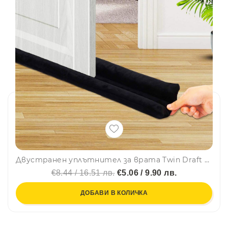
Двустранен уплътнител за врата Twin Draft Guard ЧЕРЕН/СИВО - край с теченията
€8.44 / 16.51 лв.
€5.06 / 9.90 лв.
ДОБАВИ В КОЛИЧКА