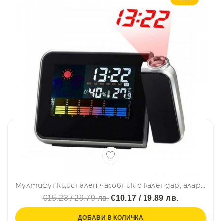
Мултифункционален часовник с календар, аларма и LED проекти DS-8190, аларма, LCD, цветен екран PRO
€15.23 / 29.79 лв.
€10.17 / 19.89 лв.
ДОБАВИ В КОЛИЧКА