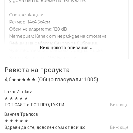
у дома или по време на пътуване.
Спецификации:
Размер: 14х4,5х4см
Обем на алармата: 120 dB
Материал: Капак от неръждаема стомана
Режими на работа: Сензор за вибрации
Чувствителност: Висока, Средна, Ниска
Захранва се от: 1* 9V Батерия
Ревюта на продукта
4,6★★★★★ (Общо гласували: 1005)
Lazar Zlatkov
★ ★ ★ ★ ★
ТОП САИТ с ТОП ПРОДУКТИ
Виж още
Вангел Тръпков
★ ★ ★ ★ ★
Здрави да сте, доволен съм от всичко.
Виж още