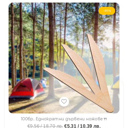
-44%
100бр. Еднократни дървени ножове🍴
€9.56 / 18.70 лв.
€5.31 / 10.39 лв.