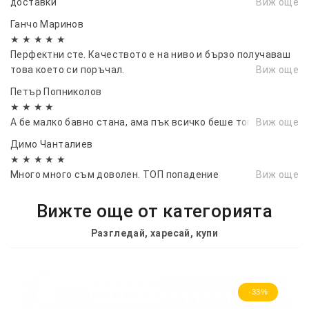
доставки
Виж още
Ганчо Маринов
★ ★ ★ ★ ★
Перфектни сте. Качеството е на ниво и бързо получаваш
това което си поръчал.
Виж още
Петър Попниколов
★ ★ ★ ★
А бе малко бавно стана, ама пък всичко беше топ.
Виж още
Димо Чанталиев
★ ★ ★ ★ ★
Много много съм доволен. ТОП попадение
Виж още
Вижте още от категорията
Разгледай, харесай, купи
-33%