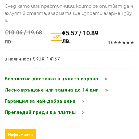
След като има престъпници, които се опитват да н
ахлуят в стаята, алармата ще изпрати алармен зву
к.
€10.06 / 19.68
€5.57 / 10.89
-45%
лв.
лв.
4.6
★
★
★
★
★
в наличност
SKU#: 14157
Безплатна доставка в цялата страна
Лесно връщане или замяна до 14 дни
Гаранция за най-добра цена
Прегледай преди да платиш
Информация