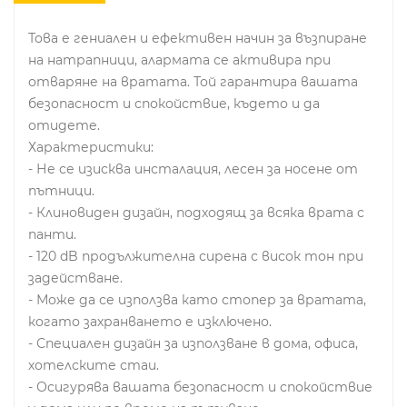
Това е гениален и ефективен начин за възпиране
на натрапници, алармата се активира при
отваряне на вратата. Той гарантира вашата
безопасност и спокойствие, където и да
отидете.
Характеристики:
- Не се изисква инсталация, лесен за носене от
пътници.
- Клиновиден дизайн, подходящ за всяка врата с
панти.
- 120 dB продължителна сирена с висок тон при
задействане.
- Може да се използва като стопер за вратата,
когато захранването е изключено.
- Специален дизайн за използване в дома, офиса,
хотелските стаи.
- Осигурява вашата безопасност и спокойствие