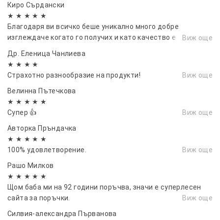
Киро Сърдански
се възползвала отново от услугите им и препоръчвам и на
★ ★ ★ ★ ★
други...
Благодаря ви всичко беше уникално много добре
изглеждаче когато го получих и като качество е
Виж още
перфектно вие сте 💯 от 💯
Др. Еленица Чанлиева
★ ★ ★ ★
Страхотно разнообразие на продукти!
Виж още
Велинна Пътечкова
★ ★ ★ ★ ★
Супер 👍
Виж още
Авторка Пръндачка
★ ★ ★ ★ ★
100% удовлетворение.
Виж още
Рашо Милков
★ ★ ★ ★ ★
Щом баба ми на 92 години поръчва, значи е суперлесен
сайта за поръчки.
Виж още
Силвия-александра Първанова