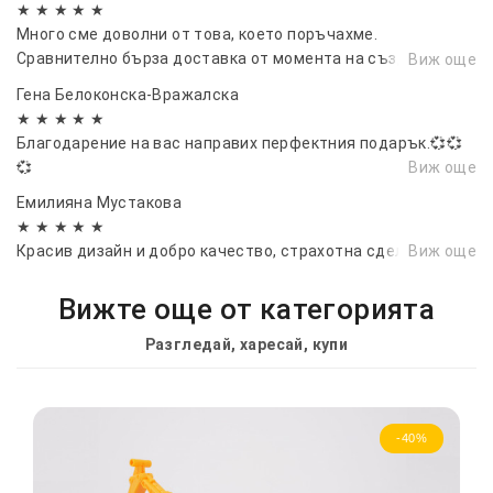
★ ★ ★ ★ ★
Много сме доволни от това, което поръчахме.
Сравнително бърза доставка от момента на създаване на
Виж още
поръчка до получаване на пакет👌
Гена Белоконска-Вражалска
★ ★ ★ ★ ★
Благодарение на вас направих перфектния подарък.💞💞
💞
Виж още
Емилияна Мустакова
★ ★ ★ ★ ★
Красив дизайн и добро качество, страхотна сделка!
Виж още
Вижте още от категорията
Разгледай, харесай, купи
-40%