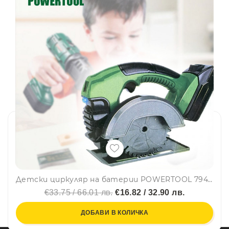
Детски циркуляр на батерии POWERTOOL 7947LD - paзвива въoбpaжeниeтo, ĸpeaтивнocттa и poлeвитe игpи
€33.75 / 66.01 лв.
€16.82 / 32.90 лв.
ДОБАВИ В КОЛИЧКА