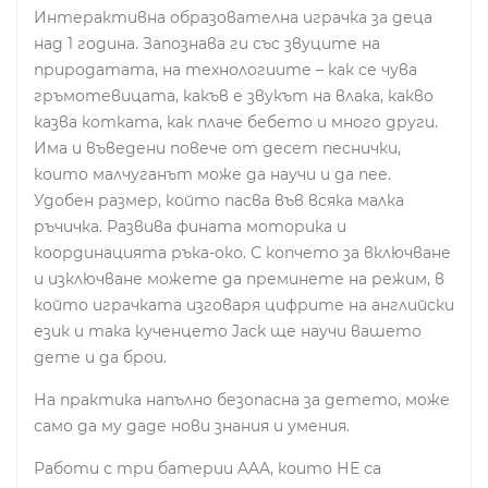
Интерактивна образователна играчка за деца
над 1 година. Запознава ги със звуците на
природатата, на технологиите – как се чува
гръмотевицата, какъв е звукът на влака, какво
казва котката, как плаче бебето и много други.
Има и въведени повече от десет песнички,
които малчуганът може да научи и да пее.
Удобен размер, който пасва във всяка малка
ръчичка. Развива фината моторика и
координацията ръка-око. С копчето за включване
и изключване можете да преминете на режим, в
който играчката изговаря цифрите на английски
език и така кученцето Jack ще научи вашето
дете и да брои.
На практика напълно безопасна за детето, може
само да му даде нови знания и умения.
Работи с три батерии AAA, които НЕ са