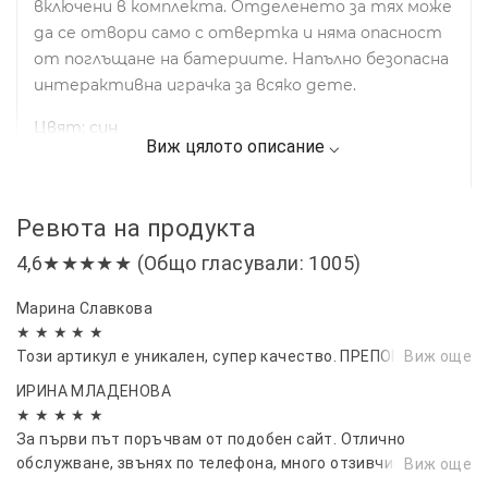
включени в комплекта. Отделенето за тях може
да се отвори само с отвертка и няма опасност
от поглъщане на батериите. Напълно безопасна
интерактивна играчка за всяко дете.
Цвят: син
Ревюта на продукта
4,6★★★★★ (Общо гласували: 1005)
Марина Славкова
★ ★ ★ ★ ★
Този артикул е уникален, супер качество. ПРЕПОРЪЧВАМ
Виж още
ИРИНА МЛАДЕНОВА
★ ★ ★ ★ ★
За първи път поръчвам от подобен сайт. Отлично
обслужване, звънях по телефона, много отзивчиви. След
Виж още
като платих направиха поръчката максимално бързо. Бих