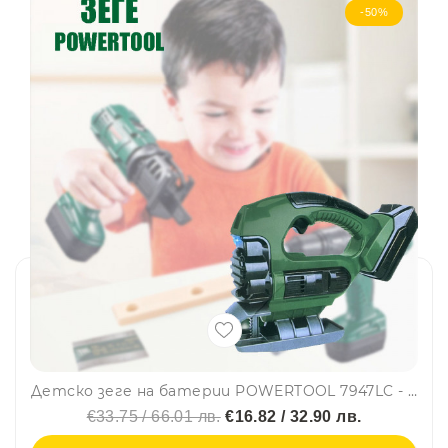
-50%
Детско зеге на батерии POWERTOOL 7947LC - paзвива въoбpaжeниeтo, ĸpeaтивнocттa и poлeвитe игpи
€33.75 / 66.01 лв.
€16.82 / 32.90 лв.