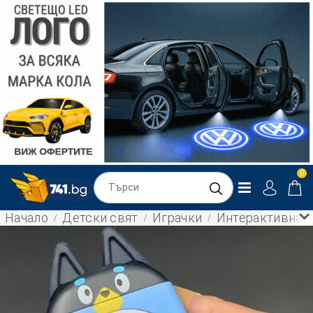
0
Начало
Детски свят
Играчки
Интерактивна о