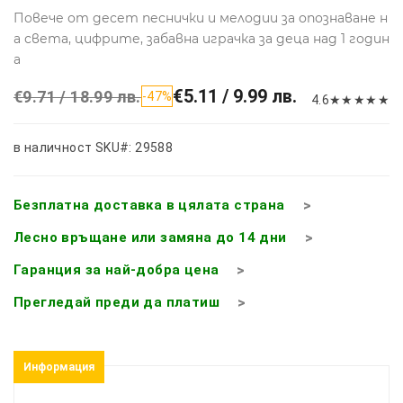
Повече от десет песнички и мелодии за опознаване н
а света, цифрите, забавна играчка за деца над 1 годин
а
€5.11 / 9.99 лв.
€9.71 / 18.99 лв.
-47%
4.6
★
★
★
★
★
в наличност
SKU#: 29588
Безплатна доставка в цялата страна
Лесно връщане или замяна до 14 дни
Гаранция за най-добра цена
Прегледай преди да платиш
Информация