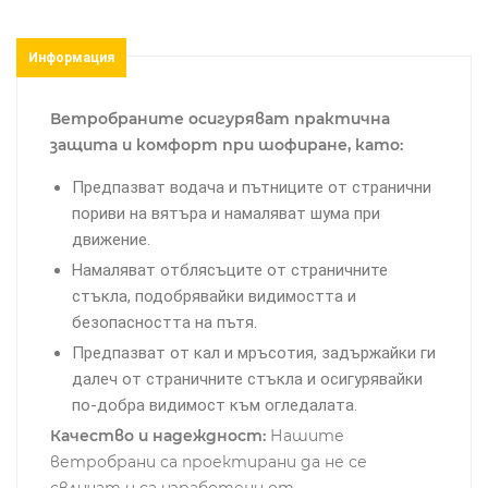
Информация
Ветробраните осигуряват практична
защита и комфорт при шофиране, като:
Предпазват водача и пътниците от странични
пориви на вятъра и намаляват шума при
движение.
Намаляват отблясъците от страничните
стъкла, подобрявайки видимостта и
безопасността на пътя.
Предпазват от кал и мръсотия, задържайки ги
далеч от страничните стъкла и осигурявайки
по-добра видимост към огледалата.
Качество и надеждност:
Нашите
ветробрани са проектирани да не се