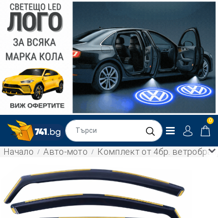
0
Начало
Авто-мото
Комплект от 4бр. ветробрани