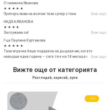
Стоименка Иванова
★ ★ ★ ★ ★
Препоръчвам на всички тези супер стоки.
Виж още
НАДКА ИВАНОВА
★ ★ ★ ★
Заслужава си!
Виж още
Г-ца Паулина Куртажова
★ ★ ★ ★ ★
Тази играчка беше подарена на дъщеря ми, когато
навърши една година -- сега тя е на 18 месеца и все още я
Виж още
обича.
Вижте още от категорията
Разгледай, харесай, купи
-23%