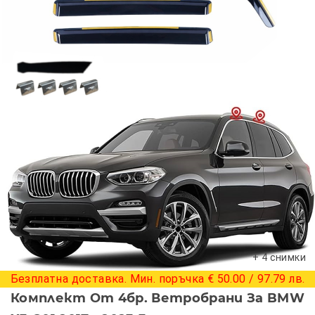
+ 4 снимки
Безплатна доставка. Мин. поръчка € 50.00 / 97.79 лв.
Комплект От 4бр. Ветробрани За BMW