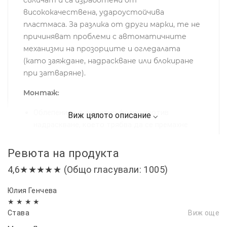
свличат и са изработени от
висококачествена, удароустойчива
пластмаса. За разлика от други марки, те не
причиняват проблеми с автоматичните
механизми на прозорците и огледалата
(като заяждане, надраскване или блокиране
при затваряне).
Монтаж:
Облепени със защитно фолио против
надраскване, което трябва да се премахне
преди монтаж.
Лесен монтаж в канала на прозорците чрез
Ревюта на продукта
двойнозалепяща лента и допълнителни
4,6★★★★★ (Общо гласували: 1005)
метални щипки за по-сигурно закрепване.
Препоръчително е предварително почистване
Юлия Генчева
на рамките на прозорците за най-добро
★ ★ ★ ★
Става
Виж още
прилепване.