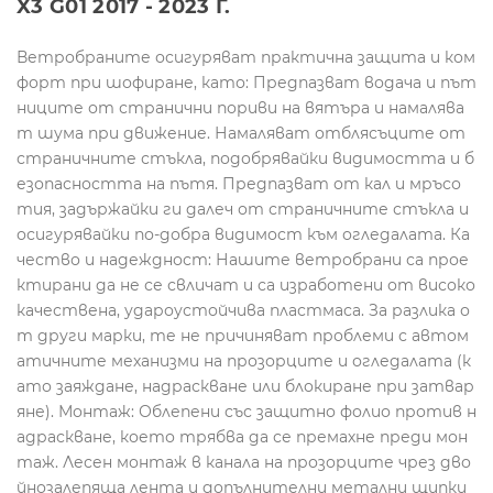
X3 G01 2017 - 2023 Г.
Ветробраните осигуряват практична защита и ком
форт при шофиране, като: Предпазват водача и път
ниците от странични пориви на вятъра и намалява
т шума при движение. Намаляват отблясъците от
страничните стъкла, подобрявайки видимостта и б
езопасността на пътя. Предпазват от кал и мръсо
тия, задържайки ги далеч от страничните стъкла и
осигурявайки по-добра видимост към огледалата. Ка
чество и надеждност: Нашите ветробрани са прое
ктирани да не се свличат и са изработени от високо
качествена, удароустойчива пластмаса. За разлика о
т други марки, те не причиняват проблеми с автом
атичните механизми на прозорците и огледалата (к
ато заяждане, надраскване или блокиране при затвар
яне). Монтаж: Облепени със защитно фолио против н
адраскване, което трябва да се премахне преди мон
таж. Лесен монтаж в канала на прозорците чрез дво
йнозалепяща лента и допълнителни метални щипки