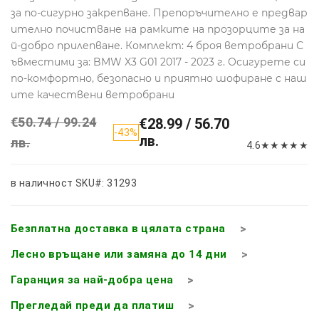
за по-сигурно закрепване. Препоръчително е предвар
ително почистване на рамките на прозорците за на
й-добро прилепване. Комплект: 4 броя ветробрани С
ъвместими за: BMW X3 G01 2017 - 2023 г. Осигурете си
по-комфортно, безопасно и приятно шофиране с наш
ите качествени ветробрани
€50.74 / 99.24
€28.99 / 56.70
-43%
лв.
лв.
4.6
★
★
★
★
★
в наличност
SKU#: 31293
Безплатна доставка в цялата страна
Лесно връщане или замяна до 14 дни
Гаранция за най-добра цена
Прегледай преди да платиш