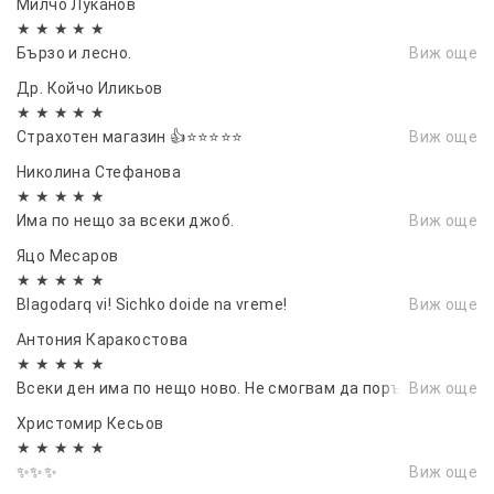
Комплект:
4 броя ветробрани
Милчо Луканов
★ ★ ★ ★ ★
Съвместими за:
BMW X3 G01 2017 - 2023 г.
Бързо и лесно.
Виж още
Осигурете си по-комфортно, безопасно и
Др. Койчо Иликьов
★ ★ ★ ★ ★
приятно шофиране с нашите качествени
Страхотен магазин 👍⭐⭐⭐⭐⭐
Виж още
ветробрани
Николина Стефанова
★ ★ ★ ★ ★
Има по нещо за всеки джоб.
Виж още
Яцо Месаров
★ ★ ★ ★ ★
Blagodarq vi! Sichko doide na vreme!
Виж още
Антония Каракостова
★ ★ ★ ★ ★
Всеки ден има по нещо ново. Не смогвам да поръчам.
Виж още
Христомир Кесьов
★ ★ ★ ★ ★
✨✨✨
Виж още