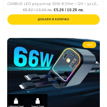
CANBUS LED резистор 50W 8 Ohm – 12V – за LED крушки - Carmotion
€6.82 / 13.34 лв.
€5.26 / 10.29 лв.
ДОБАВИ В КОЛИЧКА
-44%