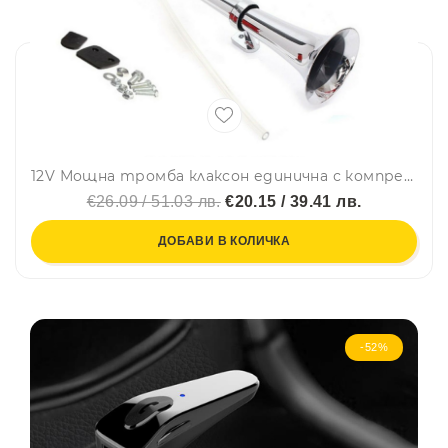
12V Мощна тромба клаксон единична с компресор за камион бус ван автомобил 43 cm.
€26.09 / 51.03 лв.
€20.15 / 39.41 лв.
ДОБАВИ В КОЛИЧКА
-52%