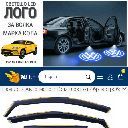
0
Начало
Авто-мото
Комплект от 4бр. ветробрани