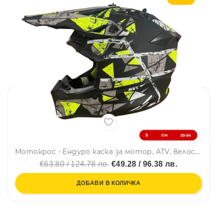
Мотокрос - Ендуро каска за мотор, ATV, велосипед – размер S (53–54 см) черен мат с неоново жълт дизайн
€63.80 / 124.78 лв.
€49.28 / 96.38 лв.
ДОБАВИ В КОЛИЧКА