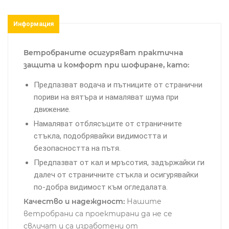
Информация
Ветробраните осигуряват практична
защита и комфорт при шофиране, като:
Предпазват водача и пътниците от странични
пориви на вятъра и намаляват шума при
движение.
Намаляват отблясъците от страничните
стъкла, подобрявайки видимостта и
безопасността на пътя.
Предпазват от кал и мръсотия, задържайки ги
далеч от страничните стъкла и осигурявайки
по-добра видимост към огледалата.
Качество и надеждност:
Нашите
ветробрани са проектирани да не се
свличат и са изработени от