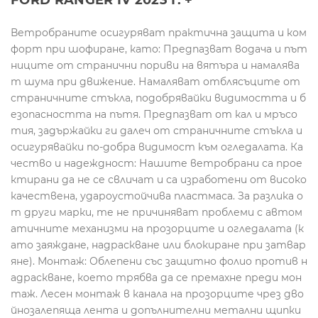
FORD RANGER IV 2023 Г. +
Ветробраните осигуряват практична защита и ком
форт при шофиране, като: Предпазват водача и път
ниците от странични пориви на вятъра и намалява
т шума при движение. Намаляват отблясъците от
страничните стъкла, подобрявайки видимостта и б
езопасността на пътя. Предпазват от кал и мръсо
тия, задържайки ги далеч от страничните стъкла и
осигурявайки по-добра видимост към огледалата. Ка
чество и надеждност: Нашите ветробрани са прое
ктирани да не се свличат и са изработени от високо
качествена, удароустойчива пластмаса. За разлика о
т други марки, те не причиняват проблеми с автом
атичните механизми на прозорците и огледалата (к
ато заяждане, надраскване или блокиране при затвар
яне). Монтаж: Облепени със защитно фолио против н
адраскване, което трябва да се премахне преди мон
таж. Лесен монтаж в канала на прозорците чрез дво
йнозалепяща лента и допълнителни метални щипки