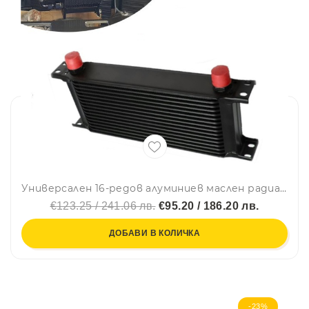
Универсален 16-редов алуминиев маслен радиатор / охладител за масло AN10 37° – черен
€123.25 / 241.06 лв.
€95.20 / 186.20 лв.
ДОБАВИ В КОЛИЧКА
-23%