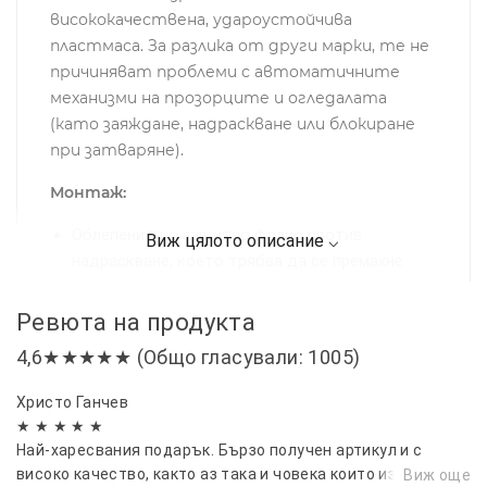
висококачествена, удароустойчива
пластмаса. За разлика от други марки, те не
причиняват проблеми с автоматичните
механизми на прозорците и огледалата
(като заяждане, надраскване или блокиране
при затваряне).
Монтаж:
Облепени със защитно фолио против
надраскване, което трябва да се премахне
преди монтаж.
Лесен монтаж в канала на прозорците чрез
Ревюта на продукта
двойнозалепяща лента и допълнителни
4,6★★★★★ (Общо гласували: 1005)
метални щипки за по-сигурно закрепване.
Препоръчително е предварително почистване
Христо Ганчев
на рамките на прозорците за най-добро
★ ★ ★ ★ ★
Най-харесвания подарък. Бързо получен артикул и с
прилепване.
високо качество, както аз така и човека които изненадах
Виж още
Комплект:
4 броя ветробрани