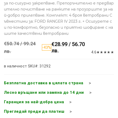
за по-сигурно закрепване. Препоръчително е предвар
ително почистване на рамките на прозорците за на
й-добро прилепване. Комплект: 4 броя ветробрани С
ъвместими за: FORD RANGER IV 2023 г. + Осигурете с
и по-комфортно, безопасно и приятно шофиране с на
шите качествени ветробрани
€50.74 / 99.24
€28.99 / 56.70
-43%
лв.
лв.
4.6
★
★
★
★
★
в наличност
SKU#: 31292
Безплатна доставка в цялата страна
Лесно връщане или замяна до 14 дни
Гаранция за най-добра цена
Прегледай преди да платиш