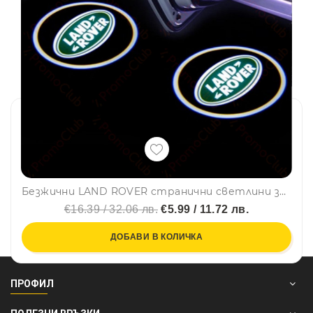
Безжични LAND ROVER странични светлини за врата на кола JQ-666, 2 броя LED лого
€16.39 / 32.06 лв.
€5.99 / 11.72 лв.
ДОБАВИ В КОЛИЧКА
ПРОФИЛ