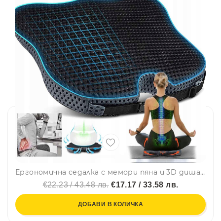
Ергономична седалка с мемори пяна и 3D дишаща мрежа – противохлъзгаща, с колан, за кола, офис и дом
€22.23 / 43.48 лв.
€17.17 / 33.58 лв.
ДОБАВИ В КОЛИЧКА