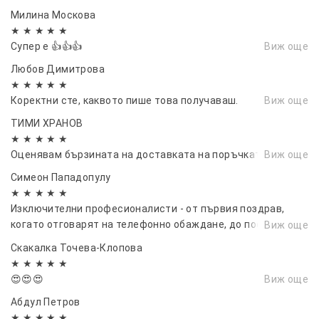
останахме доволни. Благодаря ви!!
Милина Москова
Съвместими за:
FORD RANGER IV 2023 г. +
★ ★ ★ ★ ★
Супер е 👍👍👍
Виж още
Осигурете си по-комфортно, безопасно и
Любов Димитрова
приятно шофиране с нашите качествени
★ ★ ★ ★ ★
ветробрани
Коректни сте, каквото пише това получаваш.
Виж още
ТИМИ ХРАНОВ
★ ★ ★ ★ ★
Оценявам бързината на доставката на поръчката👌
Виж още
Симеон Пападопулу
★ ★ ★ ★ ★
Изключителни професионалисти - от първия поздрав,
когато отговарят на телефонно обаждане, до последния
Виж още
детайл към финализиране и доставяне на поръчката.
Скакалка Точева-Клопова
Подхождат адекватно към изискванията на клиентите,
★ ★ ★ ★ ★
съгласно параметрите на артикула, който търсят.
😍😍😍
Виж още
Прецизни, коректни и отзивчиви!
Абдул Петров
★ ★ ★ ★ ★