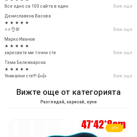
Все едно са 100 сайта в един.
Виж още
Дениславена Васовa
★ ★ ★ ★ ★
⭐⭐👌💯
Виж още
Марко Иванов
★ ★ ★ ★ ★
харесвате ми точни сте
Виж още
Тема Бележкарска
★ ★ ★ ★ ★
Уникални сте!!! 👍👍
Виж още
Вижте още от категорията
Разгледай, харесай, купи
-23%