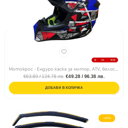
Мотокрос - Ендуро каска за мотор, ATV, велосипед – размер M (55–56 см) син мат с червен/сив дизайн
€63.80 / 124.78 лв.
€49.28 / 96.38 лв.
ДОБАВИ В КОЛИЧКА
-43%