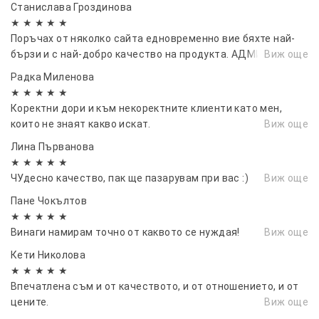
Станислава Гроздинова
ветробрани
★ ★ ★ ★ ★
Поръчах от няколко сайта едновременно вие бяхте най-
бързи и с най-добро качество на продукта. АДМИРАЦИИ
Виж още
Радка Миленова
★ ★ ★ ★ ★
Коректни дори и към некоректните клиенти като мен,
които не знаят какво искат.
Виж още
Лина Първанова
★ ★ ★ ★ ★
ЧУдесно качество, пак ще пазарувам при вас :)
Виж още
Пане Чокълтов
★ ★ ★ ★ ★
Винаги намирам точно от каквото се нуждая!
Виж още
Кети Николова
★ ★ ★ ★ ★
Впечатлена съм и от качеството, и от отношението, и от
цените.
Виж още