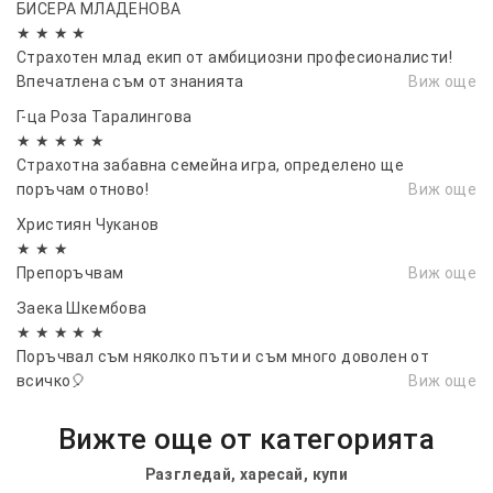
БИСЕРА МЛАДЕНОВА
★ ★ ★ ★
Страхотен млад екип от амбициозни професионалисти!
Впечатленa съм от знанията
Виж още
Г-ца Роза Таралингова
★ ★ ★ ★ ★
Страхотна забавна семейна игра, определено ще
поръчам отново!
Виж още
Християн Чуканов
★ ★ ★
Препоръчвам
Виж още
Заека Шкембова
★ ★ ★ ★ ★
Поръчвал съм няколко пъти и съм много доволен от
всичко🎈
Виж още
Вижте още от категорията
Разгледай, харесай, купи