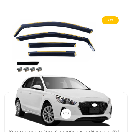
-43%
Комплект от 4бр. ветробрани за Hyundai i30 III 2017-2024