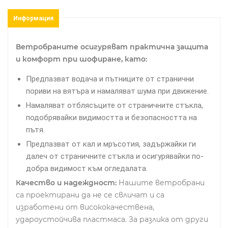
Информация
Ветробраните осигуряват практична защита
и комфорт при шофиране, като:
Предпазват водача и пътниците от странични
пориви на вятъра и намаляват шума при движение.
Намаляват отблясъците от страничните стъкла,
подобрявайки видимостта и безопасността на
пътя.
Предпазват от кал и мръсотия, задържайки ги
далеч от страничните стъкла и осигурявайки по-
добра видимост към огледалата.
Качество и надеждност:
Нашите ветробрани
са проектирани да не се свличат и са
изработени от висококачествена,
удароустойчива пластмаса. За разлика от други