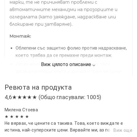
марки, те не причиняват проблеми с
автоматичните механизми на прозорците и
огледалата (като заяждане, надраскване или
блокиране при затваряне).
Монтаж:
Облепени със защитно фолио против надраскване,
което трябва да се премахне преди монтаж.
Лесен монтаж в канала на прозорците чрез
двойнозалепяща лента и допълнителни метални
щипки за по-сигурно закрепване.
Ревюта на продукта
Препоръчително е предварително почистване на
рамките на прозорците за най-добро прилепване.
4,6★★★★★ (Общо гласували: 1005)
Комплект:
4 броя ветробрани
Милена Стоева
Съвместими за:
Jeep Compass II (MP) 2018 г. +
★ ★ ★ ★ ★
Не вярвах, че цените са такива. Това, което виждате е
Осигурете си по-комфортно, безопасно и
истина, най-суперските цени. Вярвайте ми, аз поръчвам
Виж още
приятно шофиране с нашите качествени
от каде ли не.