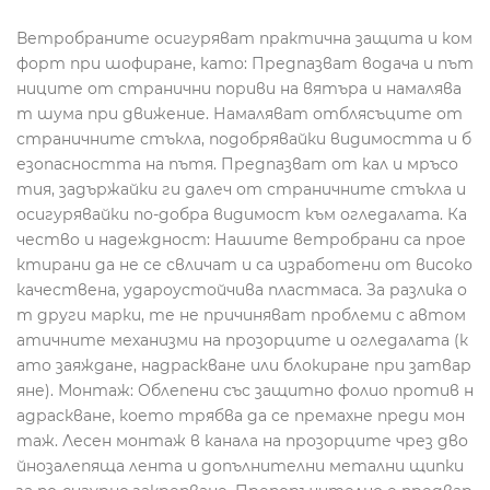
Ветробраните осигуряват практична защита и ком
форт при шофиране, като: Предпазват водача и път
ниците от странични пориви на вятъра и намалява
т шума при движение. Намаляват отблясъците от
страничните стъкла, подобрявайки видимостта и б
езопасността на пътя. Предпазват от кал и мръсо
тия, задържайки ги далеч от страничните стъкла и
осигурявайки по-добра видимост към огледалата. Ка
чество и надеждност: Нашите ветробрани са прое
ктирани да не се свличат и са изработени от високо
качествена, удароустойчива пластмаса. За разлика о
т други марки, те не причиняват проблеми с автом
атичните механизми на прозорците и огледалата (к
ато заяждане, надраскване или блокиране при затвар
яне). Монтаж: Облепени със защитно фолио против н
адраскване, което трябва да се премахне преди мон
таж. Лесен монтаж в канала на прозорците чрез дво
йнозалепяща лента и допълнителни метални щипки