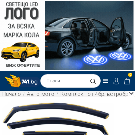
0
Начало
Авто-мото
Комплект от 4бр. ветробрани