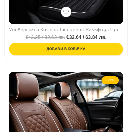
Универсална Кожена Тапицерия, Калъфи за Предни Седалки Черно, Бял Кант
€42.25 / 82.63 лв.
€32.64 / 63.84 лв.
ДОБАВИ В КОЛИЧКА
-23%