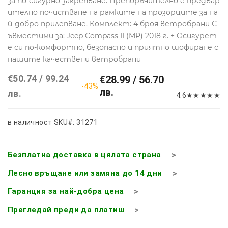
за по-сигурно закрепване. Препоръчително е предвар
ително почистване на рамките на прозорците за на
й-добро прилепване. Комплект: 4 броя ветробрани С
ъвместими за: Jeep Compass II (MP) 2018 г. + Осигурет
е си по-комфортно, безопасно и приятно шофиране с
нашите качествени ветробрани
€50.74 / 99.24
€28.99 / 56.70
-43%
лв.
лв.
4.6
★
★
★
★
★
в наличност
SKU#: 31271
Безплатна доставка в цялата страна
Лесно връщане или замяна до 14 дни
Гаранция за най-добра цена
Прегледай преди да платиш