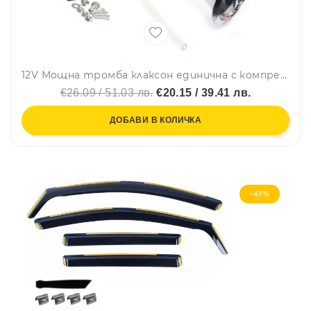
12V Мощна тромба клаксон единична с компресор за камион бус ван автомобил 43 cm.
€26.09 / 51.03 лв.
€20.15 / 39.41 лв.
ДОБАВИ В КОЛИЧКА
-43%