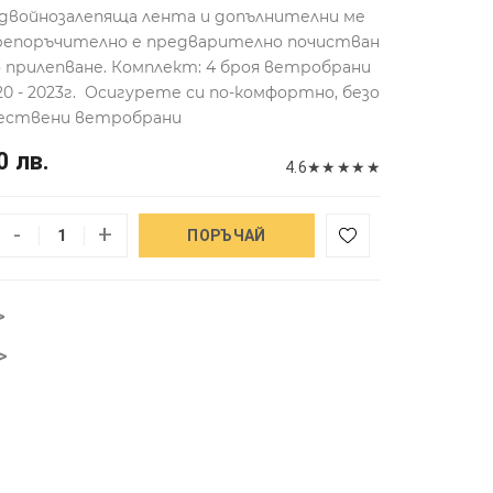
 двойнозалепяща лента и допълнителни ме
 Препоръчително е предварително почистван
о прилепване. Комплект: 4 броя ветробрани
20 - 2023г. Осигурете си по-комфортно, безо
чествени ветробрани
0 лв.
4.6
★
★
★
★
★
-
+
ПОРЪЧАЙ