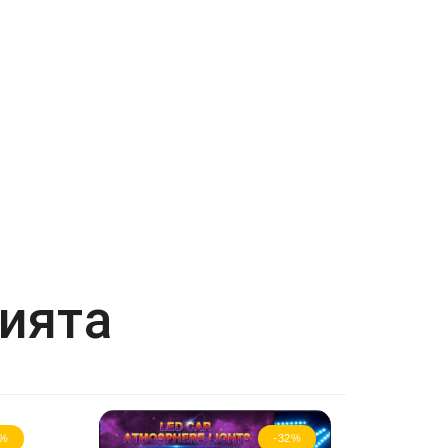
рията
3%
-32%