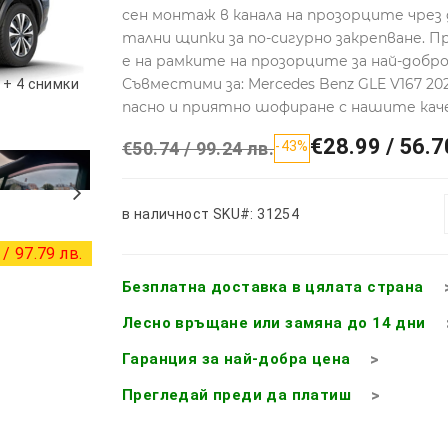
сен монтаж в канала на прозорците чрез
тални щипки за по-сигурно закрепване.
е на рамките на прозорците за най-добр
Съвместими за: Mercedes Benz GLE V167 20
+ 4 снимки
пасно и приятно шофиране с нашите ка
€28.99 / 56.7
€50.74 / 99.24 лв.
-43%
в наличност
SKU#: 31254
/ 97.79 лв.
Безплатна доставка в цялата страна
Лесно връщане или замяна до 14 дни
Гаранция за най-добра цена
Прегледай преди да платиш