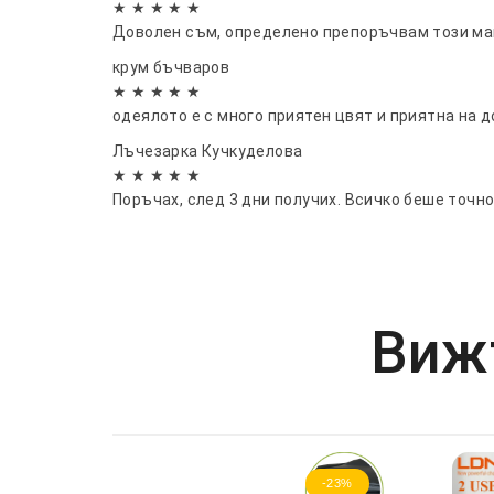
★ ★ ★ ★ ★
Доволен съм, определено препоръчвам този маг
крум бъчваров
★ ★ ★ ★ ★
одеялото е с много приятен цвят и приятна на д
Лъчезарка Кучкуделова
★ ★ ★ ★ ★
Поръчах, след 3 дни получих. Всичко беше точн
Вижт
-23%