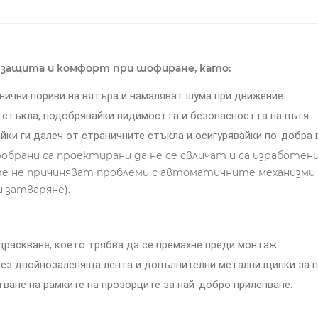
защита и комфорт при шофиране, като:
нични пориви на вятъра и намаляват шума при движение.
стъкла, подобрявайки видимостта и безопасността на пътя.
йки ги далеч от страничните стъкла и осигурявайки по-добра
рани са проектирани да не се свличат и са изработени
 те не причиняват проблеми с автоматичните механизми
и затваряне).
раскване, което трябва да се премахне преди монтаж.
рез двойнозалепяща лента и допълнителни метални щипки за п
ване на рамките на прозорците за най-добро прилепване.