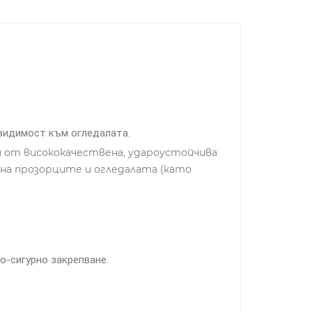
 видимост към огледалата.
 от висококачествена, удароустойчива
 на прозорците и огледалата (като
о-сигурно закрепване.