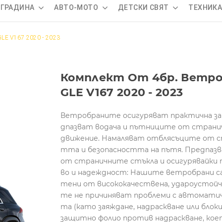
 ГРАДИНА
АВТО-МОТО
ДЕТСКИ СВЯТ
ТЕХНИК
GLE V167 2020 - 2023
Комплект От 4бр. Ветроб
GLE V167 2020 - 2023
Ветробраните осигуряват практична за
дпазват водача и пътниците от странич
движение. Намаляват отблясъците от с
тта и безопасността на пътя. Предпазва
от страничните стъкла и осигурявайки 
во и надеждност: Нашите ветробрани са 
тени от висококачествена, удароустойчи
те не причиняват проблеми с автоматич
та (като заяждане, надраскване или блок
защитно фолио против надраскване, кое