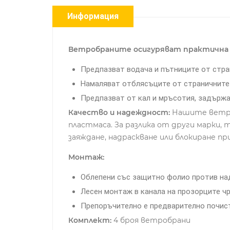
Информация
Ветробраните осигуряват практична 
Предпазват водача и пътниците от стра
Намаляват отблясъците от страничните 
Предпазват от кал и мръсотия, задържа
Качество и надеждност:
Нашите ветроб
пластмаса. За разлика от други марки,
заяждане, надраскване или блокиране пр
Монтаж:
Облепени със защитно фолио против над
Лесен монтаж в канала на прозорците ч
Препоръчително е предварително почист
Комплект:
4 броя ветробрани