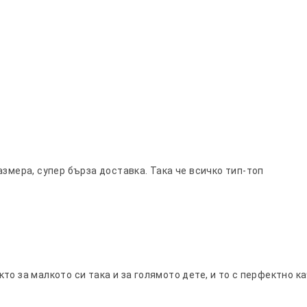
азмера, супер бърза доставка. Така че всичко тип-топ
о за малкото си така и за голямото дете, и то с перфектно к