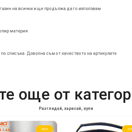
азин на всички и ще продължа да го използвам
опир материя.
о по списъка. Доволна съм от качеството на артикулите
е още от катего
Разгледай, харесай, купи
-40%
-4