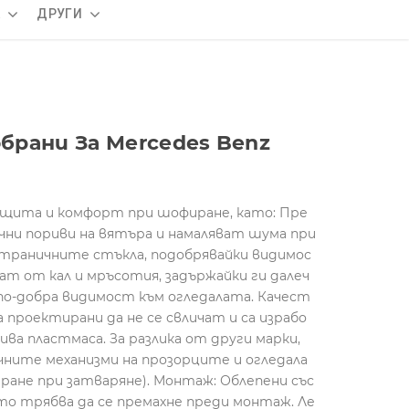
А
ДРУГИ
рани За Mercedes Benz
щита и комфорт при шофиране, като: Пре
ни пориви на вятъра и намаляват шума при
траничните стъкла, подобрявайки видимос
т от кал и мръсотия, задържайки ги далеч
по-добра видимост към огледалата. Качест
проектирани да не се свличат и са израбо
ва пластмаса. За разлика от други марки,
ните механизми на прозорците и огледала
иране при затваряне). Монтаж: Облепени със
то трябва да се премахне преди монтаж. Ле