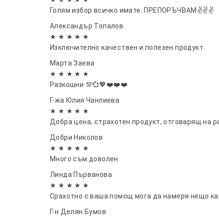
Голям избор всичко имате. ПРЕПОРЪЧВАМ✌️✌️✌️
Александър Топалов
★ ★ ★ ★ ★
Изключително качествен и полезен продукт.
Марта Заева
★ ★ ★ ★ ★
Разкошни 💯💞💖❤️❤️❤️
Г-жа Юлия Чанлиева
★ ★ ★ ★ ★
Добра цена, страхотен продукт, отговарящ на р
Добри Николов
★ ★ ★ ★ ★
Много съм доволен
Линда Първанова
★ ★ ★ ★ ★
Срахотно с ваша помощ мога да намеря нещо какт
Г-н Делян Бумов