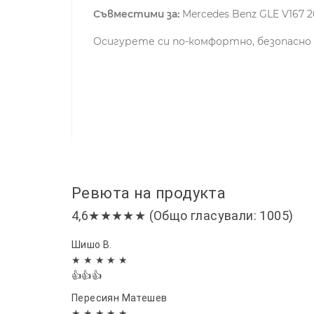
Съвместими за:
Mercedes Benz GLE V167 2
Осигурете си по-комфортно, безопасн
Ревюта на продукта
4,6★★★★★ (Общо гласували: 1005)
Шишо В.
★ ★ ★ ★ ★
👍👍👍
Пересиян Матешев
★ ★ ★ ★ ★