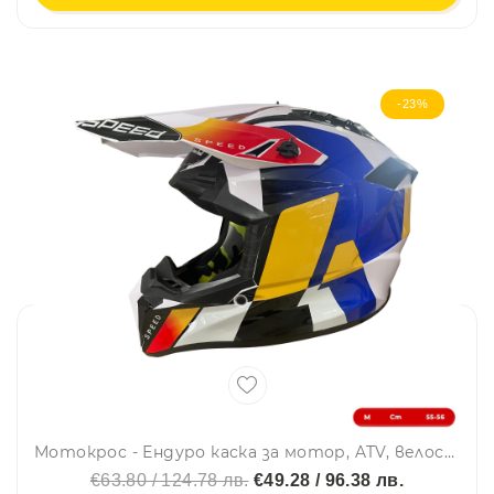
-23%
Мотокрос - Ендуро каска за мотор, ATV, велосипед – размер M (55–56 см) бяла с жълто/син дизайн
€63.80 / 124.78 лв.
€49.28 / 96.38 лв.