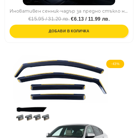
Иновативен сенник-чадър за предно стъкло на автомобил, охлади колата ВЕДНАГА!!! Размери: 130 х 69 см
€15.95 / 31.20 лв.
€6.13 / 11.99 лв.
ДОБАВИ В КОЛИЧКА
-43%