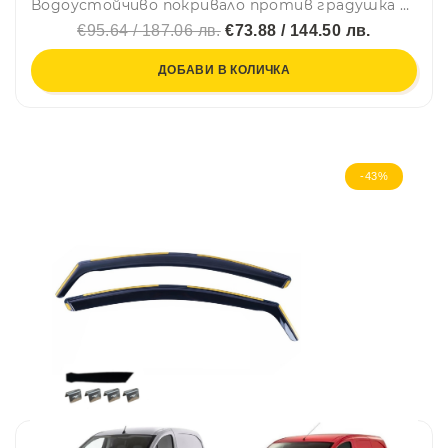
Водоустойчиво покривало против градушка с алуминиево покритие за автомобил размер L - 4.8m x 1.78m x 1.2m
€95.64 / 187.06 лв.
€73.88 / 144.50 лв.
ДОБАВИ В КОЛИЧКА
-43%