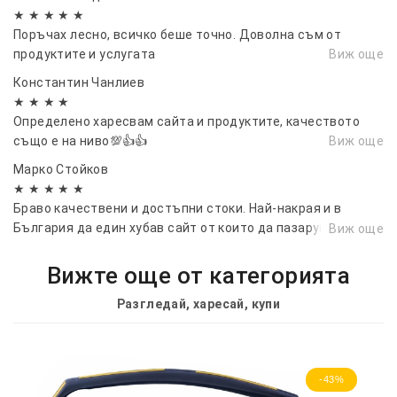
★ ★ ★ ★ ★
Поръчах лесно, всичко беше точно. Доволна съм от
продуктите и услугата
Виж още
Константин Чанлиев
★ ★ ★ ★
Определено харесвам сайта и продуктите, качеството
също е на ниво💯👍👍
Виж още
Марко Стойков
★ ★ ★ ★ ★
Браво качествени и достъпни стоки. Най-накрая и в
България да един хубав сайт от които да пазаруваш без
Виж още
да се притесняваш.
Вижте още от категорията
Разгледай, харесай, купи
-43%