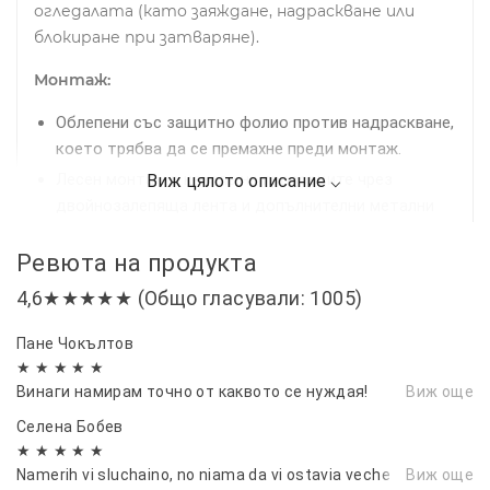
огледалата (като заяждане, надраскване или
блокиране при затваряне).
Монтаж:
Облепени със защитно фолио против надраскване,
което трябва да се премахне преди монтаж.
Лесен монтаж в канала на прозорците чрез
двойнозалепяща лента и допълнителни метални
щипки за по-сигурно закрепване.
Ревюта на продукта
Препоръчително е предварително почистване на
рамките на прозорците за най-добро прилепване.
4,6★★★★★ (Общо гласували: 1005)
Комплект:
4 броя ветробрани
Пане Чокълтов
Подходящи за:
Nissan Navara (NP300 D23) - 2014-
★ ★ ★ ★ ★
2025 г.
Винаги намирам точно от каквото се нуждая!
Виж още
Селена Бобев
Осигурете си по-комфортно, безопасно и
★ ★ ★ ★ ★
приятно шофиране с нашите качествени
Namerih vi sluchaino, no niama da vi ostavia veche
Виж още
ветробрани