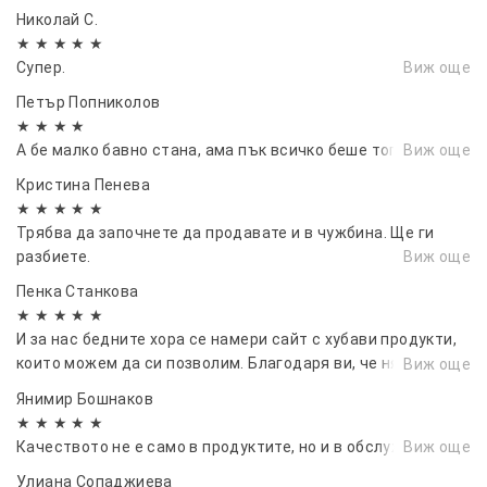
Николай С.
★ ★ ★ ★ ★
Супер.
Виж още
Петър Попниколов
★ ★ ★ ★
А бе малко бавно стана, ама пък всичко беше топ.
Виж още
Кристина Пенева
★ ★ ★ ★ ★
Трябва да започнете да продавате и в чужбина. Ще ги
разбиете.
Виж още
Пенка Станкова
★ ★ ★ ★ ★
И за нас бедните хора се намери сайт с хубави продукти,
които можем да си позволим. Благодаря ви, че някои
Виж още
мисли за нас.
Янимир Бошнаков
★ ★ ★ ★ ★
Качеството не е само в продуктите, но и в обслужването.
Виж още
Улиана Сопаджиева