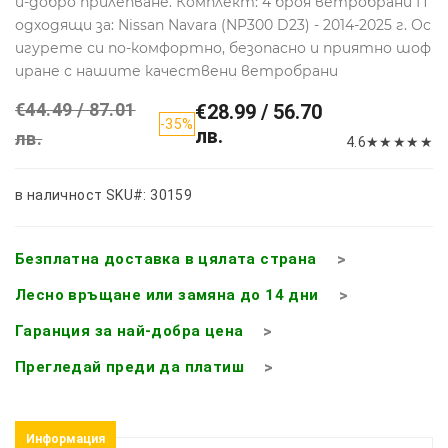
й-добро прилепване. Комплект: 4 броя ветробрани П
одходящи за: Nissan Navara (NP300 D23) - 2014-2025 г. Ос
игурете си по-комфортно, безопасно и приятно шоф
иране с нашите качествени ветробрани
€44.49 / 87.01
€28.99 / 56.70
-35%
лв.
лв.
4.6
★
★
★
★
★
в наличност
SKU#: 30159
Безплатна доставка в цялата страна
Лесно връщане или замяна до 14 дни
Гаранция за най-добра цена
Прегледай преди да платиш
Информация