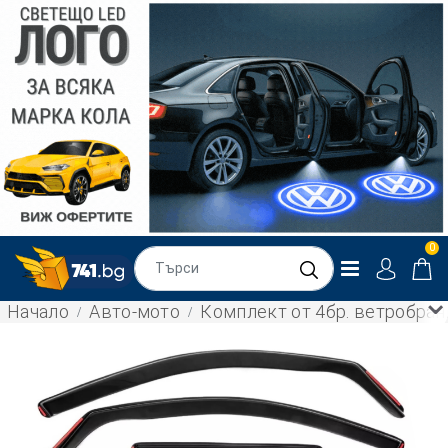
0
Начало
Авто-мото
Комплект от 4бр. ветробрани