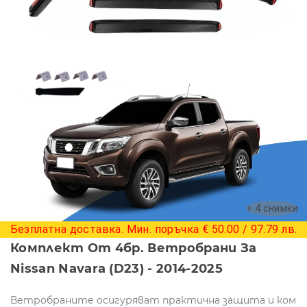
+ 4 снимки
Безплатна доставка. Мин. поръчка € 50.00 / 97.79 лв.
Комплект От 4бр. Ветробрани За
Nissan Navara (D23) - 2014-2025
Ветробраните осигуряват практична защита и ком