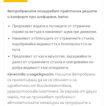
Ветробраните осигуряват практична защита
и комфорт при шофиране, като:
Предпазват водача и пътниците от странични
пориви на вятъра и намаляват шума при движение.
Намаляват отблясъците от страничните стъкла,
подобрявайки видимостта и безопасността на
пътя.
Предпазват от кал и мръсотия, задържайки ги
далеч от страничните стъкла и осигурявайки по-
добра видимост към огледалата.
Качество и надеждност:
Нашите ветробрани
са проектирани да не се свличат и са
изработени от висококачествена,
удароустойчива пластмаса. За разлика от други
марки, те не причиняват проблеми с
автоматичните механизми на прозорците и