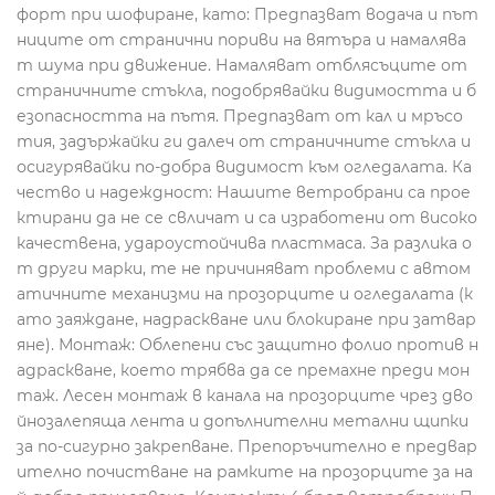
форт при шофиране, като: Предпазват водача и път
ниците от странични пориви на вятъра и намалява
т шума при движение. Намаляват отблясъците от
страничните стъкла, подобрявайки видимостта и б
езопасността на пътя. Предпазват от кал и мръсо
тия, задържайки ги далеч от страничните стъкла и
осигурявайки по-добра видимост към огледалата. Ка
чество и надеждност: Нашите ветробрани са прое
ктирани да не се свличат и са изработени от високо
качествена, удароустойчива пластмаса. За разлика о
т други марки, те не причиняват проблеми с автом
атичните механизми на прозорците и огледалата (к
ато заяждане, надраскване или блокиране при затвар
яне). Монтаж: Облепени със защитно фолио против н
адраскване, което трябва да се премахне преди мон
таж. Лесен монтаж в канала на прозорците чрез дво
йнозалепяща лента и допълнителни метални щипки
за по-сигурно закрепване. Препоръчително е предвар
ително почистване на рамките на прозорците за на