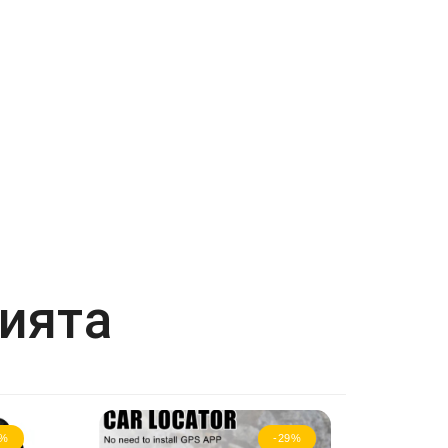
рията
3%
-29%