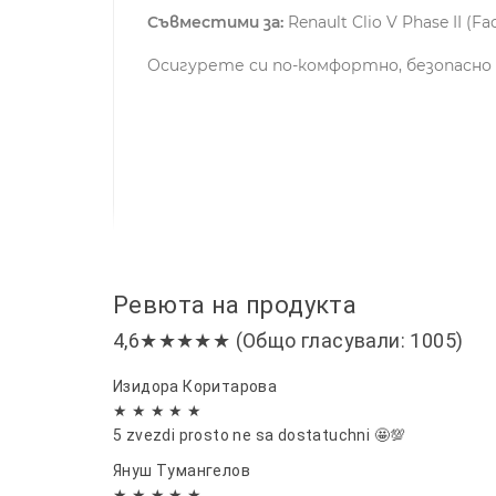
Съвместими за:
Renault Clio V Phase II (Fac
Осигурете си по-комфортно, безопасн
Ревюта на продукта
4,6★★★★★ (Общо гласували: 1005)
Изидора Коритарова
★ ★ ★ ★ ★
5 zvezdi prosto ne sa dostatuchni 🤩💯
Януш Тумангелов
★ ★ ★ ★ ★