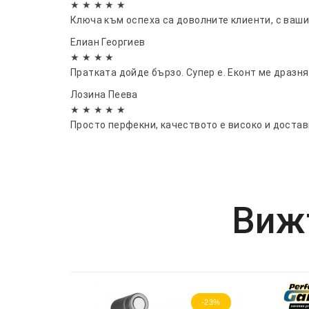
★ ★ ★ ★ ★
Ключа към оспеха са доволните клиенти, с ваш
Елиан Георгиев
★ ★ ★ ★
Пратката дойде бързо. Супер е. Еконт ме дразня
Лозина Пеева
★ ★ ★ ★ ★
Просто перфекни, качеството е високо и достав
Вижт
-23%