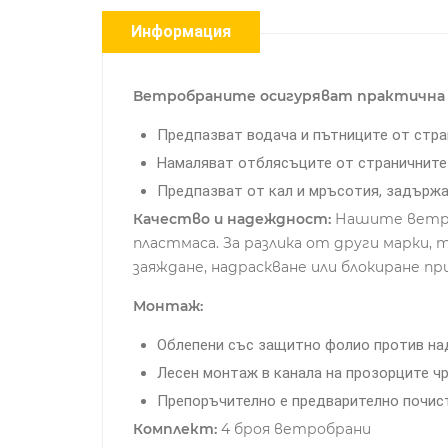
Информация
Ветробраните осигуряват практична 
Предпазват водача и пътниците от стра
Намаляват отблясъците от страничните 
Предпазват от кал и мръсотия, задържа
Качество и надеждност:
Нашите ветроб
пластмаса. За разлика от други марки,
заяждане, надраскване или блокиране пр
Монтаж:
Облепени със защитно фолио против над
Лесен монтаж в канала на прозорците ч
Препоръчително е предварително почист
Комплект:
4 броя ветробрани