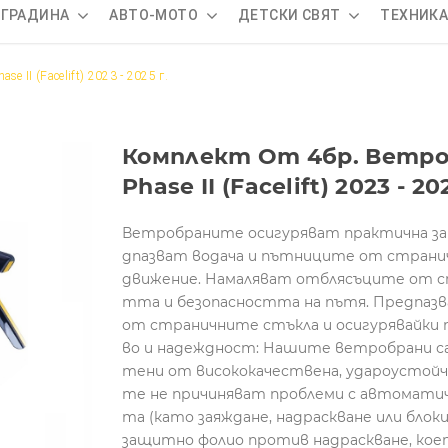
 ГРАДИНА
АВТО-МОТО
ДЕТСКИ СВЯТ
ТЕХНИК
se II (Facelift) 2023 - 2025 г.
Комплект От 4бр. Ветробр
Phase II (Facelift) 2023 - 202
Ветробраните осигуряват практична за
дпазват водача и пътниците от странич
движение. Намаляват отблясъците от с
тта и безопасността на пътя. Предпазва
от страничните стъкла и осигурявайки 
во и надеждност: Нашите ветробрани са 
тени от висококачествена, удароустойчи
те не причиняват проблеми с автоматич
та (като заяждане, надраскване или блок
защитно фолио против надраскване, кое