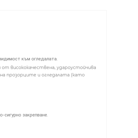
 видимост към огледалата.
 от висококачествена, удароустойчива
 на прозорците и огледалата (като
о-сигурно закрепване.