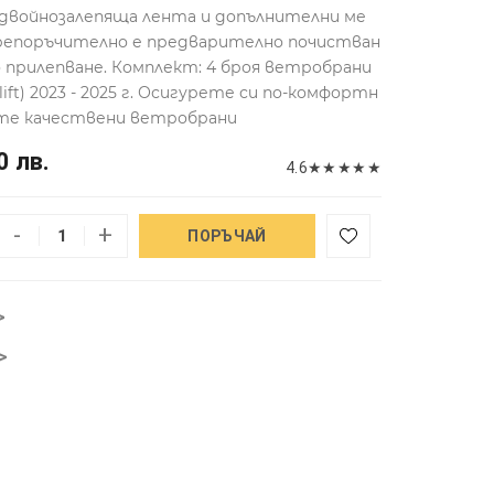
 двойнозалепяща лента и допълнителни ме
 Препоръчително е предварително почистван
о прилепване. Комплект: 4 броя ветробрани
elift) 2023 - 2025 г. Осигурете си по-комфортн
ите качествени ветробрани
0 лв.
4.6
★
★
★
★
★
-
+
ПОРЪЧАЙ