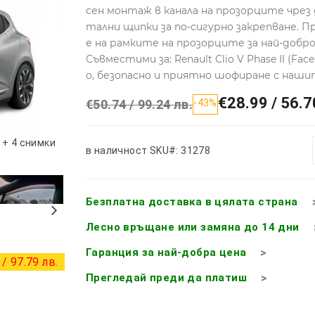
сен монтаж в канала на прозорците чрез
тални щипки за по-сигурно закрепване.
е на рамките на прозорците за най-добр
Съвместими за: Renault Clio V Phase II (Fac
о, безопасно и приятно шофиране с наш
€28.99 / 56.7
€50.74 / 99.24 лв.
-43%
+ 4 снимки
в наличност
SKU#: 31278
Безплатна доставка в цялата страна
Лесно връщане или замяна до 14 дни
Гаранция за най-добра цена
/ 97.79 лв.
Прегледай преди да платиш