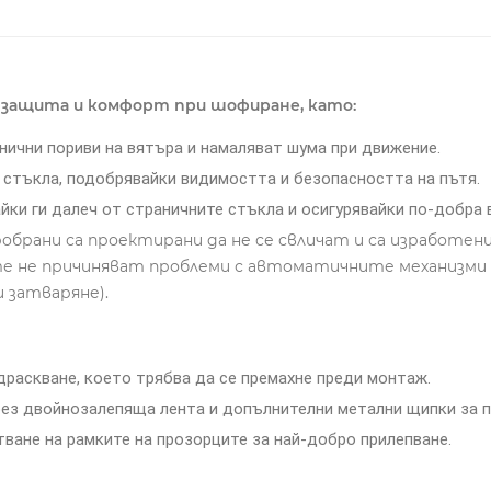
защита и комфорт при шофиране, като:
нични пориви на вятъра и намаляват шума при движение.
стъкла, подобрявайки видимостта и безопасността на пътя.
йки ги далеч от страничните стъкла и осигурявайки по-добра
рани са проектирани да не се свличат и са изработени
 те не причиняват проблеми с автоматичните механизми
и затваряне).
раскване, което трябва да се премахне преди монтаж.
рез двойнозалепяща лента и допълнителни метални щипки за п
ване на рамките на прозорците за най-добро прилепване.