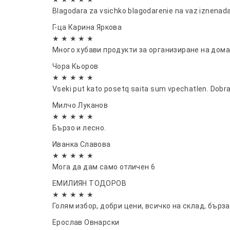
Blagodara za vsichko blagodarenie na vaz iznenad
Г-ца Карина Яркова
★ ★ ★ ★ ★
Много хубави продукти за организиране на дом
Чора Кьоров
★ ★ ★ ★ ★
Vseki put kato posetq saita sum vpechatlen. Dobra
Милчо Луканов
★ ★ ★ ★ ★
Бързо и лесно.
Иванка Славова
★ ★ ★ ★ ★
Мога да дам само отличен 6
ЕМИЛИЯН ТОДОРОВ
★ ★ ★ ★ ★
Голям избор, добри цени, всичко на склад, бърз
Ерослав Овнарски