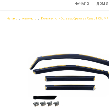
НАЧАЛО
ДОМ И
Начало
Авто-мото
Комплект от 4бр. ветробрани за Renault Clio V Pha