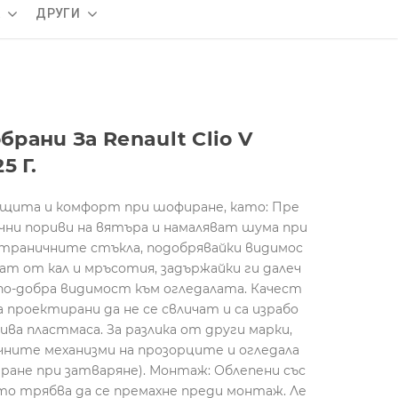
А
ДРУГИ
ани За Renault Clio V
5 Г.
щита и комфорт при шофиране, като: Пре
ни пориви на вятъра и намаляват шума при
траничните стъкла, подобрявайки видимос
т от кал и мръсотия, задържайки ги далеч
по-добра видимост към огледалата. Качест
проектирани да не се свличат и са израбо
ва пластмаса. За разлика от други марки,
ните механизми на прозорците и огледала
иране при затваряне). Монтаж: Облепени със
то трябва да се премахне преди монтаж. Ле