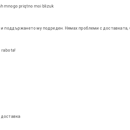
ah mnogo priqtno moi blizuk
а и поддържането му подреден. Нямах проблеми с доставката,
 rabota!
а доставка