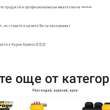
ите продукти и профисионализъм имате ключа 🗝🗝🗝
т, но стоките и цените Ви си заслужават.
ката е бърза бравоо👏👏👏
е още от катего
Разгледай, харесай, купи
-23%
-2