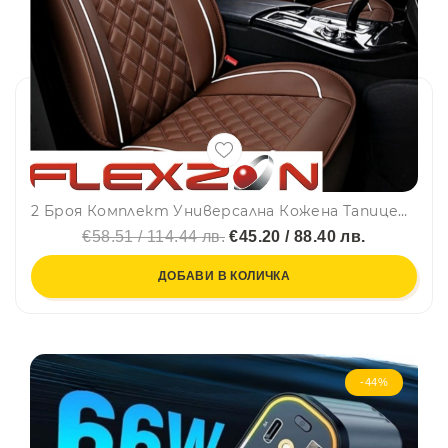
2 Броя Комплект Универсална Кожена Тапицерия,Кафеви Калъфи За Седалки
€58.51 / 114.44 лв.
€45.20 / 88.40 лв.
ДОБАВИ В КОЛИЧКА
-44%