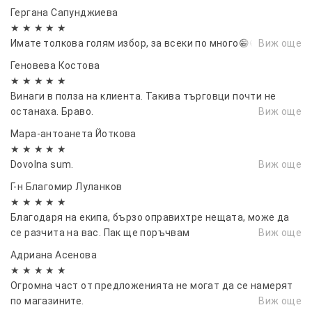
Гергана Сапунджиева
★ ★ ★ ★ ★
Имате толкова голям избор, за всеки по много😁😁😁
Виж още
Геновева Костова
★ ★ ★ ★ ★
Винаги в полза на клиента. Такива търговци почти не
останаха. Браво.
Виж още
Мара-антоанета Йоткова
★ ★ ★ ★ ★
Dovolna sum.
Виж още
Г-н Благомир Луланков
★ ★ ★ ★ ★
Благодаря на екипа, бързо оправихтре нещата, може да
се разчита на вас. Пак ще поръчвам
Виж още
Адриана Асенова
★ ★ ★ ★ ★
Огромна част от предложенията не могат да се намерят
по магазините.
Виж още