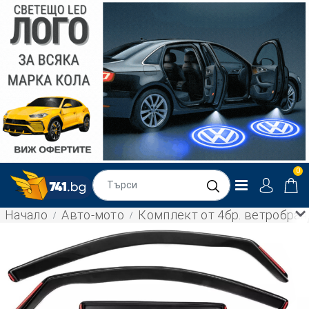
0
Начало
Авто-мото
Комплект от 4бр. ветробрани