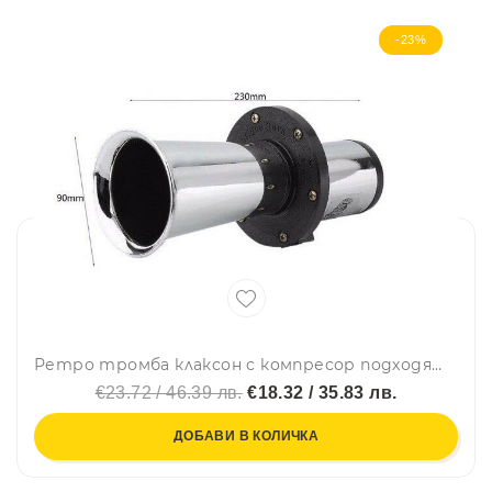
-23%
Ретро тромба клаксон с компресор подходящ за всички превозни средства на 12v 110dB
€23.72 / 46.39 лв.
€18.32 / 35.83 лв.
ДОБАВИ В КОЛИЧКА