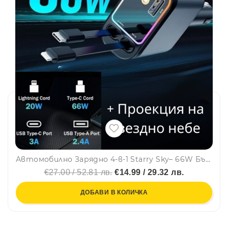
Автомобилно Зарядно 4-в-1 Starry Sky– 66W Бързо Зареждане, 80 см. кабели, USB- C, A, Iphone, със светлинен ефект звездно небе
€27.00 / 52.81 лв.
€14.99 / 29.32 лв.
ДОБАВИ В КОЛИЧКА