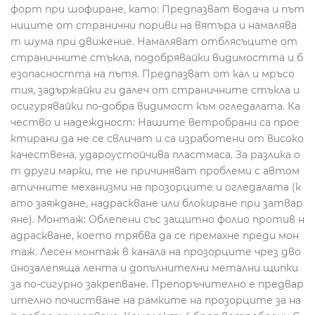
форт при шофиране, като: Предпазват водача и път
ниците от странични пориви на вятъра и намалява
т шума при движение. Намаляват отблясъците от
страничните стъкла, подобрявайки видимостта и б
езопасността на пътя. Предпазват от кал и мръсо
тия, задържайки ги далеч от страничните стъкла и
осигурявайки по-добра видимост към огледалата. Ка
чество и надеждност: Нашите ветробрани са прое
ктирани да не се свличат и са изработени от високо
качествена, удароустойчива пластмаса. За разлика о
т други марки, те не причиняват проблеми с автом
атичните механизми на прозорците и огледалата (к
ато заяждане, надраскване или блокиране при затвар
яне). Монтаж: Облепени със защитно фолио против н
адраскване, което трябва да се премахне преди мон
таж. Лесен монтаж в канала на прозорците чрез дво
йнозалепяща лента и допълнителни метални щипки
за по-сигурно закрепване. Препоръчително е предвар
ително почистване на рамките на прозорците за на