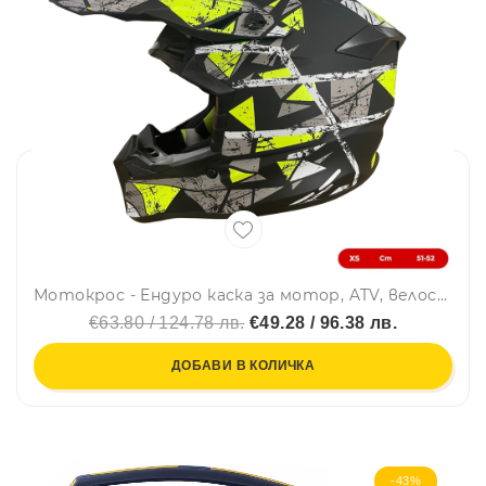
Мотокрос - Ендуро каска за мотор, ATV, велосипед – размер XS (51–52 см) черен мат с неоново жълт дизайн
€63.80 / 124.78 лв.
€49.28 / 96.38 лв.
ДОБАВИ В КОЛИЧКА
-43%