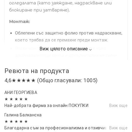
огледалата (като заяждане, надраскване или
блокиране при затваряне).
Монтаж:
Облепени със защитно фолио против надраскване,
което трябва да се премахне преди монтаж.
Лесен монтаж в канала на прозорците чрез
двойнозалепяща лента и допълнителни метални
щипки за по-сигурно закрепване.
Ревюта на продукта
Препоръчително е предварително почистване на
рамките на прозорците за най-добро прилепване.
4,6★★★★★ (Общо гласували: 1005)
Комплект:
4 броя ветробрани
АНИ ГЕОРГИЕВА
Съвместими за:
SKODA OCTAVIA - седан - след
★ ★ ★ ★ ★
2020 г.
Най-добрата фирма за онлайн ПОКУПКИ
Виж още
Галина Балканска
Осигурете си по-комфортно, безопасно и
★ ★ ★ ★ ★
приятно шофиране с нашите качествени
Благодарна съм за професионализма и отзивчивостта
Виж още
ветробрани