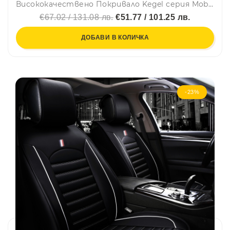
Висококачествено Покривало Kegel серия Mobile размер M1 за хечбек 380-405см x 126-136см, сиво
€67.02 / 131.08 лв.
€51.77 / 101.25 лв.
ДОБАВИ В КОЛИЧКА
-23%