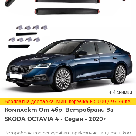
+ 4 снимки
Безплатна доставка. Мин. поръчка € 50.00 / 97.79 лв.
Комплект От 4бр. Ветробрани За
SKODA OCTAVIA 4 - Седан - 2020+
Ветробраните осигуряват практична защита и ком