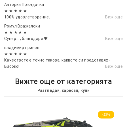
Авторка Пръндачка
★ ★ ★ ★ ★
100% удовлетворение.
Виж още
Ромул Вражалски
★ ★ ★ ★ ★
Супер... , благодаря 💖
Виж още
владимир принов
★ ★ ★ ★ ★
Качеството е точно такова, каквото си представях -
Високо!
Виж още
Вижте още от категорията
Разгледай, харесай, купи
-23%