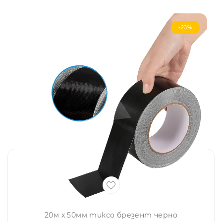
-23%
20м х 50мм тиксо брезент черно