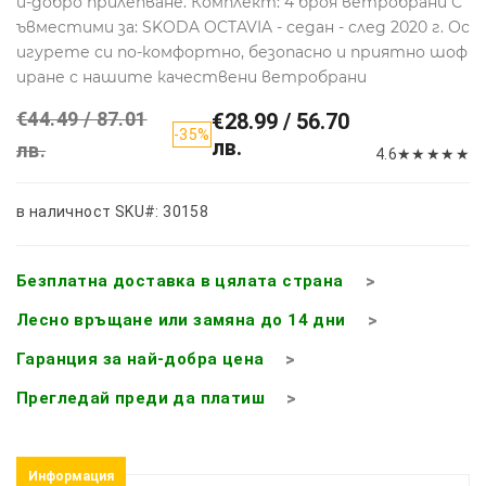
й-добро прилепване. Комплект: 4 броя ветробрани С
ъвместими за: SKODA OCTAVIA - седан - след 2020 г. Ос
игурете си по-комфортно, безопасно и приятно шоф
иране с нашите качествени ветробрани
€44.49 / 87.01
€28.99 / 56.70
-35%
лв.
лв.
4.6
★
★
★
★
★
в наличност
SKU#: 30158
Безплатна доставка в цялата страна
Лесно връщане или замяна до 14 дни
Гаранция за най-добра цена
Прегледай преди да платиш
Информация