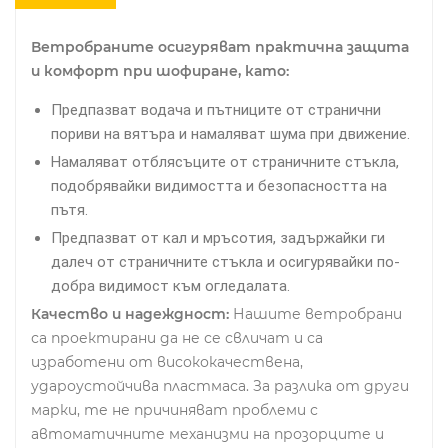
Ветробраните осигуряват практична защита
и комфорт при шофиране, като:
Предпазват водача и пътниците от странични
пориви на вятъра и намаляват шума при движение.
Намаляват отблясъците от страничните стъкла,
подобрявайки видимостта и безопасността на
пътя.
Предпазват от кал и мръсотия, задържайки ги
далеч от страничните стъкла и осигурявайки по-
добра видимост към огледалата.
Качество и надеждност:
Нашите ветробрани
са проектирани да не се свличат и са
изработени от висококачествена,
удароустойчива пластмаса. За разлика от други
марки, те не причиняват проблеми с
автоматичните механизми на прозорците и