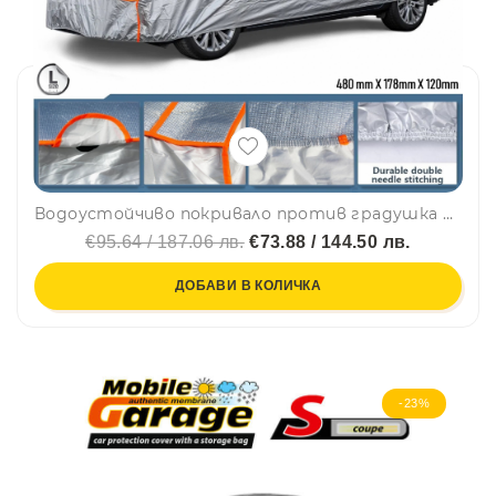
Водоустойчиво покривало против градушка с алуминиево покритие за автомобил размер L - 4.8m x 1.78m x 1.2m
€95.64 / 187.06 лв.
€73.88 / 144.50 лв.
ДОБАВИ В КОЛИЧКА
-23%