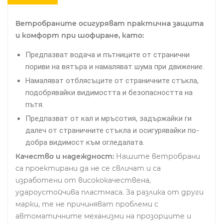
Ветробраните осигуряват практична защита
и комфорт при шофиране, като:
Предпазват водача и пътниците от странични
пориви на вятъра и намаляват шума при движение.
Намаляват отблясъците от страничните стъкла,
подобрявайки видимостта и безопасността на
пътя.
Предпазват от кал и мръсотия, задържайки ги
далеч от страничните стъкла и осигурявайки по-
добра видимост към огледалата.
Качество и надеждност:
Нашите ветробрани
са проектирани да не се свличат и са
изработени от висококачествена,
удароустойчива пластмаса. За разлика от други
марки, те не причиняват проблеми с
автоматичните механизми на прозорците и