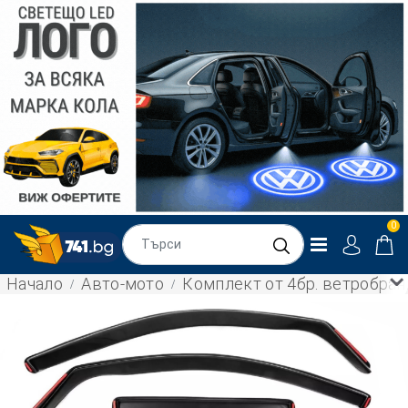
0
Начало
Авто-мото
Комплект от 4бр. ветробран