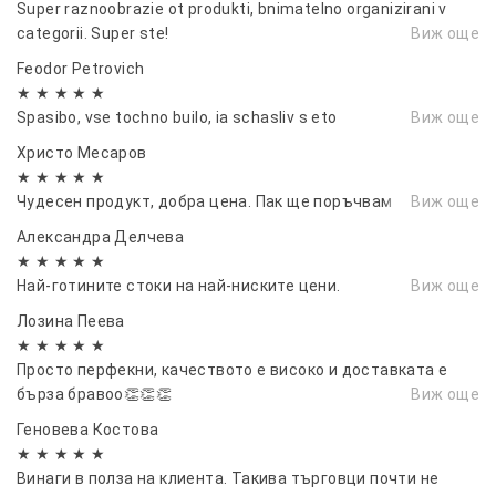
Super raznoobrazie ot produkti, bnimatelno organizirani v
categorii. Super ste!
Виж още
Feodor Petrovich
★ ★ ★ ★ ★
Spasibo, vse tochno builo, ia schasliv s eto
Виж още
Христо Месаров
★ ★ ★ ★ ★
Чудесен продукт, добра цена. Пак ще поръчвам
Виж още
Александра Делчева
★ ★ ★ ★ ★
Най-готините стоки на най-ниските цени.
Виж още
Лозина Пеева
★ ★ ★ ★ ★
Просто перфекни, качеството е високо и доставката е
бърза бравоо👏👏👏
Виж още
Геновева Костова
★ ★ ★ ★ ★
Винаги в полза на клиента. Такива търговци почти не