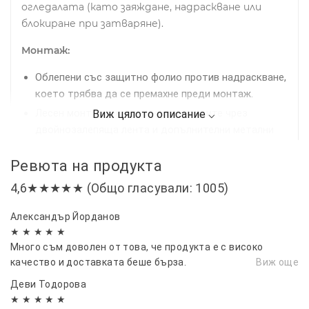
огледалата (като заяждане, надраскване или
блокиране при затваряне).
Монтаж:
Облепени със защитно фолио против надраскване,
което трябва да се премахне преди монтаж.
Лесен монтаж в канала на прозорците чрез
двойнозалепяща лента и допълнителни метални
щипки за по-сигурно закрепване.
Ревюта на продукта
Препоръчително е предварително почистване на
рамките на прозорците за най-добро прилепване.
4,6★★★★★ (Общо гласували: 1005)
Комплект:
4 броя ветробрани
Александър Йорданов
Съвместими за:
SKODA SCALA - след 2019 г.
★ ★ ★ ★ ★
Много съм доволен от това, че продукта е с високо
Осигурете си по-комфортно, безопасно и
качество и доставката беше бърза.
Виж още
приятно шофиране с нашите качествени
Деви Тодорова
ветробрани
★ ★ ★ ★ ★