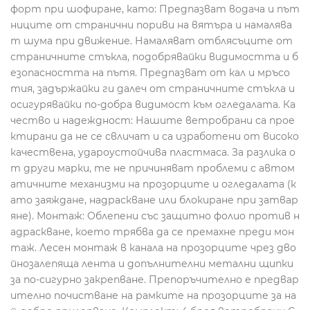
форт при шофиране, като: Предпазват водача и път
ниците от странични пориви на вятъра и намалява
т шума при движение. Намаляват отблясъците от
страничните стъкла, подобрявайки видимостта и б
езопасността на пътя. Предпазват от кал и мръсо
тия, задържайки ги далеч от страничните стъкла и
осигурявайки по-добра видимост към огледалата. Ка
чество и надеждност: Нашите ветробрани са прое
ктирани да не се свличат и са изработени от високо
качествена, удароустойчива пластмаса. За разлика о
т други марки, те не причиняват проблеми с автом
атичните механизми на прозорците и огледалата (к
ато заяждане, надраскване или блокиране при затвар
яне). Монтаж: Облепени със защитно фолио против н
адраскване, което трябва да се премахне преди мон
таж. Лесен монтаж в канала на прозорците чрез дво
йнозалепяща лента и допълнителни метални щипки
за по-сигурно закрепване. Препоръчително е предвар
ително почистване на рамките на прозорците за на