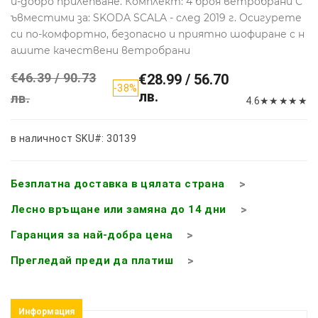
й-добро прилепване. Комплект: 4 броя ветробрани С
ъвместими за: SKODA SCALA - след 2019 г. Осигурете
си по-комфортно, безопасно и приятно шофиране с н
ашите качествени ветробрани
€46.39 / 90.73
€28.99 / 56.70
-38%
лв.
лв.
4.6
★
★
★
★
★
в наличност
SKU#: 30139
Безплатна доставка в цялата страна
Лесно връщане или замяна до 14 дни
Гаранция за най-добра цена
Прегледай преди да платиш
Информация