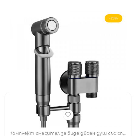
-23%
Комплект смесител за биде двоен душ със спирателен кран и двойно управление от неръждаема стомана за стенен монтаж - графит