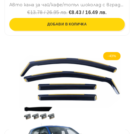
Авто кана за чай/кафе/топъл шоколад с вграден нагревател
€13.78 / 26.95 лв.
€8.43 / 16.49 лв.
ДОБАВИ В КОЛИЧКА
-43%