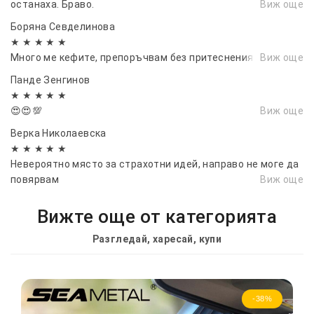
останаха. Браво.
Виж още
Боряна Севделинова
★ ★ ★ ★ ★
Много ме кефите, препоръчвам без притеснения💯💯
Виж още
Панде Зенгинов
★ ★ ★ ★ ★
😍😍💯
Виж още
Верка Николаевска
★ ★ ★ ★ ★
Невероятно място за страхотни идей, направо не моге да
повярвам
Виж още
Вижте още от категорията
Разгледай, харесай, купи
-38%