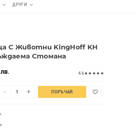
А
ДРУГИ
а С Животни KingHoff KH
еръждаема Стомана
 лв.
4.6
★
★
★
★
★
-
+
ПОРЪЧАЙ