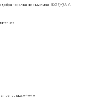
 добра поръчка не съм имал. 👏👏👌👌💪💪
интернет.
вата препоръка.⭐⭐⭐⭐⭐