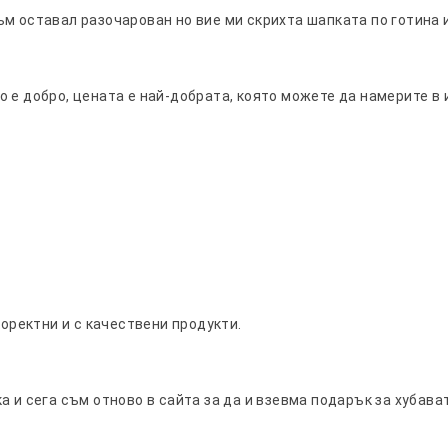
м оставал разочарован но вие ми скрихта шапката по готина и
 е добро, цената е най-добрата, която можете да намерите в 
а
коректни и с качествени продукти.
а и сега съм отново в сайта за да и взевма подарък за хуба