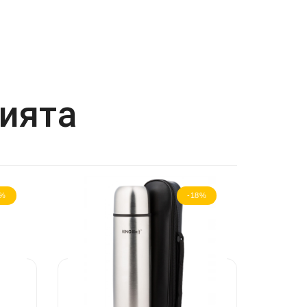
рията
8%
-18%