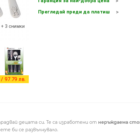
Гаранция за най-добра цена
Прегледай преди да платиш
+ 3 снимки
/ 97.79 лв.
арадвай децата си. Те са изработени от
неръждаема сто
ете би се развълнувало.