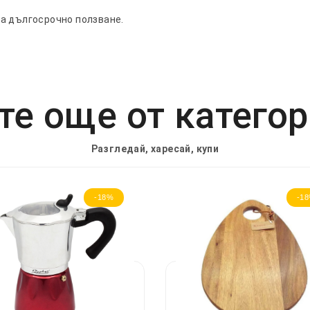
а дългосрочно ползване.
е още от катего
Разгледай, харесай, купи
-18%
-1