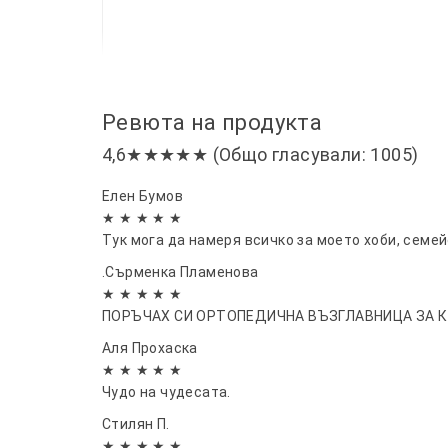
Ревюта на продукта
4,6★★★★★ (Общо гласували: 1005)
Елен Бумов
★ ★ ★ ★ ★
Тук мога да намеря всичко за моето хоби, семе
.Сърменка Пламенова
★ ★ ★ ★ ★
ПОРЪЧАХ СИ ОРТОПЕДИЧНА ВЪЗГЛАВНИЦА ЗА КРАКА
Аля Прохаска
★ ★ ★ ★ ★
Чудо на чудесата.
Стилян П.
★ ★ ★ ★ ★