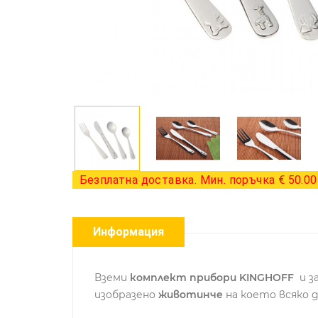
Безплатна доставка. Мин. поръчка € 50.00 
Информация
Вземи
комплект прибори KINGHOFF
и з
изобразено
животинче
на което всяко д