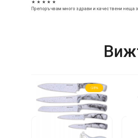
★ ★ ★ ★ ★
Препоръчвам много здрави и качествени неща з
Вижт
-18%