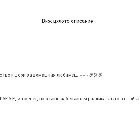
йство и дори за домашния любимец. ⭐⭐⭐💯💯💯
 Един месец по-късно забелязвам разлика както в стойката