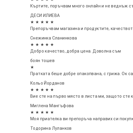
Къртите, поръчвам много онлайн и не веднъж съ
ДЕСИ ИЛИЕВА
★ ★ ★ ★ ★
Препоръчвам магазина и продуктите, качеството
Снежинка Сланинкова
★ ★ ★ ★ ★
Добро качество, добра цена. Доволна съм
боян тошев
★
Пратката беше добре опакопвана, с грижа. Ок с
Кольо Йорданов
★ ★ ★ ★ ★
Вие сте на първо място в листа ми, защото сте 
Миглена Мангъфова
★ ★ ★ ★ ★
Моя приателка ви препоръча направих си покупк
Тодорина Луланков