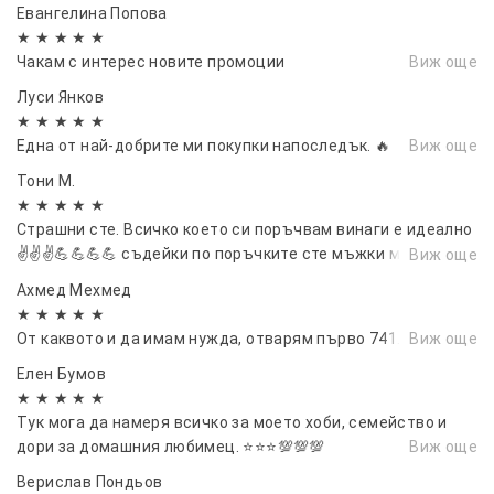
Евангелина Попова
★ ★ ★ ★ ★
Чакам с интерес новите промоции
Виж още
Луси Янков
★ ★ ★ ★ ★
Една от най-добрите ми покупки напоследък. 🔥
Виж още
Тони М.
★ ★ ★ ★ ★
Страшни сте. Всичко което си поръчвам винаги е идеално
✌️✌️✌️💪💪💪💪 съдейки по поръчките сте мъжки момччета
Виж още
и момичета.
Ахмед Мехмед
★ ★ ★ ★ ★
От каквото и да имам нужда, отварям първо 741.
Виж още
Елен Бумов
★ ★ ★ ★ ★
Тук мога да намеря всичко за моето хоби, семейство и
дори за домашния любимец. ⭐⭐⭐💯💯💯
Виж още
Верислав Пондьов