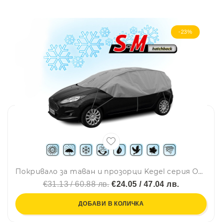
-23%
Покривало за таван и прозорци Kegel серия Optimal размер S-M сиво за хечбек 255-275cm.
€31.13 / 60.88 лв.
€24.05 / 47.04 лв.
ДОБАВИ В КОЛИЧКА