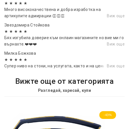
★ ★ ★ ★ ★
Много висококачествена и добра изработка на
артикулите адмирации 👏👏👏
Виж още
Звездомира Стойкова
★ ★ ★ ★ ★
Бях изгубила доверие към онлаин магазините но вие ми го
върнахте.❤️❤️❤️
Виж още
Милка Божкова
★ ★ ★ ★ ★
Супер ниво на стоки, на услугата, както и на цените.
Виж още
Вижте още от категорията
Разгледай, харесай, купи
-43%