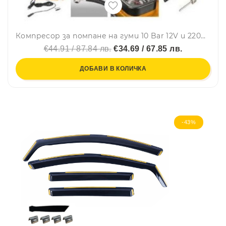
Компресор за помпане на гуми 10 Bar 12V и 220V подходящ за автомобили бусове джипове скутери велосипеди и др.
€44.91 / 87.84 лв.
€34.69 / 67.85 лв.
ДОБАВИ В КОЛИЧКА
-43%