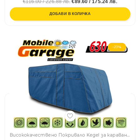
€116.00 / 226.88 лв.
€89.60 / 175.24 лв.
ДОБАВИ В КОЛИЧКА
-23%
Висококачествено Покривало Kegel за каравана син цвят Серия Mobile 630EF