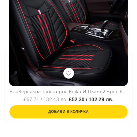
Универсална Тапицерия Кожа И Плат 2 Броя Калъфи за Предни Седалки Черно С Червена Бродерия Лукс
€67.71 / 132.43 лв.
€52.30 / 102.29 лв.
ДОБАВИ В КОЛИЧКА