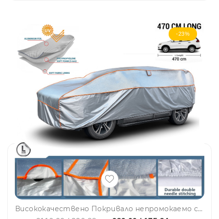
-23%
Висококачествено Покривало непромокаемо с алуминиево покритие против градушка за автомобил, Джип, SUV размер L – 470 см