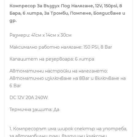
Компресор За Въздух Под Налягане, 12V, 150psi, 8
Бара, 6 литра, За Тромби, Помпене, Боядисване и
др.
Размери: 41см x 14см x 30см
Максимално работно налягане: 150 PSI, 8 Bar
Капацитет на резервоара: 6 литра
Автоматични настройки на налегането:
Автоматично изключване на 8Bar и включване на
6 Bar
DC 12V 20A 240W
Термична защита: Да
1. Компресорът има широк спектър на употреба,
за автомобилни гуми, въздушни клаксони,