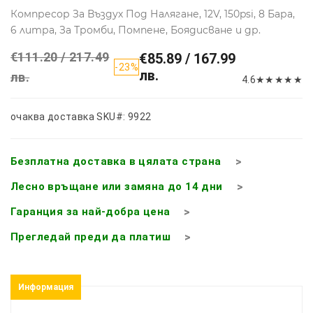
Компресор За Въздух Под Налягане, 12V, 150psi, 8 Бара,
6 литра, За Тромби, Помпене, Боядисване и др.
€111.20 / 217.49
€85.89 / 167.99
-23%
лв.
лв.
4.6
★
★
★
★
★
очаква доставка
SKU#: 9922
Безплатна доставка в цялата страна
Лесно връщане или замяна до 14 дни
Гаранция за най-добра цена
Прегледай преди да платиш
Информация