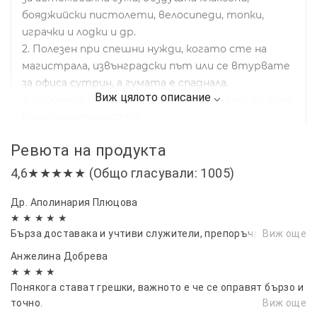
бояджийски пистолети, велосипеди, топки,
играчки и лодки и др.
2. Полезен при спешни нужди, когато сте на
магистрала, извънградски път или се втурвате
за офиса сутрин, а гумата е спаднала.
3. Удобен за поставяне в багажника на колата или
всяко пространство.
Ревюта на продукта
4,6★★★★★ (Общо гласували: 1005)
Др. Аполинария Плюцова
★ ★ ★ ★ ★
Бърза доставака и учтиви служители, препоръчвам!
Виж още
Анжелина Добрева
★ ★ ★ ★
Понякога стават грешки, важното е че се оправят бързо и
точно.
Виж още