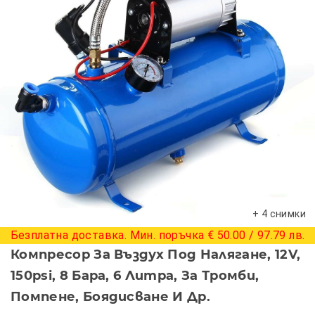
+ 4 снимки
Безплатна доставка. Мин. поръчка € 50.00 / 97.79 лв.
Компресор За Въздух Под Налягане, 12V,
150psi, 8 Бара, 6 Литра, За Тромби,
Помпене, Боядисване И Др.