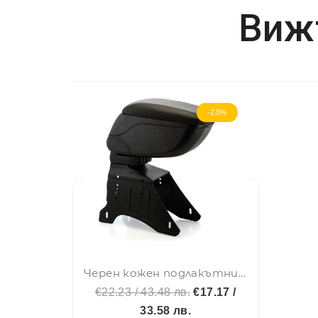
Вижт
-23%
Черен кожен подлакътник барче универсален с планки и слайдер
€22.23 / 43.48 лв.
€17.17 /
33.58 лв.