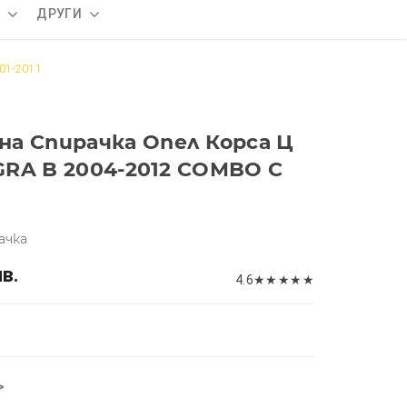
А
ДРУГИ
01-2011
а Спирачка Опел Корса Ц
IGRA B 2004-2012 COMBO C
ачка
лв.
4.6
★
★
★
★
★