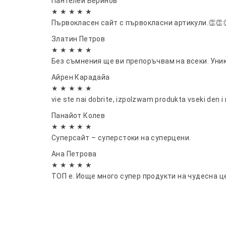
Пантелей Беринов
★ ★ ★ ★ ★
Първокласен сайт с първокласни артикули.👏👏
Златин Петров
★ ★ ★ ★ ★
Без съмнения ще ви препоръчвам на всеки. Уник
Айрен Карадайа
★ ★ ★ ★ ★
vie ste nai dobrite, izpolzwam produkta vseki den
Панайот Колев
★ ★ ★ ★ ★
Суперсайт – суперстоки на суперцени.
Ана Петрова
★ ★ ★ ★ ★
ТОП е. Иоще много супер продукти на чудесна ц