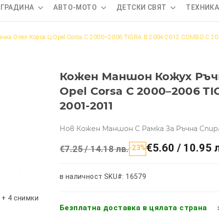
 ГРАДИНА
АВТО-МОТО
ДЕТСКИ СВЯТ
ТЕХНИК
чка Опел Корса Ц Opel Corsa C 2000–2006 TIGRA B 2004-2012 COMBO C 20
Кожен Маншон Кожух Ръчн
Opel Corsa C 2000–2006 T
2001-2011
Нов Кожен Маншон С Рамка За Ръчна Спир
€5.60 / 10.95 
€7.25 / 14.18 лв.
-23%
в наличност
SKU#: 16579
+ 4 снимки
Безплатна доставка в цялата страна