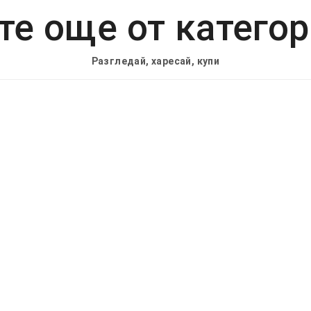
е още от катего
Разгледай, харесай, купи