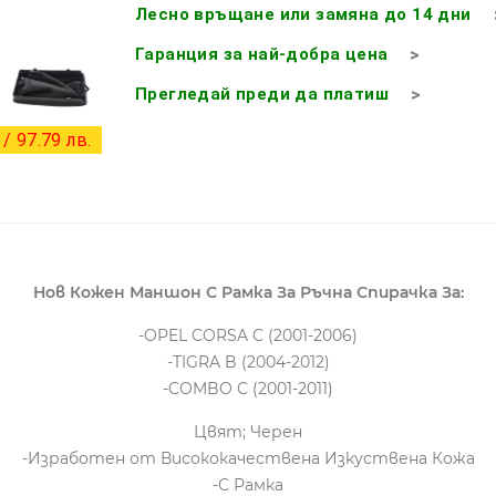
Лесно връщане или замяна до 14 дни
Гаранция за най-добра цена
Прегледай преди да платиш
/ 97.79 лв.
Нов Кожен Маншон С Рамка За Ръчна Спирачка За:
-OPEL CORSA C (2001-2006)
-TIGRA B (2004-2012)
-COMBO C (2001-2011)
Цвят; Черен
-Изработен от Висококачествена Изкуствена Кожа
-С Рамка