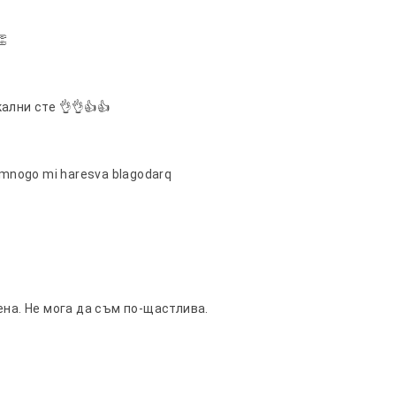
👏
ални сте 👌👌👍👍
 i mnogo mi haresva blagodarq
ена. Не мога да съм по-щастлива.