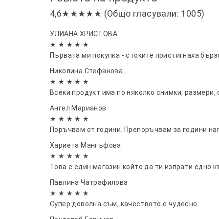
4,6★★★★★ (Общо гласували: 1005)
УЛИАНА ХРИСТОВА
★ ★ ★ ★ ★
Първата ми покупка - стоките пристигнаха бърз
Николина Стефанова
★ ★ ★ ★ ★
Всеки продукт има по няколко снимки, размери, 
Ангел Марианов
★ ★ ★ ★ ★
Поръчвам от години. Препоръчвам за години на
Хариета Мангъфова
★ ★ ★ ★ ★
Това е един магазин който да ти изпрати едно към
Павлина Чатрафилова
★ ★ ★ ★ ★
Супер доволна съм, качеството е чудесно