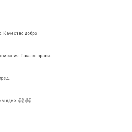
о. Качество добро
описания. Така се прави.
пред.
 едно. ✌️✌️✌️✌️