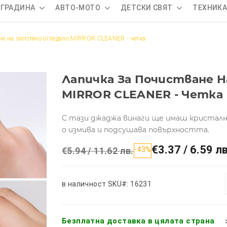
 ГРАДИНА
АВТО-МОТО
ДЕТСКИ СВЯТ
ТЕХНИК
не на запотено огледало MIRROR CLEANER - четка
Лапичка За Почистване Н
MIRROR CLEANER - Четка
С тази джаджа винаги ще имаш кристално
о измива и подсушава повърхността.
€3.37 / 6.59 лв
€5.94 / 11.62 лв.
-43%
в наличност
SKU#: 16231
Безплатна доставка в цялата страна