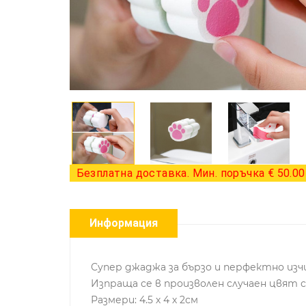
Безплатна доставка. Мин. поръчка € 50.00 
Информация
Супер джаджа за бързо и перфектно изч
Изпраща се в произволен случаен цвят 
Размери: 4.5 х 4 х 2см