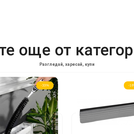
е още от катего
Разгледай, харесай, купи
-33%
-1