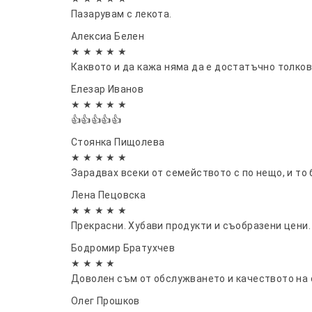
Пазарувам с лекота.
Алексиа Белен
★ ★ ★ ★ ★
Каквото и да кажа няма да е достатъчно толков
Елезар Иванов
★ ★ ★ ★ ★
👍👍👍👍👍
Стоянка Пищолева
★ ★ ★ ★ ★
Зарадвах всеки от семейството с по нещо, и то 
Лена Пецовска
★ ★ ★ ★ ★
Прекрасни. Хубави продукти и съобразени цени.
Бодромир Братухчев
★ ★ ★ ★
Доволен съм от обслужването и качеството на 
Олег Прошков