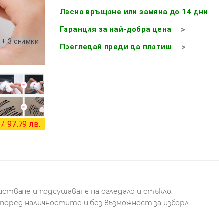
Лесно връщане или замяна до 14 дни
Гаранция за най-добра цена
+ 3 снимки
Прегледай преди да платиш
/ 97.79 лв.
истване и подсушаване на огледало и стъкло.
според наличностите и без възможност за изборл