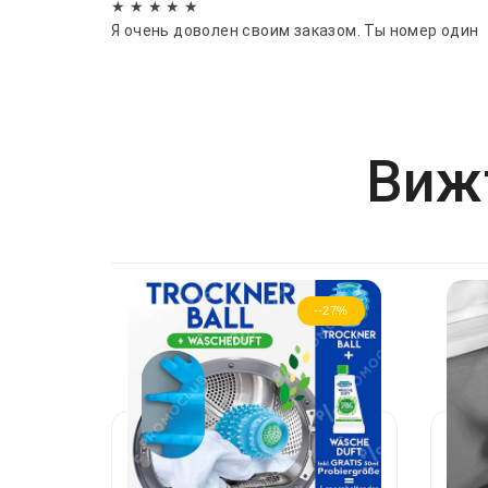
★ ★ ★ ★ ★
Я очень доволен своим заказом. Ты номер один
Вижт
--27%