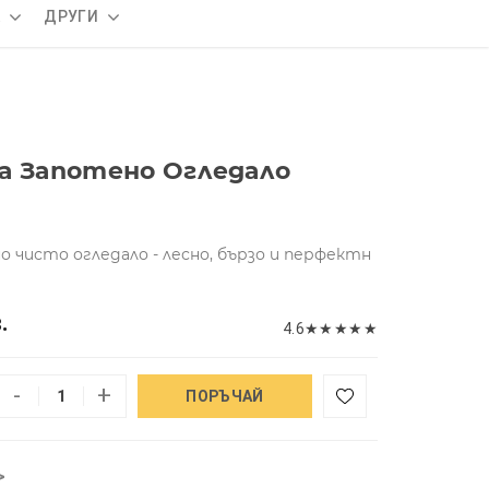
А
ДРУГИ
а Запотено Огледало
 чисто огледало - лесно, бързо и перфектн
.
4.6
★
★
★
★
★
-
+
ПОРЪЧАЙ