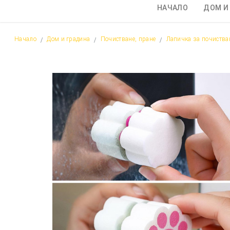
НАЧАЛО
ДОМ И
Начало
Дом и градина
Почистване, пране
Лапичка за почиства