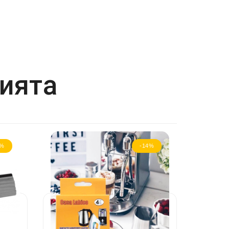
рията
8%
-14%