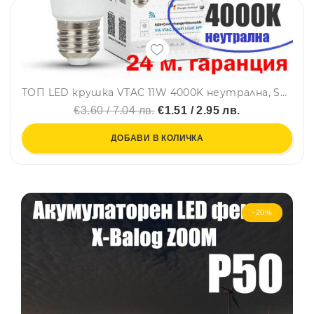
ТОП LED крушка VTAC 11W 4000K неутрална, SAMSUNG чип, Е27, A60, термопластик, нечуплива, 24 мес. гар.
€3.60 / 7.04 лв.
€1.51 / 2.95 лв.
ДОБАВИ В КОЛИЧКА
-20%