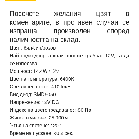
Посочете желания цвят в
коментарите, в противен случай се
изпраща произволен според
наличността на склад.
Цвят: бял/син/розов
Най подходящ за коли понеже трябват 12V, за да
се използва
Мощност: 14.4W /
12V
Цветна температура: 6400К
Светлинен поток: 410 lm/м
Вид диод: SMD5050
Напрежение: 12V DC
Индекс на цветопредаване: >80 Ra
Живот в часове: 25 000 ч.
Ъгъл на светене: 120°
Време на пускане: <0,2 сек.