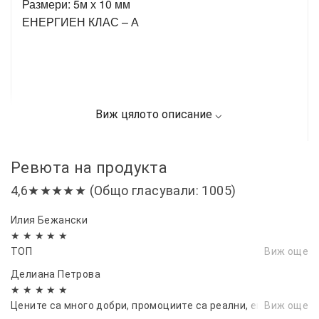
Размери: 5м х 10 мм
ЕНЕРГИЕН КЛАС – А
Ревюта на продукта
4,6★★★★★ (Общо гласували: 1005)
Илия Бежански
★ ★ ★ ★ ★
ТОП
Виж още
Делиана Петрова
★ ★ ★ ★ ★
Цените са много добри, промоциите са реални, евала.
Виж още