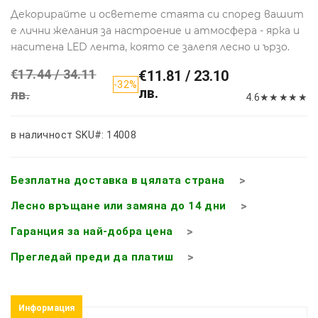
Декорирайте и осветете стаята си според вашит
е лични желания за настроение и атмосфера - ярка и
наситена LED лента, която се залепя лесно и ързо.
€17.44 / 34.11
€11.81 / 23.10
-32%
лв.
лв.
4.6
★
★
★
★
★
в наличност
SKU#: 14008
Безплатна доставка в цялата страна
Лесно връщане или замяна до 14 дни
Гаранция за най-добра цена
Прегледай преди да платиш
Информация