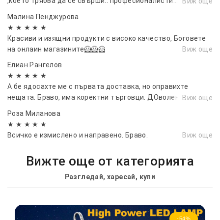
,което трябва да се свърши.. професионалисти...
Виж още
перфектни във всяко едно отношение..благодаря ви...и се
Малина Пенджурова
радвам че ви има..10/10...
★ ★ ★ ★ ★
Красиви и изящни продукти с високо качество, Боговете
на онлаин магазините🦸🦸🦸
Виж още
Елиан Рангелов
★ ★ ★ ★ ★
А бе ядосахте ме с първата доставка, но оправихте
нещата. Браво, има коректни търговци. ДОволен съм от
Виж още
покупката
Роза Миланова
★ ★ ★ ★ ★
Всичко е измислено и направено. Браво.
Виж още
Вижте още от категорията
Разгледай, харесай, купи
-54%