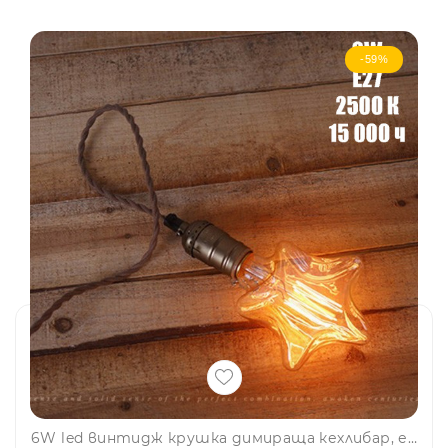
-59%
6W led винтидж крушка димираща кехлибар, енергоспестяваща, звезда, BF22