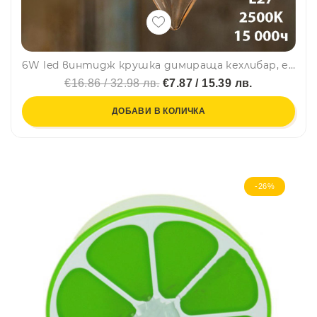
6W led винтидж крушка димираща кехлибар, енергоспестяваща, рубин, BF22
€16.86 / 32.98 лв.
€7.87 / 15.39 лв.
ДОБАВИ В КОЛИЧКА
-26%