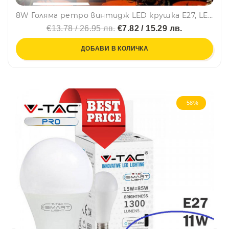
8W Голяма ретро винтидж LED крушка E27, LED BULB 2700K, огледална повърхност, amber кехлибар, винтидж, BF22
€13.78 / 26.95 лв.
€7.82 / 15.29 лв.
ДОБАВИ В КОЛИЧКА
-58%