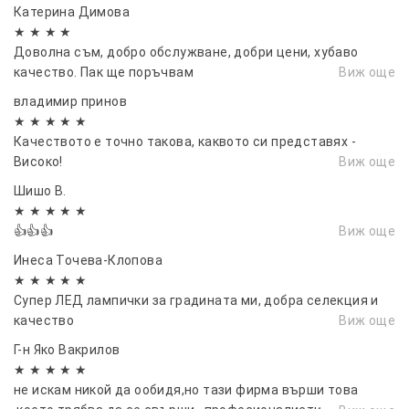
Катерина Димова
★ ★ ★ ★
Доволна съм, добро обслужване, добри цени, хубаво
качество. Пак ще поръчвам
Виж още
владимир принов
★ ★ ★ ★ ★
Качеството е точно такова, каквото си представях -
Високо!
Виж още
Шишо В.
★ ★ ★ ★ ★
👍👍👍
Виж още
Инеса Точева-Клопова
★ ★ ★ ★ ★
Супер ЛЕД лампички за градината ми, добра селекция и
качество
Виж още
Г-н Яко Вакрилов
★ ★ ★ ★ ★
не искам никой да ообидя,но тази фирма върши това