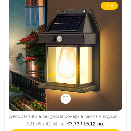
-64%
Декоративна сензорна соларна лампа с крушка BK-888 - SOLAR INTERACTION WALL LAMP
€21.65 / 42.34 лв.
€7.73 / 15.12 лв.