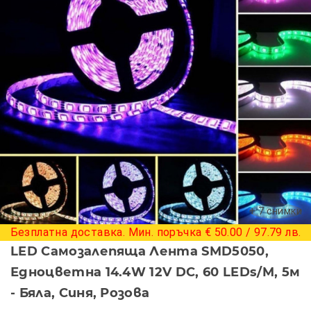
+ 7 снимки
Безплатна доставка. Мин. поръчка € 50.00 / 97.79 лв.
LED Самозалепяща Лента SMD5050,
Едноцветна 14.4W 12V DC, 60 LEDs/m, 5м
- Бяла, Синя, Розова