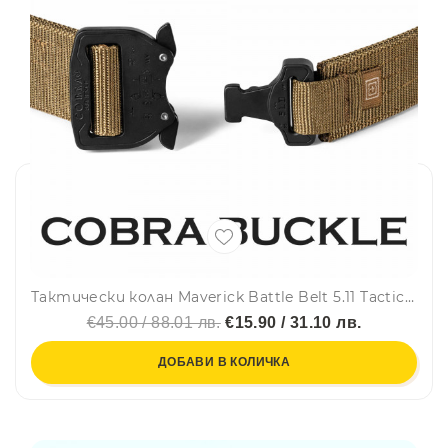
Тактически колан Maverick Battle Belt 5.11 Tactical BEIGE, модел 56664, найлонова лента TAC-LAM, катарама COBRA
€45.00 / 88.01 лв.
€15.90 / 31.10 лв.
ДОБАВИ В КОЛИЧКА