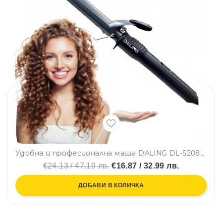
Удобна и професионална маша DALING DL-5208 за перфектни къдрици✨ с въртящ се на 360° кабел
€24.13 / 47.19 лв.
€16.87 / 32.99 лв.
ДОБАВИ В КОЛИЧКА