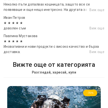
Няколко пъти допалвах кошницата, защото все се
появяваше и още нещо инетресно. На другата заплата пак
Виж още
съм тук
Иван Петров
★ ★ ★ ★ ★
доволен съм
Виж още
Павлина Мустакова
★ ★ ★ ★ ★
Иновативни и нови продукти с високо качество и бърза
доставка.
Виж още
Вижте още от категорията
Разгледай, харесай, купи
-70%