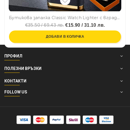
Бутикова запалка Classic Watch Lighter с вграден часовник, ветроупорна и с LED подсветка
€35.50 / 69.43 лв.
€15.90 / 31.10 лв.
ДОБАВИ В КОЛИЧКА
ПРОФИЛ
ПОЛЕЗНИ ВРЪЗКИ
КОНТАКТИ
FOLLOW US