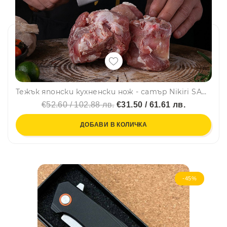
Тежък японски кухненски нож - сатър Nikiri SANTOKU, фултанг, кована стомана 5CR13Mov, 615 gr.
€52.60 / 102.88 лв.
€31.50 / 61.61 лв.
ДОБАВИ В КОЛИЧКА
-45%