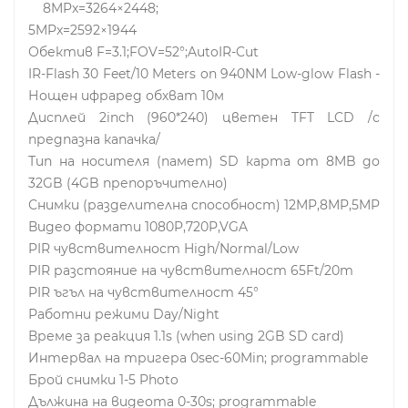
8MPx=3264×2448;
5MPx=2592×1944
Обектив F=3.1;FOV=52°;AutoIR-Cut
IR-Flash 30 Feet/10 Meters on 940NM Low-glow Flash -
Нощен ифраред обхват 10м
Дисплей 2inch (960*240) цветен TFT LCD /с
предпазна капачка/
Тип на носителя (памет) SD карта от 8MB до
32GB (4GB препоръчително)
Снимки (разделителна способност) 12MP,8MP,5MP
Видео формати 1080P,720P,VGA
PIR чувствителност High/Normal/Low
PIR разстояние на чувствителност 65Ft/20m
PIR ъгъл на чувствителност 45°
Работни режими Day/Night
Време за реакция 1.1s (when using 2GB SD card)
Интервал на тригера 0sec-60Min; programmable
Брой снимки 1-5 Photo
Дължина на видеота 0-30s; programmable