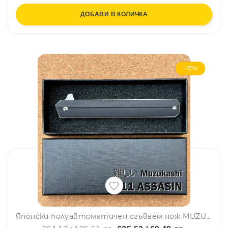
ДОБАВИ В КОЛИЧКА
-45%
Японски полуавтоматичен сгъваем нож MUZUKASHI X11 ASSASIN, стомана D2, линейно заключване, кутия