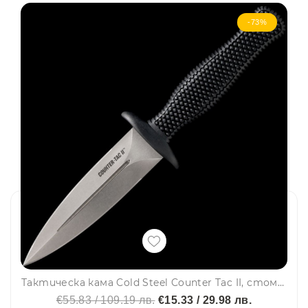
-73%
Тактическа кама Cold Steel Counter Tac II, стомана AUS-8, кания Secure Ex
€55.83 / 109.19 лв.
€15.33 / 29.98 лв.