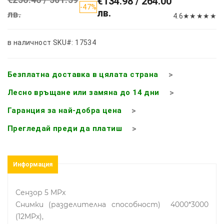
€134.98 / 264.00
-47%
лв.
лв.
4.6
★
★
★
★
★
в наличност
SKU#: 17534
Безплатна доставка в цялата страна
Лесно връщане или замяна до 14 дни
Гаранция за най-добра цена
Прегледай преди да платиш
Информация
Сензор 5 MPx
Снимки (разделителна способност) 4000*3000
(12MPx),