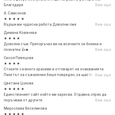
6Months
Благодаря
Виж още
Auto power off Auto power off in 2minute if no input
in test mode
А. Самсонов
Консумация на енергия 150mA(+350mA when IR LED
★ ★ ★ ★ ★
Върши ми чудесна работа Доволни сме
Виж още
lights up
Low-Battery Alert 4.2-4.5V
Димана Ковачева
Интрефейс TV out (NTSC/PAL);USB; SD card slot; 6V
★ ★ ★ ★
DC External
Доволна съм. Препоръчах ви на всичките си близки и
Закрепване Каишка, Статив
познатеи.👍🔥
Виж още
Waterproof IP65
Сисоя Певецова
Работна температура —22~+158°F/-30 ~+70°C
★ ★ ★ ★
Влажност на околната среда 5% ~ 95%
Стоките са много красиви и отговарят на очакванията.
Certificate CE & FCC & ROHS
Пакетът за съжаление беше повреден, за щастие стоките
Виж още
бяха пълни и без повреди.”
Цветана Цокова
★ ★ ★ ★ ★
Единственият сайт който ми харесва. Отдавна спрях да
поръчвам от другите.
Виж още
Мирослава Веселинова
★ ★ ★ ★ ★