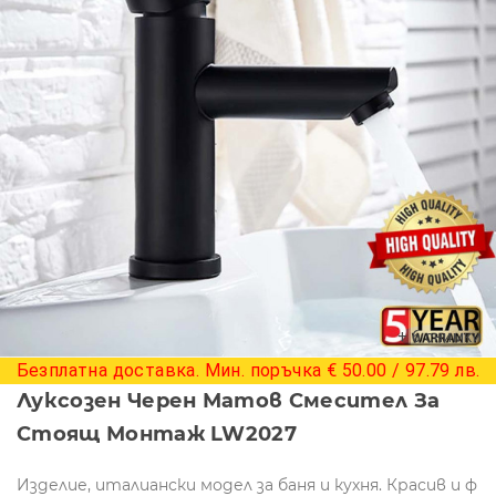
+ 6 снимки
Безплатна доставка. Мин. поръчка € 50.00 / 97.79 лв.
Луксозен Черен Матов Смесител За
Стоящ Монтаж LW2027
Изделие, италиански модел за баня и кухня. Красив и ф