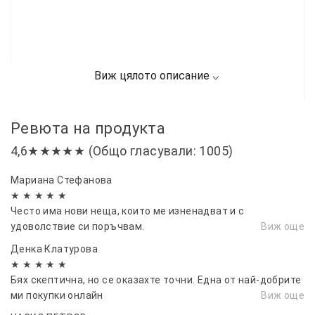
Ревюта на продукта
4,6★★★★★ (Общо гласували: 1005)
Мариана Стефанова
★ ★ ★ ★ ★
Често има нови неща, които ме изненадват и с
удоволствие си поръчвам.
Виж още
Денка Клатурова
★ ★ ★ ★ ★
Бях скептична, но се оказахте точни. Една от най-добрите
ми покупки онлайн
Виж още