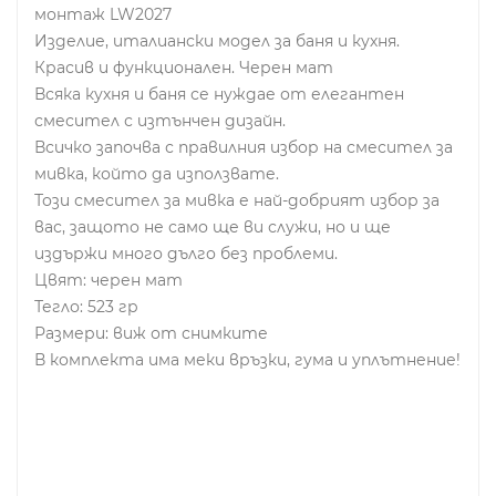
монтаж LW2027
Изделие, италиански модел за баня и кухня.
Красив и функционален. Черен мат
Всяка кухня и баня се нуждае от елегантен
смесител с изтънчен дизайн.
Всичко започва с правилния избор на смесител за
мивка, който да използвате.
Този смесител за мивка е най-добрият избор за
вас, защото не само ще ви служи, но и ще
издържи много дълго без проблеми.
Цвят: черен мат
Тегло: 523 гр
Размери: виж от снимките
В комплекта има меки връзки, гума и уплътнение!