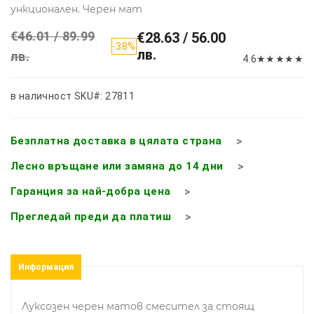
ункционален. Черен мат
€46.01 / 89.99
€28.63 / 56.00
-38%
лв.
лв.
4.6
★
★
★
★
★
в наличност
SKU#: 27811
Безплатна доставка в цялата страна
Лесно връщане или замяна до 14 дни
Гаранция за най-добра цена
Прегледай преди да платиш
Информация
Луксозен черен матов смесител за стоящ