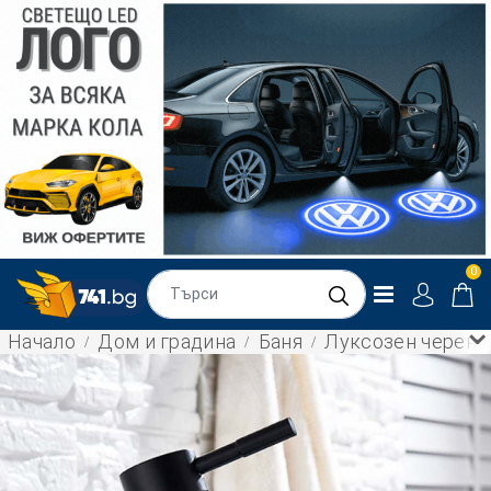
0
Начало
Дом и градина
Баня
Луксозен черен 