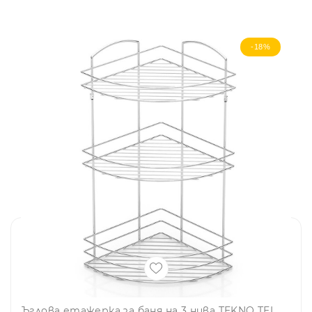
-18%
Ъглова етажерка за баня на 3 нива TEKNO TEL BK 033, 23х23х50 см, Закрепване с дюбел, Хром