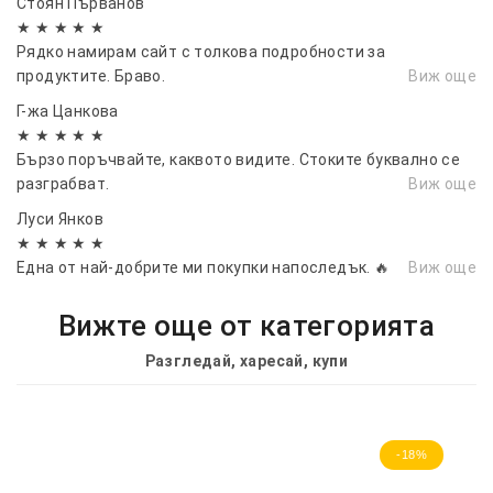
Стоян Първанов
★ ★ ★ ★ ★
Рядко намирам сайт с толкова подробности за
продуктите. Браво.
Виж още
Г-жа Цанкова
★ ★ ★ ★ ★
Бързо поръчвайте, каквото видите. Стоките буквално се
разграбват.
Виж още
Луси Янков
★ ★ ★ ★ ★
Една от най-добрите ми покупки напоследък. 🔥
Виж още
Вижте още от категорията
Разгледай, харесай, купи
-18%