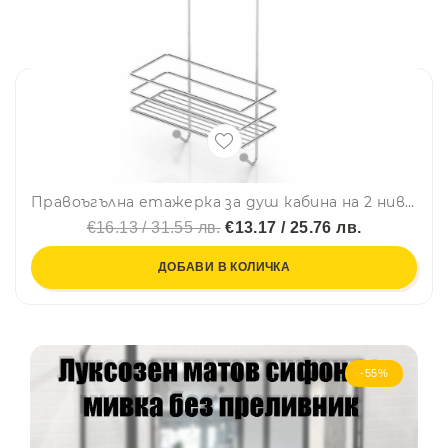
Правоъгълна етажерка за душ кабина на 2 нива TEKNO TEL LM 065, 25х11х62 см, Окачена система, Сребрист
€16.13 / 31.55 лв.
€13.17 / 25.76 лв.
ДОБАВИ В КОЛИЧКА
-55%