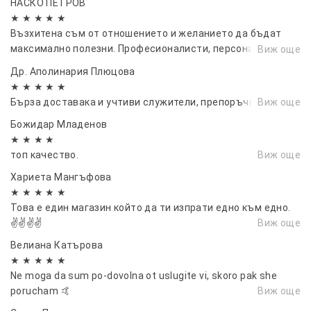
НАСКО ПЕТРОВ
★ ★ ★ ★ ★
Възхитена съм от отношението и желанието да бъдат
максимално полезни. Професионалисти, персонален
Виж още
подход към всеки Клиент!!!Горещо препоръчвам
Др. Аполинария Плюцова
★ ★ ★ ★ ★
Бърза доставака и учтиви служители, препоръчвам!
Виж още
Божидар Младенов
★ ★ ★ ★
топ качество.
Виж още
Хариета Мангъфова
★ ★ ★ ★ ★
Това е един магазин който да ти изпрати едно към едно.
✌️✌️✌️✌️
Виж още
Велиана Катърова
★ ★ ★ ★ ★
Ne moga da sum po-dovolna ot uslugite vi, skoro pak she
porucham 🤙
Виж още