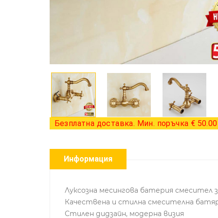
Безплатна доставка. Мин. поръчка € 50.00 
Информация
Луксозна месингова батерия смесител з
Качествена и стилна смесителна батяри
Стилен дидзайн, модерна визия