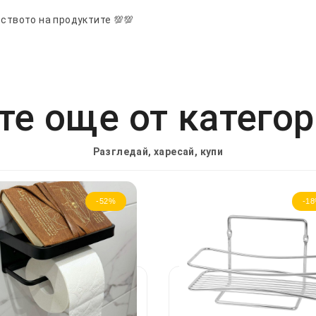
еството на продуктите 💯💯
е още от катего
Разгледай, харесай, купи
-52%
-1