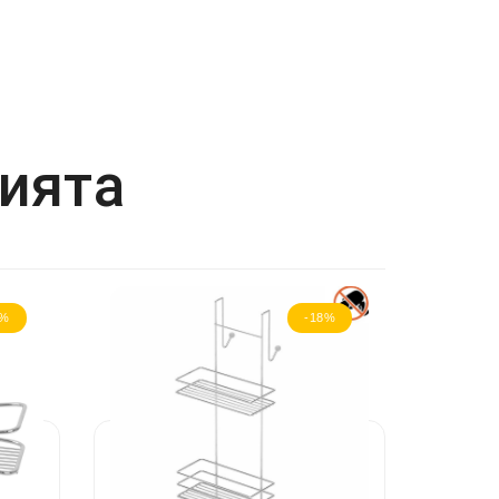
рията
8%
-18%