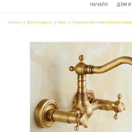
НАЧАЛО
ДОМ И
Начало
Дом и градина
Баня
Луксозна месингова батерия смесит