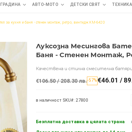
 ГРАДИНА
АВТО-МОТО
ДЕТСКИ СВЯТ
ТЕХНИК
ел за кухня и баня - стенен монтаж, ретро, винтидж KM-6420
Луксозна Месингова Бате
Баня - Стенен Монтаж, 
Качествена и стилна смесителна батярия
€46.01 / 89
€106.50 / 208.30 лв.
-57%
в наличност
SKU#: 27800
Безплатна доставка в цялата страна