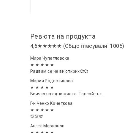
Ревюта на продукта
4,6★★★★★ (Общо гласували: 1005)
Мира Чупетловска
★ ★ ★ ★ ★
Радвам се че ви открих💞💞
Мария Радостинова
★ ★ ★ ★ ★
Всичко на едно място. Топсайтът.
Г-н Ченко Кочеткова
★ ★ ★ ★ ★
💯💯💯
Ангел Марианов
★ ★ ★ ★ ★