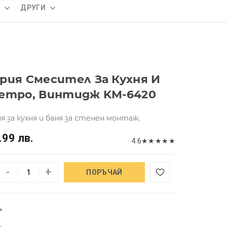
А
ДРУГИ
рия Смесител За Кухня И
Ретро, Винтидж KM-6420
 за кухня и баня за стенен монтаж.
.99 лв.
4.6
★
★
★
★
★
-
+
ПОРЪЧАЙ