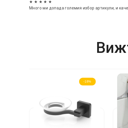
★ ★ ★ ★ ★
Много ми допада големия избор артикули, и кач
Вижт
-18%