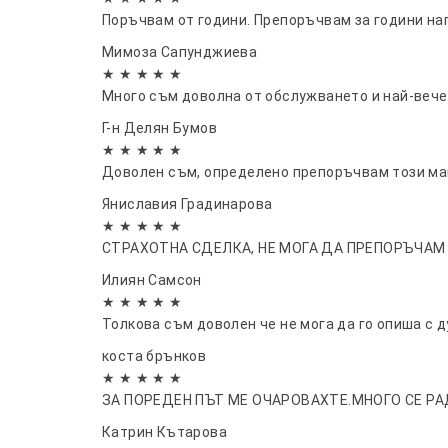
Поръчвам от години. Препоръчвам за години на
Мимоза Сапунджиева
★ ★ ★ ★ ★
Много съм доволна от обслужването и най-вече 
Г-н Делян Бумов
★ ★ ★ ★ ★
Доволен съм, определено препоръчвам този маг
Яниславия Градинарова
★ ★ ★ ★ ★
СТРАХОТНА СДЕЛКА, НЕ МОГА ДА ПРЕПОРЪЧАМ
Илиян Самсон
★ ★ ★ ★ ★
Толкова съм доволен че не мога да го опиша с д
коста брънков
★ ★ ★ ★ ★
ЗА ПОРЕДЕН ПЪТ МЕ ОЧАРОВАХТЕ.МНОГО СЕ РАД
Катрин Кътарова