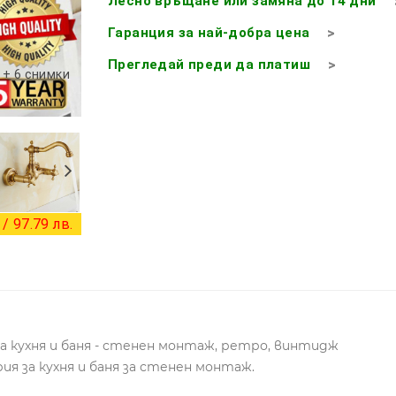
Лесно връщане или замяна до 14 дни
Гаранция за най-добра цена
Прегледай преди да платиш
+ 6 снимки
/ 97.79 лв.
а кухня и баня - стенен монтаж, ретро, винтидж
я за кухня и баня за стенен монтаж.