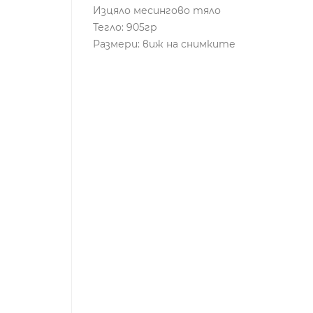
Изцяло месингово тяло
Тегло: 905гр
Размери: виж на снимките