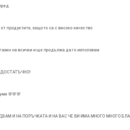
пред.
от продуктите, защото са с високо качество
азин на всички и ще продължа да го използвам
 ДОСТАТЪЧНО!
уми 💯💯💯
ВАМ И НА ПОРЪЧКАТА И НА ВАС ЧЕ ВИ ИМА.МНОГО МНОГО БЛА