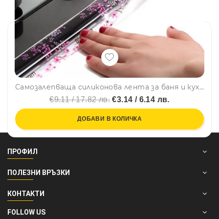
Самозалепваща силиконова лента за баня и кухня, душкабини, мивки, плотове и др., без мухъл и плесен, 3м х 38 мм
€9.11 / 17.82 лв.
€3.14 / 6.14 лв.
ДОБАВИ В КОЛИЧКА
ПРОФИЛ
ПОЛЕЗНИ ВРЪЗКИ
КОНТАКТИ
FOLLOW US