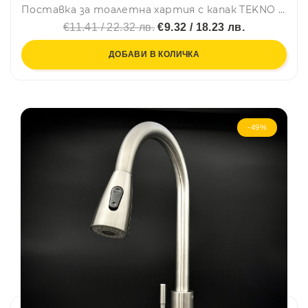
Поставка за тоалетна хартия с капак TEKNO TEL TR EF 238B, 15х13 см, Двойно залепване, Черен
€11.41 / 22.32 лв.
€9.32 / 18.23 лв.
ДОБАВИ В КОЛИЧКА
-49%