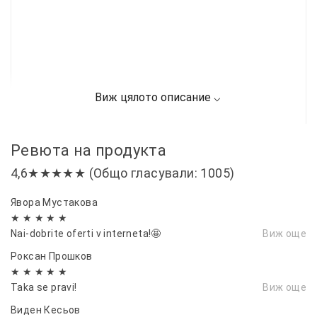
Ревюта на продукта
4,6★★★★★ (Общо гласували: 1005)
Явора Мустакова
★ ★ ★ ★ ★
Nai-dobrite oferti v interneta!🤩
Виж още
Роксан Прошков
★ ★ ★ ★ ★
Taka se pravi!
Виж още
Виден Кесьов