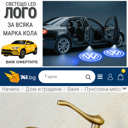
0
Начало
Дом и градина
Баня
Луксозна месинго