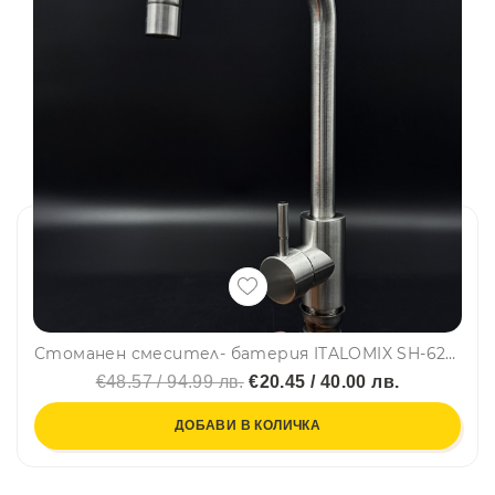
Стоманен смесител- батерия ITALOMIX SH-6228 за кухня и баня, сребърен
€48.57 / 94.99 лв.
€20.45 / 40.00 лв.
ДОБАВИ В КОЛИЧКА