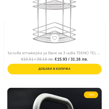
Ъглова етажерка за баня на 3 нива TEKNO TEL BK 023, 21х21х46 см, Закрепване с дюбел, Хром
€19.51 / 38.16 лв.
€15.93 / 31.16 лв.
ДОБАВИ В КОЛИЧКА
-58%