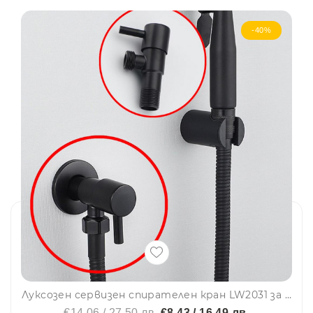
-40%
Луксозен сервизен спирателен кран LW2031 за студена вода - ретро, черен мат
€14.06 / 27.50 лв.
€8.43 / 16.49 лв.