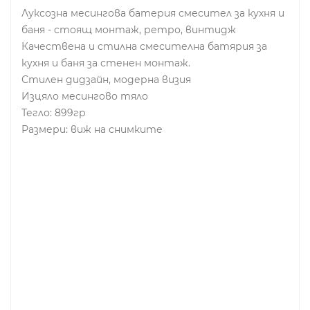
Луксозна месингова батерия смесител за кухня и
баня - стоящ монтаж, ретро, винтидж
Качествена и стилна смесителна батярия за
кухня и баня за стенен монтаж.
Стилен дидзайн, модерна визия
Изцяло месингово тяло
Тегло: 899гр
Размери: виж на снимките