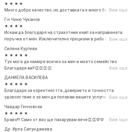
★ ★ ★ ★
Много добро качество ,но доставката е много бавна
Виж още
Г-н Чоню Чуканов
★ ★ ★ ★
Искам да благодаря на страхотния екип за направената
поръчка от мен. Изключително прецизни в работата си и
Виж още
много коректни. Поръчката ми пристигна на време както
Силяна Куртева
ми бяха казали. С Удоволствие ще пазарувам отново с
★ ★ ★ ★ ★
тях. Не се колебайте, постъпете разумно и им се доверете
Тук мога да намеря всичко за мен и моето семейство.
напълно, няма да съжалявате..
Благодаря ви!!👏👏👏👏
Виж още
ДАНИЕЛА ВАСИЛЕВА
★ ★ ★ ★ ★
Благодаря за коректността ,доверието и точността
удоволствие е за мен да ползвам вашите услуги. Винаги
Виж още
ще ви препоръчвам и за на пред се надявам да работим
Чавдар Генчовски
заедно!!!.
★ ★ ★ ★ ★
Браво!!! Само от вас ще пазарувам вече👏👏💯💯
Виж още
Др. Ирла Сапунджиева