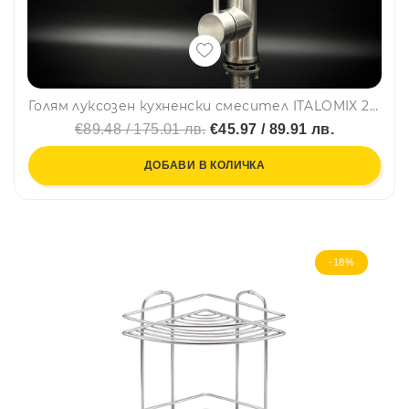
Голям луксозен кухненски смесител ITALOMIX 2045 с изтегляща се аераторна глава и тежест, ИНОКС
€89.48 / 175.01 лв.
€45.97 / 89.91 лв.
ДОБАВИ В КОЛИЧКА
-18%