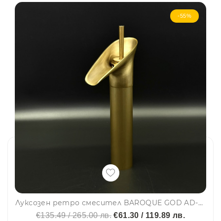
-55%
Луксозен ретро смесител BAROQUE GOD AD-6137 за кухня и баня, месинг, самостоящ, смесителна батерия
€135.49 / 265.00 лв.
€61.30 / 119.89 лв.