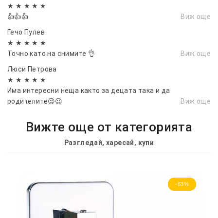
★ ★ ★ ★ ★
👍👍👍
Виж още
Гечо Пулев
★ ★ ★ ★ ★
Точно като на снимите 👌
Виж още
Люси Петрова
★ ★ ★ ★ ★
Има интересни неща както за децата така и да
родителите😉😉
Виж още
Вижте още от категорията
Разгледай, харесай, купи
-63%