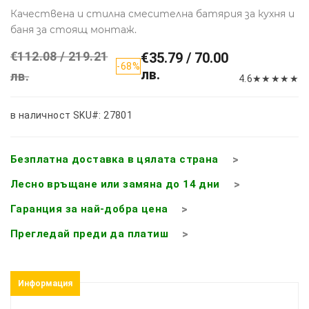
Качествена и стилна смесителна батярия за кухня и
баня за стоящ монтаж.
€112.08 / 219.21
€35.79 / 70.00
-68%
лв.
лв.
4.6
★
★
★
★
★
в наличност
SKU#: 27801
Безплатна доставка в цялата страна
Лесно връщане или замяна до 14 дни
Гаранция за най-добра цена
Прегледай преди да платиш
Информация