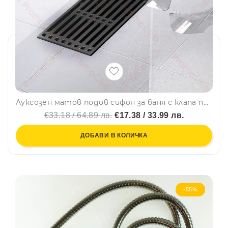
Луксозен матов подов сифон за баня с клапа против миризми - черен мат
€33.18 / 64.89 лв.
€17.38 / 33.99 лв.
ДОБАВИ В КОЛИЧКА
-55%