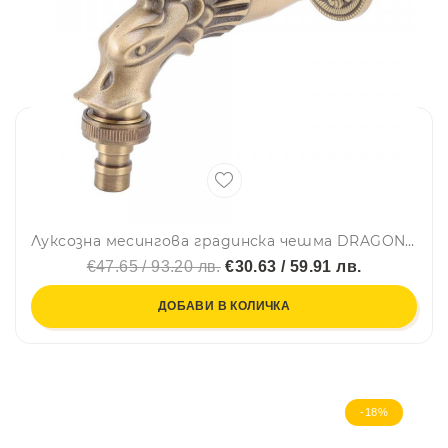
Луксозна месингова градинска чешма DRAGON висок клас изделие - месинг, ретро, винтидж, 1/2
€47.65 / 93.20 лв.
€30.63 / 59.91 лв.
ДОБАВИ В КОЛИЧКА
-18%