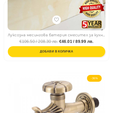
Луксозна месингова батерия смесител за кухня и баня - стенен монтаж, ретро, винтидж KM-6420
€106.50 / 208.30 лв.
€46.01 / 89.99 лв.
ДОБАВИ В КОЛИЧКА
-36%