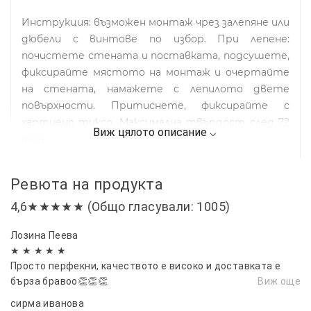
Инструкция: възможен монтаж чрез залепяне или
дюбели с винтове по избор. При лепене:
почистете стената и поставката, подсушете,
фиксирайте мястото на монтаж и очертайте
на стената, намажете с лепилото двете
повърхности. Притиснете, фиксирайте с
хартиено тиксо. Максимална твърдост след 72
часа.
Ревюта на продукта
4,6★★★★★ (Общо гласували: 1005)
Лозина Пеева
★ ★ ★ ★ ★
Просто перфекни, качеството е високо и доставката е
бърза бравоо👏👏👏
Виж още
сирма иванова