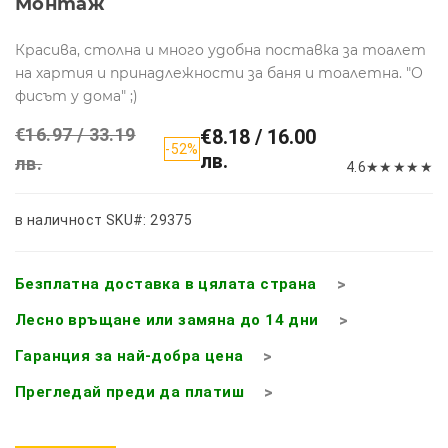
Монтаж
Красива, столна и много удобна поставка за тоалет
на хартия и принадлежности за баня и тоалетна. "О
фисът у дома" ;)
€16.97 / 33.19
€8.18 / 16.00
-52%
лв.
лв.
4.6
★
★
★
★
★
в наличност
SKU#: 29375
Безплатна доставка в цялата страна
Лесно връщане или замяна до 14 дни
Гаранция за най-добра цена
Прегледай преди да платиш