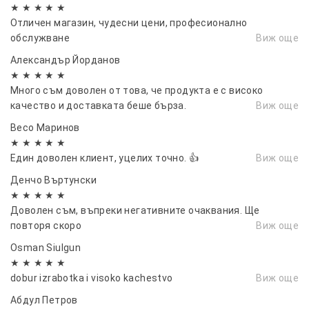
★ ★ ★ ★ ★
Отличен магазин, чудесни цени, професионално
обслужване
Виж още
Александър Йорданов
★ ★ ★ ★ ★
Много съм доволен от това, че продукта е с високо
качество и доставката беше бърза.
Виж още
Весо Маринов
★ ★ ★ ★ ★
Един доволен клиент, уцелих точно. 👍
Виж още
Денчо Въртунски
★ ★ ★ ★ ★
Доволен съм, въпреки негативните очаквания. Ще
повторя скоро
Виж още
Osman Siulgun
★ ★ ★ ★ ★
dobur izrabotka i visoko kachestvo
Виж още
Абдул Петров