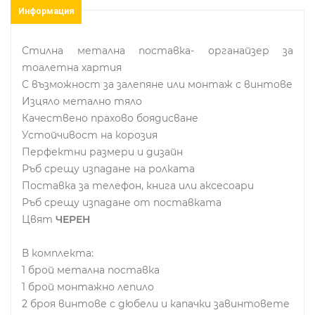
Информация
Стилна метална поставка- органайзер за
тоалетна хартия
С възможност за залепяне или монтаж с винтове
Изцяло метално тяло
Качествено прахово боядисване
Устойчивост на корозия
Перфектни размери и дизайн
Ръб срещу изпадане на ролката
Поставка за телефон, книга или аксесоари
Ръб срещу изпадане от поставката
Цвят
ЧЕРЕН
В комплекта:
1 брой метална поставка
1 брой монтажно лепило
2 броя винтове с дюбели и капачки завинтовете