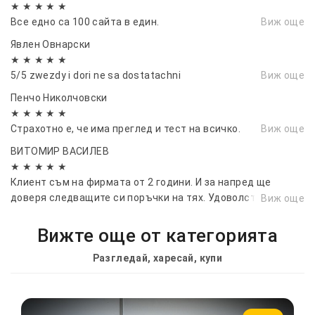
★ ★ ★ ★ ★
Все едно са 100 сайта в един.
Виж още
Явлен Овнарски
★ ★ ★ ★ ★
5/5 zwezdy i dori ne sa dostatachni
Виж още
Пенчо Николчовски
★ ★ ★ ★ ★
Страхотно е, че има преглед и тест на всичко.
Виж още
ВИТОМИР ВАСИЛЕВ
★ ★ ★ ★ ★
Клиент съм на фирмата от 2 години. И за напред ще
доверя следващите си поръчки на тях. Удоволствие е,
Виж още
когато срещаш такива професионалисти - коректни,
прецизни и всеотдайни
Вижте още от категорията
Разгледай, харесай, купи