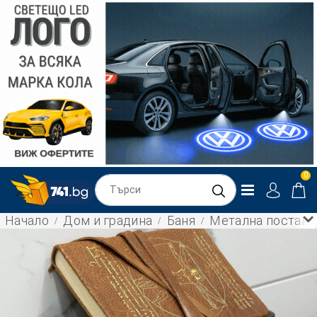
0
Начало
Дом и градина
Баня
Метална поставка