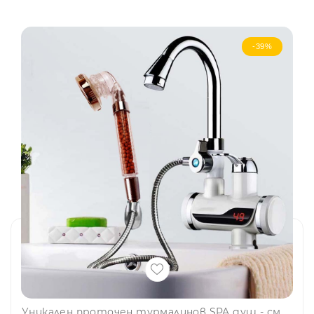
-39%
Уникален проточен турмалинов SPA душ - смесител - бойлер, САМОСТОЯЩ за плотове и мивки, BFO4