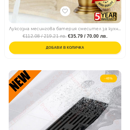
Луксозна месингова батерия смесител за кухня и баня - стоящ монтаж, ретро, винтидж AD-6076
€112.08 / 219.21 лв.
€35.79 / 70.00 лв.
ДОБАВИ В КОЛИЧКА
-48%