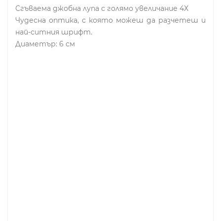
Сгъваема джобна лупа с голямо увеличание 4Х
Чудесна оптика, с която можеш да разчетеш и
най-ситния шрифт.
Диаметър: 6 см