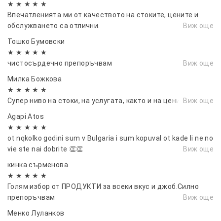
★ ★ ★ ★ ★
Впечатленията ми от качеството на стоките, цените и
обслужването са отлични.
Виж още
Тошко Бумовски
★ ★ ★ ★ ★
чистосърдечно препоръчвам
Виж още
Милка Божкова
★ ★ ★ ★ ★
Супер ниво на стоки, на услугата, както и на цените.
Виж още
Agapi Atos
★ ★ ★ ★ ★
ot nqkolko godini sum v Bulgaria i sum kopuval ot kade li ne no
vie ste nai dobrite 👏👏
Виж още
кинка сърменова
★ ★ ★ ★ ★
Голям избор от ПРОДУКТИ за всеки вкус и джоб.Силно
препоръчвам
Виж още
Менко Луланков