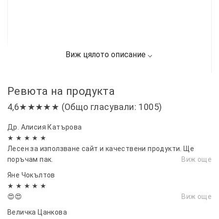
Ревюта на продукта
4,6★★★★★ (Общо гласували: 1005)
Др. Алисия Катърова
★ ★ ★ ★ ★
Лесен за използване сайт и качествени продукти. Ще
поръчам пак.
Виж още
Яне Чокълтов
★ ★ ★ ★ ★
😍😍
Виж още
Величка Цанкова