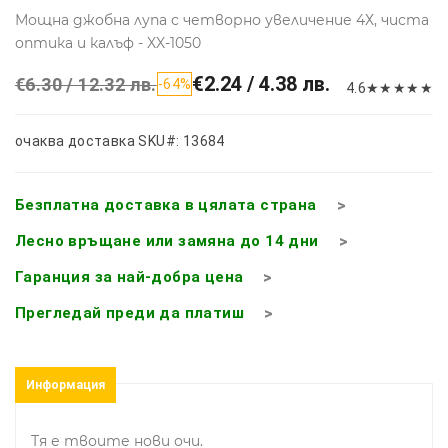
Мощна джобна лупа с четворно увеличение 4Х, чиста
оптика и калъф - XX-1050
€2.24 / 4.38 лв.
€6.30 / 12.32 лв.
-64%
4.6
★
★
★
★
★
очаква доставка
SKU#: 13684
Безплатна доставка в цялата страна
Лесно връщане или замяна до 14 дни
Гаранция за най-добра цена
Прегледай преди да платиш
Информация
Тя е твоите нови очи.