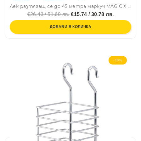
Лек разтягащ се до 45 метра маркуч MAGIC X HOSE и пръскалка със 7 режима
€26.43 / 51.69 лв.
€15.74 / 30.78 лв.
ДОБАВИ В КОЛИЧКА
-18%