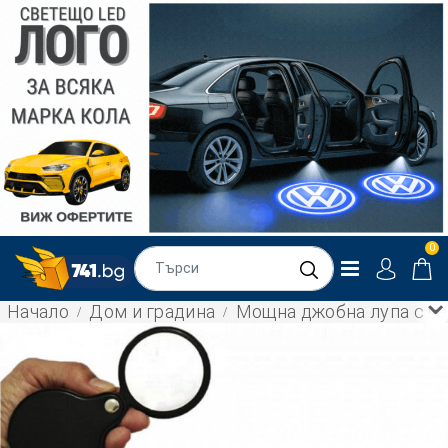
0
Начало
Дом и градина
Мощна джобна лупа с че