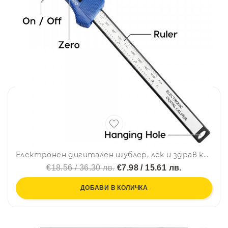
Електронен дигитален шублер, лек и здрав карбон, много точен и лесен за работа, голям дисплей
€18.56 / 36.30 лв.
€7.98 / 15.61 лв.
ДОБАВИ В КОЛИЧКА