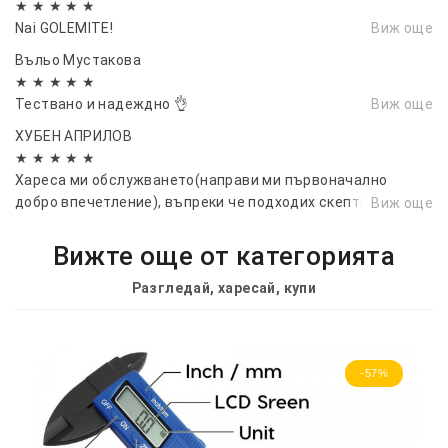
★ ★ ★ ★ ★
Nai GOLEMITE!
Виж още
Въльо Мустакова
★ ★ ★ ★ ★
Тествано и надеждно 👌
Виж още
ХУБЕН АПРИЛОВ
★ ★ ★ ★ ★
Хареса ми обслужването(направи ми първоначално
добро впечетление), въпреки че подходих скептично
Виж още
първоначално и мислех, че ще ме бавите с дни , както ми
се е случвало с други фирми ,бях УДИВЕН от бързото
Вижте още от категорията
получаване на стоката без съмнение пак ще поръчам
Разгледай, харесай, купи
през вас !...
-57%