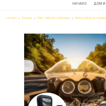
НАЧАЛО
ДОМ И
Начало
Техника
GSM, таблети, аксесоари
Мото стойка за телефо