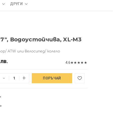
А
ДРУГИ
7", Водоустойчива, XL-M3
ор/ ATW или велосипед/ колело
 лв.
4.6
★
★
★
★
★
-
+
ПОРЪЧАЙ