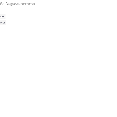
ява визуалността.
 мм
 мм