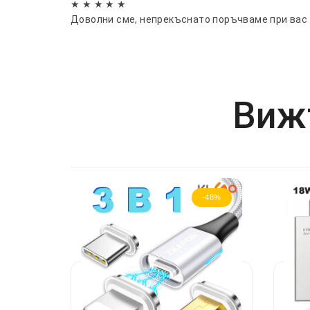
★ ★ ★ ★ ★
Доволни сме, непрекъснато поръчваме при вас
Вижт
-48%