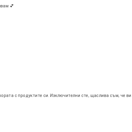
явам 💕
ората с продуктите си. Изключителни сте, щаслива съм, че ви 