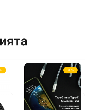
рията
5%
-36%