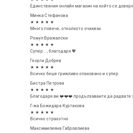
Единствения онлайн магазин на който се довер
Минка Стефанова
★ ★ ★ ★ ★
Много повече, отколкото очаквах.
Ромул Вражалски
★ ★ ★ ★ ★
Супер... , благодаря 💖
Георги Добрев
★ ★ ★ ★ ★
Всичко беше грижливо опаковано и супер.
Бистра Петрова
★ ★ ★ ★ ★
Благодаря ви ❤️❤️❤️ продълзаваите да радвате х
Г-жа Божидара Куртакова
★ ★ ★ ★ ★
Всичко страхотно
Максимилияна Габровлиева