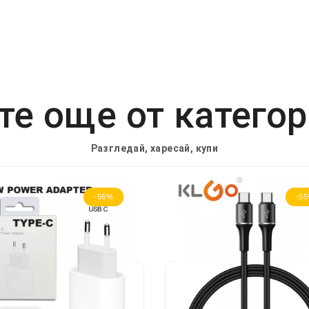
е още от катего
Разгледай, харесай, купи
-56%
-5