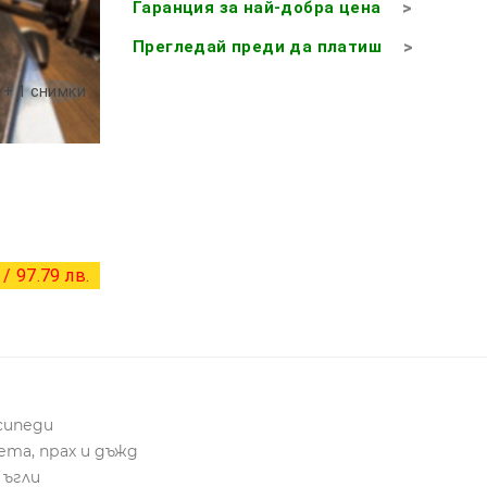
Гаранция за най-добра цена
Прегледай преди да платиш
+ 1 снимки
/ 97.79 лв.
сипеди
та, прах и дъжд
 ъгли