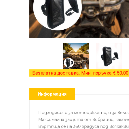
Безплатна доставка. Мин. поръчка € 50.00 
Информация
Подходяща и за мотоциклети, и за вело
Максимална защита от вибрации, камъче
Въртяща се на 360 градуса под всякакви