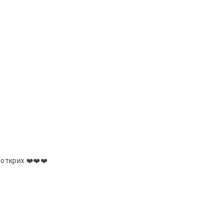
открих.❤️❤️❤️