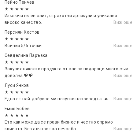
Пейчо Пенчев
въздуха
★ ★ ★ ★ ★
Удобна вътрешна подплата
Изключителен саит, страхотни артикули и уникално
високо качество.
Виж още
Регулируема каишка със закопчаване
Здрава външна конструкция
Персиян Костов
★ ★ ★ ★ ★
Подсилена защита на брадичката и лицевата зона
Всички 5/5 точки
Виж още
Размер:
Севделина Паръзка
M: 55–56 см
★ ★ ★ ★ ★
Закупих няколко продукта от вас за подараци много съм
Подходяща за:
доволна.💝💝
Виж още
Мотокрос трасета
Луси Янков
Ендуро каране
★ ★ ★ ★ ★
ATV и UTV машини
Една от най-добрите ми покупки напоследък. 🔥
Виж още
Планински и офроуд терени
Емил Бобев
★ ★ ★ ★ ★
Свободно каране и спортни активности
Ето как може да се прави бизнес и честно спрямо
Предимства:
клиента. Без алчност за печалба.
Виж още
Надеждна защита при каране