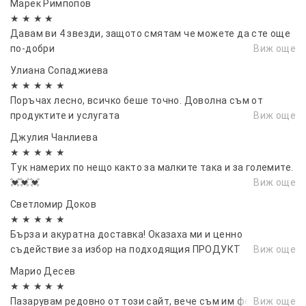
Марек Римпопов
Лек и удобен дизайн
★ ★ ★ ★
Давам ви 4 звезди, защото смятам че можете да сте още
Добра вентилация
по-добри
Виж още
Модерна спортна визия
Улиана Сопаджиева
Комфорт при продължително носене
★ ★ ★ ★ ★
Подходяща за различни офроуд активности
Поръчах лесно, всичко беше точно. Доволна съм от
Важно:
продуктите и услугата
Виж още
Изберете правилния размер според обиколката
Джулия Чанлиева
на главата за максимален комфорт и
★ ★ ★ ★ ★
безопасност.
Тук намерих по нещо както за малките така и за големите.
Препоръчително е каската да се използва със
💓💓💓
Виж още
защитни очила и допълнителна екипировка.
Светломир Доков
★ ★ ★ ★ ★
Бърза и акуратна доставка! Оказаха ми и ценно
съдействие за избор на подходящия ПРОДУКТ
Виж още
Марио Десев
★ ★ ★ ★ ★
Пазарувам редовно от този сайт, вече съм им фен.
Виж още