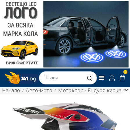
0
Начало
Авто-мото
Мотокрос - Ендуро каска за