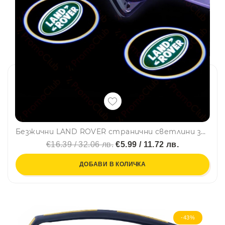
Безжични LAND ROVER странични светлини за врата на кола JQ-666, 2 броя LED лого
€16.39 / 32.06 лв.
€5.99 / 11.72 лв.
ДОБАВИ В КОЛИЧКА
-43%