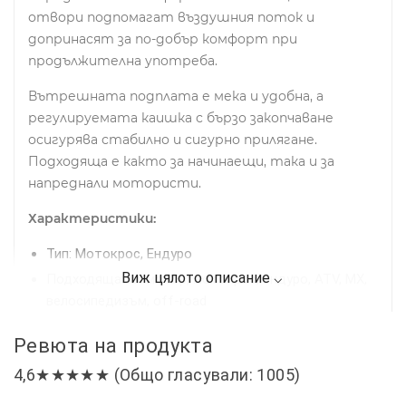
отвори подпомагат въздушния поток и
допринасят за по-добър комфорт при
продължителна употреба.
Вътрешната подплата е мека и удобна, а
регулируемата каишка с бързо закопчаване
осигурява стабилно и сигурно прилягане.
Подходяща е както за начинаещи, така и за
напреднали мотористи.
Характеристики:
Тип: Мотокрос, Ендуро
Подходяща за: мотор, мотокрос, ендуро, ATV, MX,
велосипедизъм, off-road
Цвят: Бял с жълти и сини елементи
Ревюта на продукта
Аеродинамичен дизайн
4,6★★★★★ (Общо гласували: 1005)
Удължен предпазен сенник
Вентилационни отвори за добра циркулация на