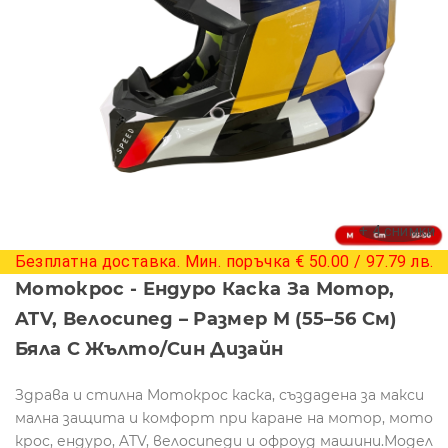
+ 4 снимки
Безплатна доставка. Мин. поръчка € 50.00 / 97.79 лв.
Мотокрос - Ендуро Каска За Мотор,
ATV, Велосипед – Размер M (55–56 См)
Бяла С Жълто/син Дизайн
Здрава и стилна Mотокрос каска, създадена за макси
мална защита и комфорт при каране на мотор, мото
крос, ендуро, ATV, велосипеди и офроуд машини.Модел