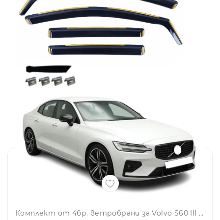
Комплект от 4бр. ветробрани за Volvo S60 III 2018 г. +