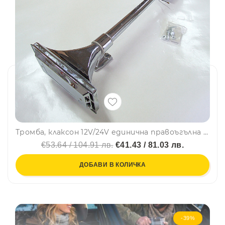
Тромба, клаксон 12V/24V единична правоъгълна камион ТИР
€53.64 / 104.91 лв.
€41.43 / 81.03 лв.
ДОБАВИ В КОЛИЧКА
-39%