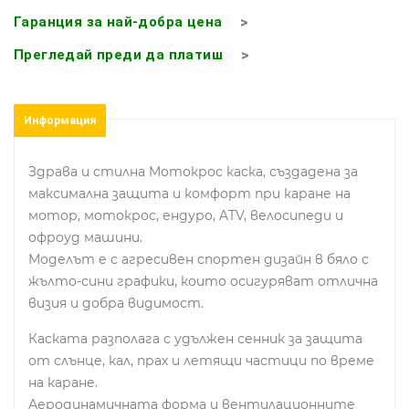
Гаранция за най-добра цена
Прегледай преди да платиш
Информация
Здрава и стилна Mотокрос каска, създадена за
максимална защита и комфорт при каране на
мотор, мотокрос, ендуро, ATV, велосипеди и
офроуд машини.
Моделът е с агресивен спортен дизайн в бяло с
жълто-сини графики, които осигуряват отлична
визия и добра видимост.
Каската разполага с удължен сенник за защита
от слънце, кал, прах и летящи частици по време
на каране.
Аеродинамичната форма и вентилационните