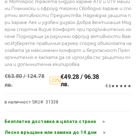
а: Мотокрос трасета Ендуро каране ATV и UTV маши
ни Планински и офроуд терени Свободно каране и спо
ртни активности Предимства: Надеждна защита п
ри каране Лек и удобен дизайн Добра вентилация Мод
ерна спортна визия Комфорт при продължително но
сене Подходяща за различни офроуд активности Важ
но:Изберете правилния размер според обиколката на
главата за максимален комфорт и безопасност.Преп
оръчително е каската да се използва със защитни оч
ила и допълнителна екипировка.
€63.80 / 124.78
€49.28 / 96.38
-23%
лв.
лв.
4.6
★
★
★
★
★
в наличност
SKU#: 31338
Безплатна доставка в цялата страна
Лесно връщане или замяна до 14 дни