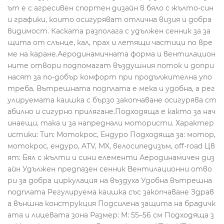
ът е с агресивен спортен дизайн в бяло с жълто-син
и графики, които осигуряват отлична визия и добра
видимост. Каската разполага с удължен сенник за за
щита от слънце, кал, прах и летящи частици по вре
ме на каране.Аеродинамичната форма и вентилацион
ните отвори подпомагат въздушния поток и допри
насят за по-добър комфорт при продължителна упо
треба. Вътрешната подплата е мека и удобна, а рег
улируемата каишка с бързо закопчаване осигурява ст
абилно и сигурно прилягане.Подходяща е както за нач
инаещи, така и за напреднали мотористи. Характер
истики: Тип: Мотокрос, Ендуро Подходяща за: мотор,
мотокрос, ендуро, ATV, MX, велосипедизъм, off-road Цв
ят: Бял с жълти и сини елементи Аеродинамичен диз
айн Удължен предпазен сенник Вентилационни отво
ри за добра циркулация на въздуха Удобна вътрешна
подплата Регулируема каишка със закопчаване Здрав
а външна конструкция Подсилена защита на брадичк
ата и лицевата зона Размер: M: 55–56 см Подходяща з