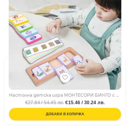
Настолна детска игра МОНТЕСОРИ БИНГО с флаш карти за развиване на бързина, точност и креативност YJH12, BF23
€27.84 / 54.45 лв.
€15.46 / 30.24 лв.
ДОБАВИ В КОЛИЧКА