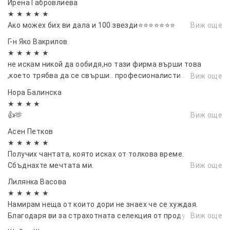
Ирена Габровлиева
★ ★ ★ ★ ★
Ако можех бих ви дала и 100 звезди⭐⭐⭐⭐⭐⭐⭐
Виж още
Г-н Яко Вакрилов
★ ★ ★ ★ ★
не искам никой да ообидя,но тази фирма върши това
,което трябва да се свърши.. професионалисти...
Виж още
перфектни във всяко едно отношение..благодаря ви...и се
Нора Балинска
радвам че ви има..10/10...
★ ★ ★ ★
👍🫶
Виж още
Асен Петков
★ ★ ★ ★ ★
Получих чантата, която исках от толкова време.
Сбъднахте мечтата ми.
Виж още
Лилянка Васовa
★ ★ ★ ★ ★
Намирам неща от които дори не знаех че се хуждая.
Благодаря ви за страхотната селекция от продукти!
Виж още