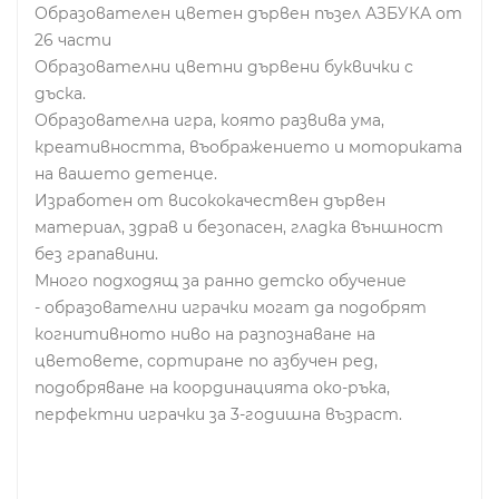
Образователен цветен дървен пъзел АЗБУКА от
26 части
Образователни цветни дървени буквички с
дъска.
Образователна игра, която развива ума,
креативността, въображението и моториката
на вашето детенце.
Изработен от висококачествен дървен
материал, здрав и безопасен, гладка външност
без грапавини.
Много подходящ за ранно детско обучение
- образователни играчки могат да подобрят
когнитивното ниво на разпознаване на
цветовете, сортиране по азбучен ред,
подобряване на координацията око-ръка,
перфектни играчки за 3-годишна възраст.