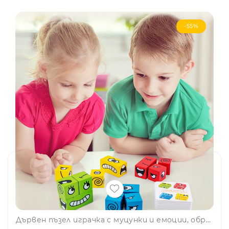
-55%
Дървен пъзел играчка с муцунки и емоции, образователен MZM11, BF23