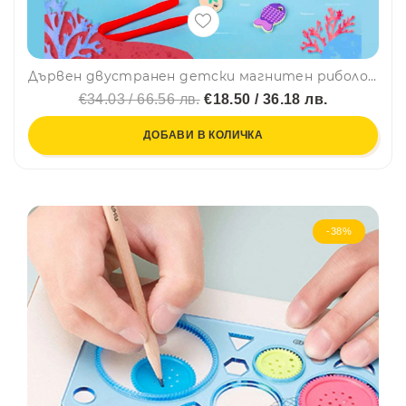
Дървен двустранен детски магнитен риболов РИБКИ С БУКВИ И ЦИФРИ с въдичка, щипка и кукичка🐠🐟 WD32
€34.03 / 66.56 лв.
€18.50 / 36.18 лв.
ДОБАВИ В КОЛИЧКА
-38%