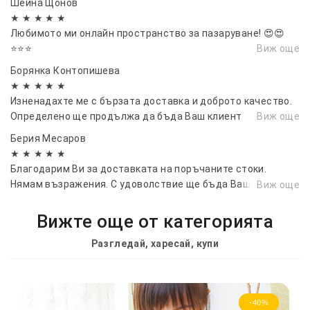
Шейна Щонов
★ ★ ★ ★ ★
Любимото ми онлайн пространство за пазаруване! 😍😍
⭐⭐⭐
Виж още
Борянка Контопишева
★ ★ ★ ★ ★
Изненадахте ме с бързата доставка и доброто качество.
Определено ще продължа да бъда Ваш клиент
Виж още
Берия Месаров
★ ★ ★ ★ ★
Благодарим Ви за доставката на поръчаните стоки.
Нямам възражения. С удоволствие ще бъда Ваш клиент
Виж още
отново и ще Ви препоръчам на други
Вижте още от категорията
Разгледай, харесай, купи
-40%