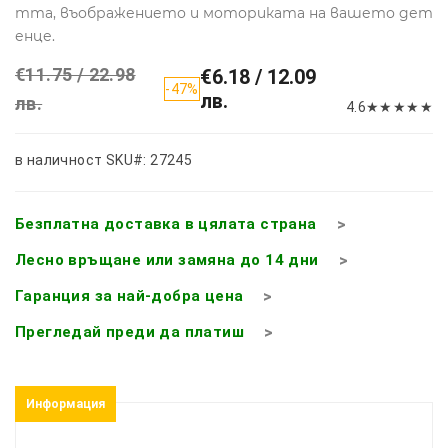
тта, въображението и моториката на вашето дет
енце.
€11.75 / 22.98
€6.18 / 12.09
-47%
лв.
лв.
4.6
★
★
★
★
★
в наличност
SKU#: 27245
Безплатна доставка в цялата страна
Лесно връщане или замяна до 14 дни
Гаранция за най-добра цена
Прегледай преди да платиш
Информация