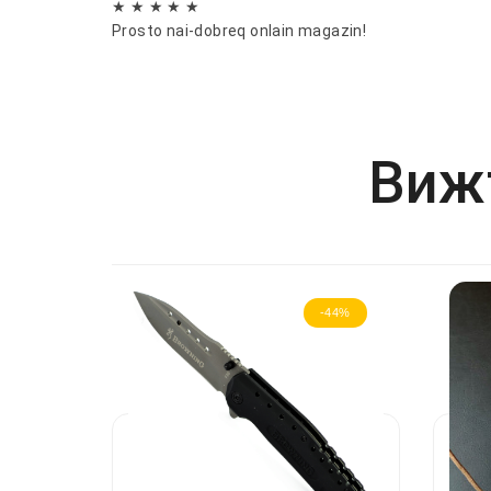
★ ★ ★ ★ ★
Prosto nai-dobreq onlain magazin!
Вижт
-44%