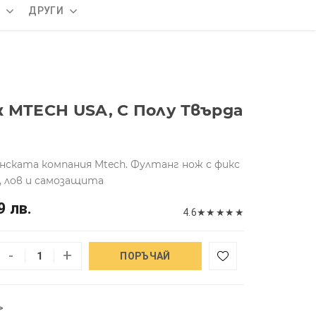
А
ДРУГИ
 MTECH USA, С Полу Твърда
нската компания Mtech. Фултанг нож с фикс
, лов и самозащита
9 лв.
4.6
★
★
★
★
★
-
+
ПОРЪЧАЙ