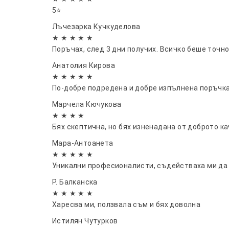
5⭐
Лъчезарка Кучкуделова
★ ★ ★ ★ ★
Поръчах, след 3 дни получих. Всичко беше точн
Анатолия Кирова
★ ★ ★ ★ ★
По-добре подредена и добре изпълнена поръчка
Марчела Кючукова
★ ★ ★ ★
Бях скептична, но бях изненадана от доброто ка
Мара-Антоанета
★ ★ ★ ★ ★
Уникални професионалисти, съдействаха ми да н
Р. Балканска
★ ★ ★ ★ ★
Харесва ми, ползвала съм и бях доволна
Истилян Чутурков