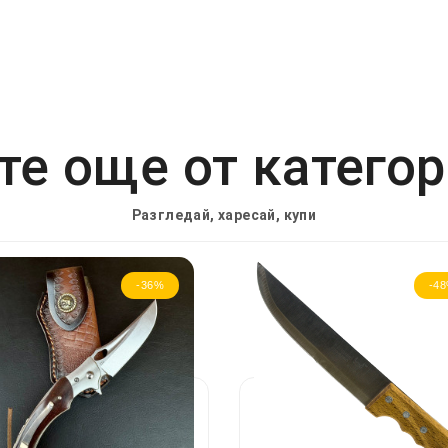
е още от катего
Разгледай, харесай, купи
-36%
-4