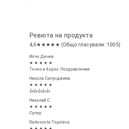
Ревюта на продукта
4,6★★★★★ (Общо гласували: 1005)
Илчо Дачев
★ ★ ★ ★ ★
Точно и бързо. Поздравления
Никола Сапунджиев
★ ★ ★ ★ ★
👍👍👍👍👍
Николай С.
★ ★ ★ ★ ★
Супер.
Radosveta Topoleva
★ ★ ★ ★ ★