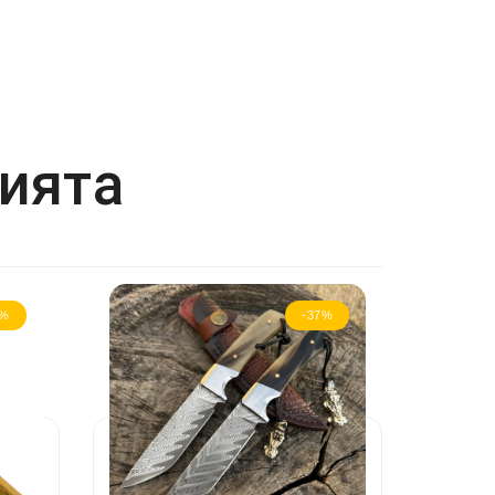
рията
8%
-37%