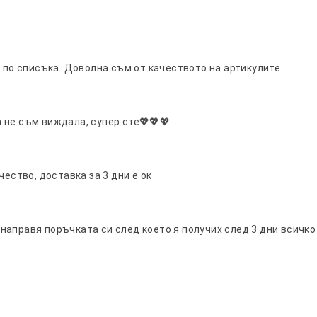
о по списъка. Доволна съм от качеството на артикулите
 не съм виждала, супер сте💖💖💖
чество, доставка за 3 дни е ок
аправя поръчката си след което я получих след 3 дни всичко