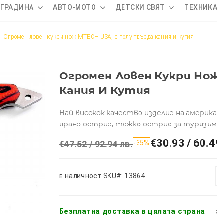
 ГРАДИНА
АВТО-МОТО
ДЕТСКИ СВЯТ
ТЕХНИК
Огромен ловен кукри нож MTECH USA, с полу твърда кания и кутия
Огромен Ловен Кукри Нож
Кания И Кутия
Най-високок качество изделие на америка
ирано острие, тежко острие за туризъм
€30.93 / 60.4
€47.52 / 92.94 лв.
-35%
в наличност
SKU#: 13864
Безплатна доставка в цялата страна