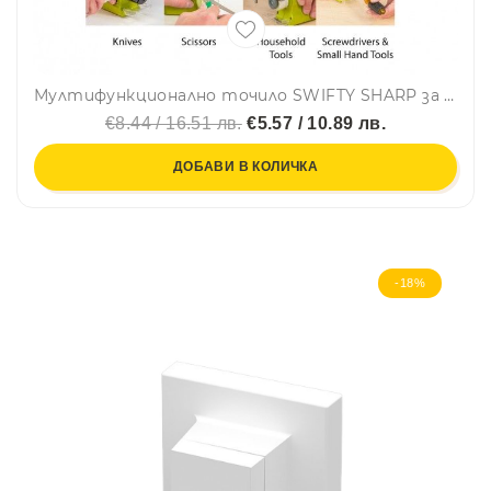
Мултифункционално точило SWIFTY SHARP за прави и назъбени ножове, отверки и др. остриета, 4хАА
€8.44 / 16.51 лв.
€5.57 / 10.89 лв.
ДОБАВИ В КОЛИЧКА
-18%