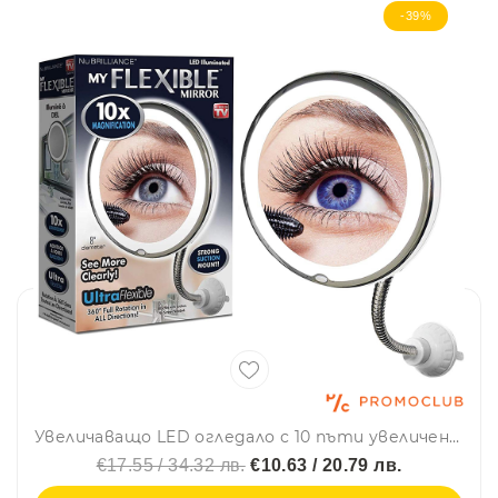
-39%
Увеличаващо LED огледало с 10 пъти увеличение, LED светлина и вакум за захващане
€17.55 / 34.32 лв.
€10.63 / 20.79 лв.