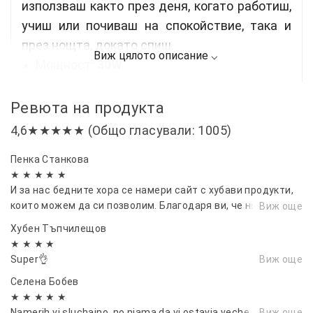
използваш както през деня, когато работиш,
учиш или почиваш на спокойствие, така и
през нощта, докато спиш.
Мощност:
30W
Принцип на
високочестотен ултразвуков
Ревюта на продукта
осцилатор
(2.4 MHz)
Специален
филтър
, предотвратяващ
4,6★★★★★ (Общо гласували: 1005)
формирането на котлен камък (абсорбира
Пенка Станкова
магнезиевите и калциевите оксиди)
★ ★ ★ ★ ★
Подходящ за помещения
до 30m²
И за нас бедните хора се намери сайт с хубави продукти,
които можем да си позволим. Благодаря ви, че някои
Виж още
Максимално време на работа:
12 часа без
мисли за нас.
Хубен Тъпчилещов
необходимост от доливане на вода
★ ★ ★ ★
Консумация на вода:
250 мл/час
Super👌
Виж още
Произвежда студена пара
(не влияе на
Селена Бобев
температурата в помещението)
★ ★ ★ ★ ★
Namerih vi sluchaino, no niama da vi ostavia veche
Виж още