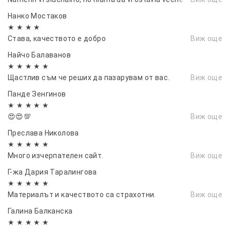
Постоянно
регулиране на изходната
Нанко Мостаков
влажност
★ ★ ★ ★
Ниво на шум: <30 dB,
много тиха работа
Става, качеството е добро
Виж още
(подходящ за спални)
Найчо Балаванов
Опция за
настройване на посоката на
★ ★ ★ ★ ★
Щастлив съм че реших да пазарувам от вас.
Виж още
парата
(завъртане на 360°)
Панде Зенгинов
Йонизатор
★ ★ ★ ★ ★
3-литров резервоар
за вода
😍😍💯
Виж още
Автоматично изключване
когато водата
Преслава Николова
в контейнера за вода се изразходва
★ ★ ★ ★ ★
Много изчерпателен сайт.
Виж още
LED подсветка
, маркираща нивото на
Г-жа Дария Таралингова
водата
★ ★ ★ ★ ★
Аксесоари:
четка за почистване
Материалът и качеството са страхотни.
Виж още
Дължина на захранващия кабел:
1.3 м
Галина Балканска
★ ★ ★ ★ ★
Размери (ШxДxВ):
250x259x264 мм