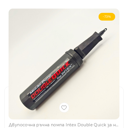
-73%
Двупосочна ръчна помпа Intex Double Quick за надуваеми дюшеци и пояси