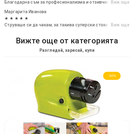
Благодарна съм за професионализма и отзивчивостта
Виж още
Пристига в оригинална опаковка
Маргарита Иванова
Тегло:
1.7 кг
★ ★ ★ ★ ★
Струваше си да чакам, за такива суперски стоки.
Виж още
Вижте още от категорията
Разгледай, харесай, купи
-34%