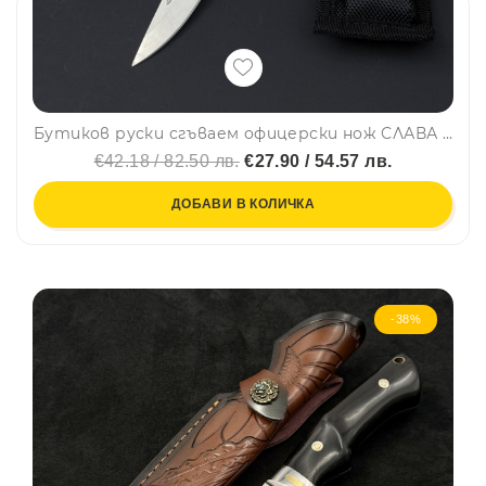
Бутиков руски сгъваем офицерски нож СЛАВА ЧЕРНЫЙ, висок клас стомана 440C, калъф за колан
€42.18 / 82.50 лв.
€27.90 / 54.57 лв.
ДОБАВИ В КОЛИЧКА
-38%