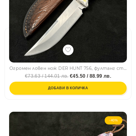
Огромен ловен нож DER HUNT 756, фултанг стомана 9Cr13Mov, дръжка махагон, гард стомана и месинг, кожена кания
€73.63 / 144.01 лв.
€45.50 / 88.99 лв.
ДОБАВИ В КОЛИЧКА
-40%