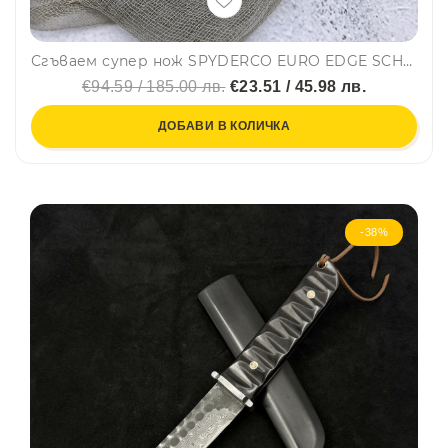
Сгъваем супер нож SPYDERCO EURO EDGE SCHEMPP, стомана CPM S30V, дръжка G-10, подаръчна кутия
€94.59 / 185.00 лв.
€23.51 / 45.98 лв.
ДОБАВИ В КОЛИЧКА
-38%