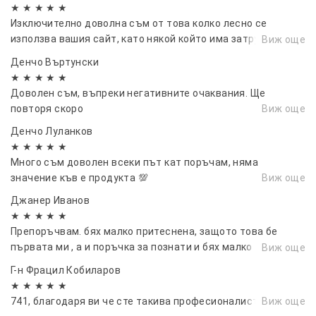
★ ★ ★ ★ ★
Изключително доволна съм от това колко лесно се
използва вашия сайт, като някой който има затруднения
Виж още
при използването на новите технологии, вие сте
Денчо Въртунски
единствените на които се доверявам, че продктите ще
★ ★ ★ ★ ★
пристигнат на време и ще са с добро качество.
Доволен съм, въпреки негативните очаквания. Ще
повторя скоро
Виж още
Денчо Луланков
★ ★ ★ ★ ★
Много съм доволен всеки път кат поръчам, няма
значение къв е продукта 💯
Виж още
Джанер Иванов
★ ★ ★ ★ ★
Препоръчвам. бях малко притеснена, защото това бе
първата ми , а и поръчка за познати и бях малко
Виж още
притеснена , но всичко е ок . Препоръчвам, и скоро пак ще
Г-н Фрацил Кобиларов
се възползвам...
★ ★ ★ ★ ★
741, благодаря ви че сте такива професионалисти!
Виж още