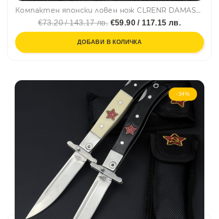
Компактен японски ловен нож CLRENR DAMASKUS, фултанг дамаска стомана VG10 69 слоя, дръжка орех и месинг, кожена кания
€73.20 / 143.17 лв.
€59.90 / 117.15 лв.
ДОБАВИ В КОЛИЧКА
-34%