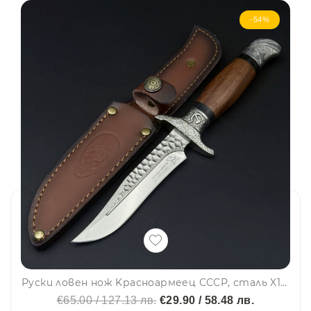
-54%
Руски ловен нож Kрасноармеец СССР, сталь X12МФ, ручбная работа, ковка, кожена кания, шита
€65.00 / 127.13 лв.
€29.90 / 58.48 лв.