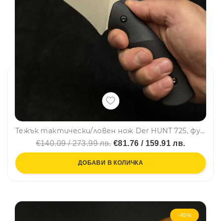
Тежък тактически/ловен нож Der HUNT 725, фултанг, стомана D2 , дръжка G10, тактическа кания KYDEX
€140.09 / 273.99 лв.
€81.76 / 159.91 лв.
ДОБАВИ В КОЛИЧКА
-45%