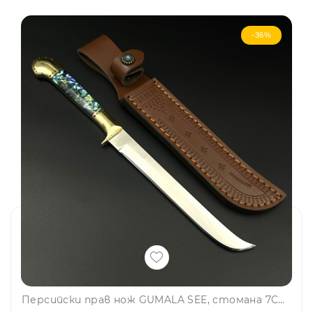
-36%
Персийски прав нож GUMALA SEE, стомана 7CR13MOV, кания от телешка кожа