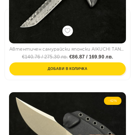
Автентичен самурайски японски AIKUCHI TANTO DAMASKUS нож от дамаска стомана VG10/60 слоя, фултанг, дръжка и кания махагон
€140.76 / 275.30 лв.
€86.87 / 169.90 лв.
ДОБАВИ В КОЛИЧКА
-42%