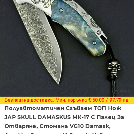
+ 2 снимки
Безплатна доставка. Мин. поръчка € 50.00 / 97.79 лв.
Полуавтоматичен Сгъваем ТОП Нож
JAP SKULL DAMASKUS МК-17 С Палец За
Отваряне, Стомана VG10 Damask,