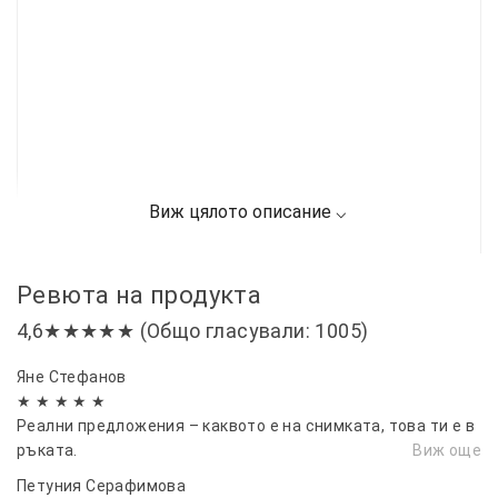
Ревюта на продукта
4,6★★★★★ (Общо гласували: 1005)
Яне Стефанов
★ ★ ★ ★ ★
Реални предложения – каквото е на снимката, това ти е в
ръката.
Виж още
Петуния Серафимова