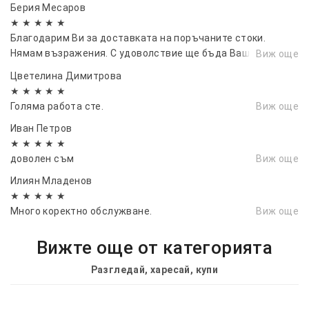
Берия Месаров
★ ★ ★ ★ ★
Благодарим Ви за доставката на поръчаните стоки.
Нямам възражения. С удоволствие ще бъда Ваш клиент
Виж още
отново и ще Ви препоръчам на други
Цветелина Димитрова
★ ★ ★ ★ ★
Голяма работа сте.
Виж още
Иван Петров
★ ★ ★ ★ ★
доволен съм
Виж още
Илиян Младенов
★ ★ ★ ★ ★
Много коректно обслужване.
Виж още
Вижте още от категорията
Разгледай, харесай, купи