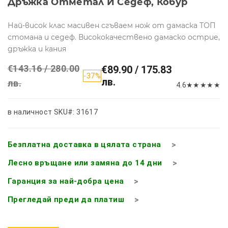
Дръжка Отметал И Седеф, Кобур
Най-висок клас масивен сгъваем нож от дамаска ТОП
стомана и седеф. Висококачествено дамаско острие,
дръжка и кания
€143.16 / 280.00
€89.90 / 175.83
-37%
лв.
лв.
4.6
★
★
★
★
★
в наличност
SKU#: 31617
Безплатна доставка в цялата страна
Лесно връщане или замяна до 14 дни
Гаранция за най-добра цена
Прегледай преди да платиш