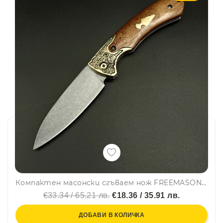
Компактен масонски сгъваем нож FREEMASONS 101, стомана VG10, месинг и дърво
€33.34 / 65.21 лв.
€18.36 / 35.91 лв.
ДОБАВИ В КОЛИЧКА