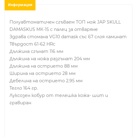
Информация
Полуавтоматичен сгъваем ТОП нож JAP SKULL
DAMASKUS МК-15 с палец за отваряне
Здрава стомана VG10 damask със 67 слоя ламинат
Твърдост 61-62 HRc
Дължина сгънат 116 мм
Дължина на ножа разгънат 204 мм
Дължина на острието 88 мм
Ширина на острието 28 мм
Дебелина на острието 2.95 мм
Тегло 164 гр.
Луксозен кобур от телешка кожа- шит и
гравиран