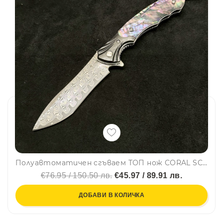
Полуавтоматичен сгъваем ТОП нож CORAL SCHELL DAMASKUS с палец за отваряне, стомана VG10 damask, дръжка G10, кутия
€76.95 / 150.50 лв.
€45.97 / 89.91 лв.
ДОБАВИ В КОЛИЧКА