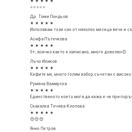
★ ★ ★ ★ ★
⭐⭐⭐⭐⭐
Др. Томи Пондьов
★ ★ ★ ★ ★
Използвам този сак от няколко месеца вече и 
Асифа Пътечкова
★ ★ ★ ★ ★
5+, всичко както е написано, много доволен😊
Лъчо Иликов
★ ★ ★ ★ ★
Кефите ме, много голям избор съчетан с високо
Румяна Вамирска
★ ★ ★ ★ ★
Единственото което мога да кажа е че при поръ
Скакалка Точева-Клопова
★ ★ ★ ★ ★
😍😍😍
Янко Петров