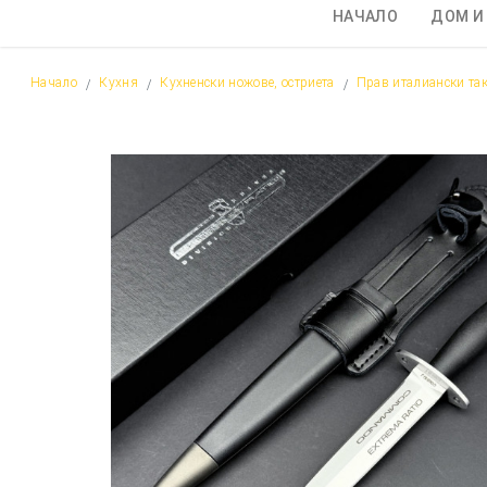
НАЧАЛО
ДОМ И
Начало
Кухня
Кухненски ножове, остриета
Прав италиански та