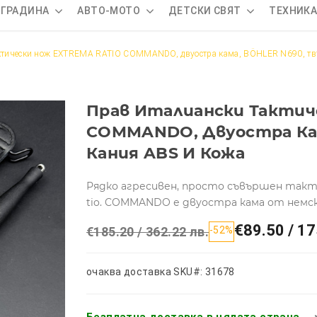
 ГРАДИНА
АВТО-МОТО
ДЕТСКИ СВЯТ
ТЕХНИК
ктически нoж EXTREMA RATIO COMMANDO, двуостра кама, BÖHLER N690, тв
Прав Италиански Тактич
COMMANDO, Двуостра Кам
Кания ABS И Кожа
Рядко агресивен, просто съвършен такти
tio. COMMANDO е двуостра кама от немс
€89.50 / 17
€185.20 / 362.22 лв.
-52%
очаква доставка
SKU#: 31678
Безплатна доставка в цялата страна