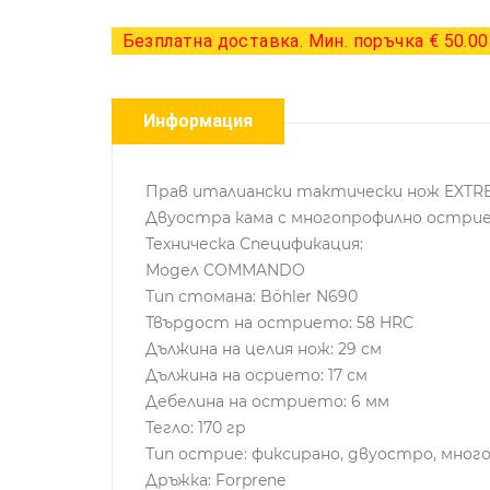
Безплатна доставка. Мин. поръчка € 50.00 
Информация
Прав италиански тактически нoж EXT
Двуостра кама с многопрофилно остри
Техническа Спецификация:
Модел COMMANDO
Тип стомана: Böhler N690
Твърдост на острието: 58 HRC
Дължина на целия нож: 29 см
Дължина на осрието: 17 см
Дебелина на острието: 6 мм
Тегло: 170 гр
Тип острие: фиксирано, двуостро, мног
Дръжка: Forprene