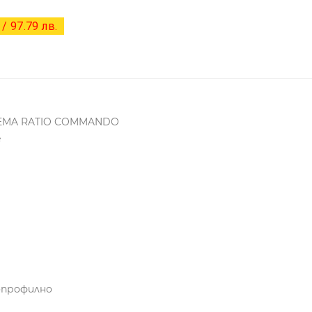
/ 97.79 лв.
REMA RATIO COMMANDO
е
опрофилно