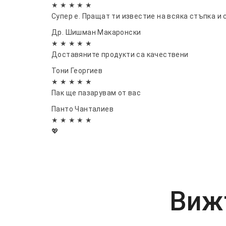
★ ★ ★ ★ ★
Супер е. Пращат ти известие на всяка стъпка и 
Др. Шишман Макаронски
★ ★ ★ ★ ★
Доставяните продукти са качествени
Тони Георгиев
★ ★ ★ ★ ★
Пак ще пазарувам от вас
Панто Чанталиев
★ ★ ★ ★ ★
💖
Вижт