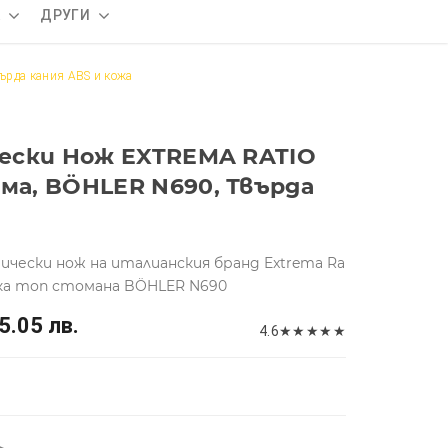
А
ДРУГИ
ърда кания ABS и кожа
ески Нoж EXTREMA RATIO
а, BÖHLER N690, Твърда
чески нож на италианския бранд Extrema Ra
ка топ стомана BÖHLER N690
5.05 лв.
4.6
★
★
★
★
★