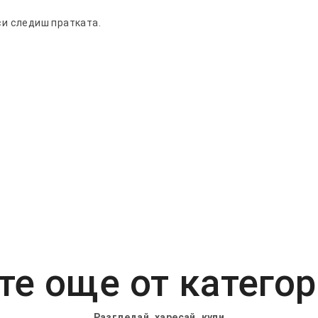
си следиш пратката.
е още от катего
Разгледай, харесай, купи