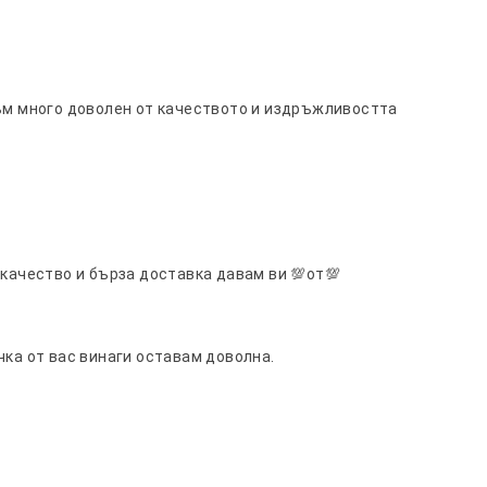
съм много доволен от качеството и издръжливостта
 качество и бърза доставка давам ви 💯от💯
чка от вас винаги оставам доволна.