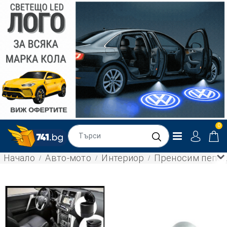
0
Начало
Авто-мото
Интериор
Преносим пепел