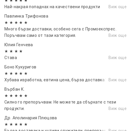
★ ★ ★ ★ ★
Най-накрая попаднах на качествени продукти
Виж още
Павлинка Трифонова
★ ★ ★ ★ ★
Много бързи доставки, особено сега с Промоекспрес.
Поръчвам само от тази категория.
Виж още
Юлия Генчева
★ ★ ★ ★
Става
Виж още
Боно Кукуригов
★ ★ ★ ★ ★
Хубава изработка, евтина цена, бърза доставка.”
Виж още
Върбан К.
★ ★ ★ ★ ★
Силно го препоръчвам. Не можете да сбъркате с тези
продукти.
Виж още
Др. Аполинария Плюцова
★ ★ ★ ★ ★
Бърза доставака и учтиви служители, препоръчвам!
Виж още