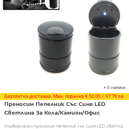
+ 0 снимки
Безплатна доставка. Мин. поръчка € 50.00 / 97.79 лв.
Преносим Пепелник Със Синя LED
Светлина За Кола/камион/офис
Универсален преносим пепелник със синя LED светли