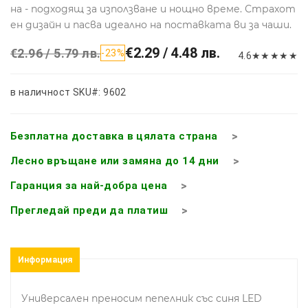
на - подходящ за използване и нощно време. Страхот
ен дизайн и пасва идеално на поставката ви за чаши.
€2.29 / 4.48 лв.
€2.96 / 5.79 лв.
-23%
4.6
★
★
★
★
★
в наличност
SKU#: 9602
Безплатна доставка в цялата страна
Лесно връщане или замяна до 14 дни
Гаранция за най-добра цена
Прегледай преди да платиш
Информация
Универсален преносим пепелник със синя LED