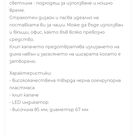
светлина - подходящ за използване и нощно
време.
Страхотен дизайн и пасва идеално на
поставката ви за чаши. Може да бъде използван
и вкъщи, офис, както във всяко превозно
средство.
Клип капачето предотвратява излизането на
дима навън и загасянето на цигарата когато е
затворено.
Характеристики:
- висококачествена твърда черна огенрупорна
пластмаса
- клип капаче
- LED индикатор
- височина 85 мм, диаметър 67 мм