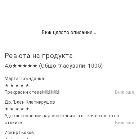
Ревюта на продукта
4,6★★★★★ (Общо гласували: 1005)
Марта Пръндачка
★ ★ ★ ★ ★
Прекрасни стеее🙌🙌🙌🙌
Виж още
Др. Ълен Клатикрушев
★ ★ ★ ★ ★
Удовлетворение над очакванията от качеството на
стоките.
Виж още
Искър Гьоков