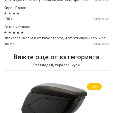
Кирил Попов
★ ★ ★ ★
100⭐
Виж още
Кети Николова
★ ★ ★ ★ ★
Впечатлена съм и от качеството, и от отношението, и от
цените.
Виж още
Вижте още от категорията
Разгледай, харесай, купи
-23%