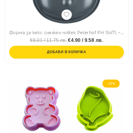
Форма за кекс снежен човек Peterhof PH 15471, ~19х28 см, Незалепващо покритие, Сив
€6.01 / 11.75 лв.
€4.90 / 9.58 лв.
ДОБАВИ В КОЛИЧКА
-18%