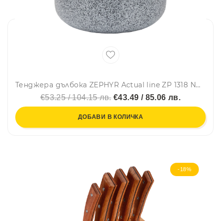
Тенджера дълбока ZEPHYR Actual line ZP 1318 NM26D, 26 см, 7 литра, Мраморно-керамично покритие, Сив/червен
€53.25 / 104.15 лв.
€43.49 / 85.06 лв.
ДОБАВИ В КОЛИЧКА
-18%