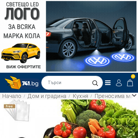
0
Начало
Дом и градина
Кухня
Преносима машин