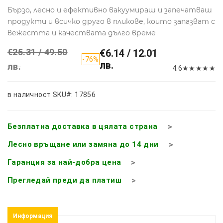
Бързо, лесно и ефективно вакуумираш и запечатваш
продукти и всичко друго в пликове, които запазват с
вежестта и качествата дълго време
€25.31 / 49.50
€6.14 / 12.01
-76%
лв.
лв.
4.6
★
★
★
★
★
в наличност
SKU#: 17856
Безплатна доставка в цялата страна
Лесно връщане или замяна до 14 дни
Гаранция за най-добра цена
Прегледай преди да платиш
Информация