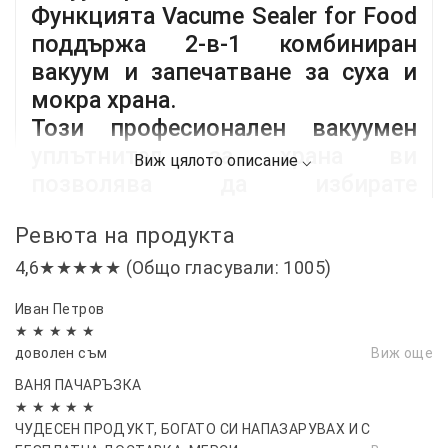
Функцията Vacume Sealer for Food
поддържа 2-в-1 комбиниран
вакуум и запечатване за суха и
мокра храна.
Този професионален вакуумен
уплътнител за храна ви
позволява да избирате
интензивността на
Ревюта на продукта
вакуумирането и опциите за
работа както със сухи, така и с
4,6★★★★★ (Общо гласували: 1005)
мокри храни.
Иван Петров
Може също да опакова важни
★ ★ ★ ★ ★
документи, бижута или други
доволен съм
Виж още
предмети.
ВАНЯ ПАЧАРЪЗКА
Компактни размери и магнит за
★ ★ ★ ★ ★
ЧУДЕСЕН ПРОДУКТ, БОГАТО СИ НАПАЗАРУВАХ И С
лесно поставяне върху