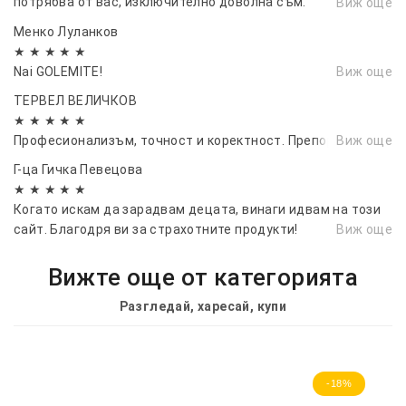
потрябва от вас, изключително доволна съм.
Виж още
Челюстите запечатват размер
Препоръчвам ви горещо.
Менко Луланков
до 28см (на гърлото на плика)
★ ★ ★ ★ ★
Видео - инструкция за употреба
:
Nai GOLEMITE!
Виж още
ТУК
ТЕРВЕЛ ВЕЛИЧКОВ
★ ★ ★ ★ ★
ВИЖ различни размери ппликове
Професионализъм, точност и коректност. Препоръчвам!👏
Виж още
за запечатване
👇🏻👇🏻
Г-ца Гичка Певецова
★ ★ ★ ★ ★
Когато искам да зарадвам децата, винаги идвам на този
сайт. Благодря ви за страхотните продукти!
Виж още
Вижте още от категорията
Разгледай, харесай, купи
-18%