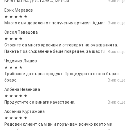
БЕЗПЛАТНА ДОСТАВКА, МЕРСИ
Виж още
домакинските уреди
Ерик Меравов
Създава вакуум и предпазва
★ ★ ★ ★ ★
продуктите от разваляне
Много съм доволен от получения артикул. Адмирации
Виж още
Запазва свежестта и аромата
Сисоя Певецова
Предпазва от влага и намокряне
★ ★ ★ ★
на ценни вещи
Стоките са много красиви и отговарят на очакванията.
Пакетът за съжаление беше повреден, за щастие стоките
Винаги прясна и свежа храна
Виж още
бяха пълни и без повреди.”
Помага за по-лесно съхранение в
Чудомир Лишев
★ ★ ★ ★
хладилника
Трябваше да върна продукт. Процедурата стана бързо,
Подходящ за лесно пакетиране и
браво.
Виж още
претопляне на храна
Албена Невенова
Лесна употреба
★ ★ ★ ★ ★
Възможност за удължаване
Продуктите са винаги качествени.
Виж още
времето на вакуумиране за по-
Аксениа Куртажова
голяма плътност
★ ★ ★ ★ ★
Редовен клиент съм ви и поръчвам всичко което ми
Безшумен при работа