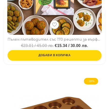
Пълен пътеводител със 170 рецепти за еърфрайър и фурна с горещ въздух - модела Z-1980-AO
€23.01 / 45.00 лв.
€15.34 / 30.00 лв.
ДОБАВИ В КОЛИЧКА
-18%