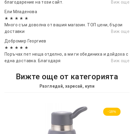
благодарение на този сайт.
Виж още
Ели Младенова
★ ★ ★ ★ ★
Много съм доволна от вашия магазин. ТОП цени, бързи
доставки
Виж още
Добромир Георгиев
★ ★ ★ ★ ★
Поръчах пет неща отделно, а ми ги обединиха и дойдоха с
една доставка. Благодаря
Виж още
Вижте още от категорията
Разгледай, харесай, купи
-18%