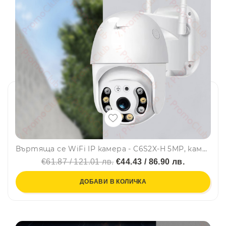
Въртяща се WiFi IP камера - C6S2X-H 5MP, камера за видеонаблюдение с фиксиран фокус, със слот SD карта, V380, SMARTHOME
€61.87 / 121.01 лв.
€44.43 / 86.90 лв.
ДОБАВИ В КОЛИЧКА