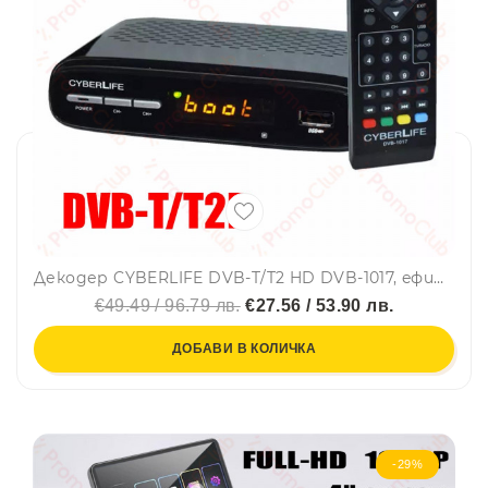
Декодер CYBERLIFE DVB-T/T2 HD DVB-1017, eфирен цифров приемник
€49.49 / 96.79 лв.
€27.56 / 53.90 лв.
ДОБАВИ В КОЛИЧКА
-29%