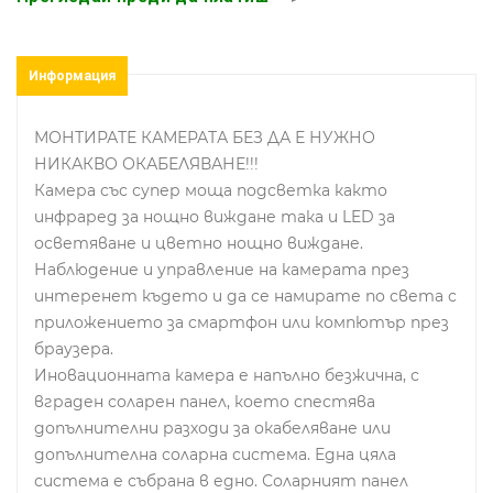
Информация
МОНТИРАТЕ КАМЕРАТА БЕЗ ДА Е НУЖНО
НИКАКВО ОКАБЕЛЯВАНЕ!!!
Камера със супер моща подсветка както
инфраред за нощно виждане така и LED за
осветяване и цветно нощно виждане.
Наблюдение и управление на камерата през
интеренет където и да се намирате по света с
приложението за смартфон или компютър през
браузера.
Иновационната камера е напълно безжична, с
вграден соларен панел, което спестява
допълнителни разходи за окабеляване или
допълнителна соларна система. Една цяла
система е събрана в едно. Соларният панел