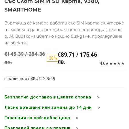
Със Слот SIM И SD Карта, V380,
SMARTHOME
Въртяща се камера работи със SIM карта с интерне
т, мобилни данни от мобилните оператори (Телено
р, А1, Виваком) цветно нощно виждане, проследяване
на обекти.
€145.39 / 284.36
€89.71 / 175.46
-38%
лв.
лв.
4.6
★
★
★
★
★
в наличност
SKU#: 27569
Безплатна доставка в цялата страна
Лесно връщане или замяна до 14 дни
Гаранция за най-добра цена
Прегледай преди да платиш