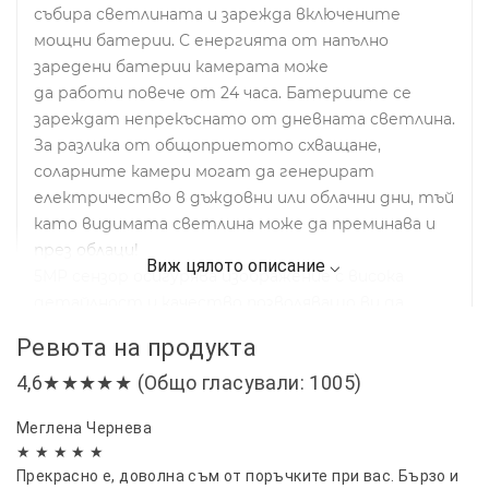
събира светлината и зарежда включените
мощни батерии. С енергията от напълно
заредени батерии камерата може
да работи повече от 24 часа. Батериите се
зареждат непрекъснато от дневната светлина.
За разлика от общоприетото схващане,
соларните камери могат да генерират
електричество в дъждовни или облачни дни, тъй
като видимата светлина може да преминава и
през облаци!
5MP сензор осигурява изображение с висока
детайлност и качество позволяващо ви да
виждате ясно и най-малките детайли от
Ревюта на продукта
наблюдавано помещение. Резолюция е FULL-HD
4,6★★★★★ (Общо гласували: 1005)
1080P за разлика от от повечето предлагани
камери доста по ниско качество на
Меглена Чернева
изображението HD 720P.
★ ★ ★ ★ ★
Камерата има функция за нощно виждане, която
Прекрасно е, доволна съм от поръчките при вас. Бързо и
използва съвременна инфрачервена LED