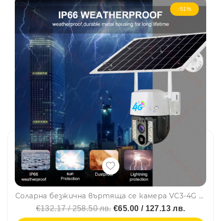
-51%
Соларна безжична въртяща се камера VC3-4G 5MP, камера за видеонаблюдение с фиксиран фокус, със слот SIM и SD карта, V380, SMARTHOME
€132.17 / 258.50 лв.
€65.00 / 127.13 лв.