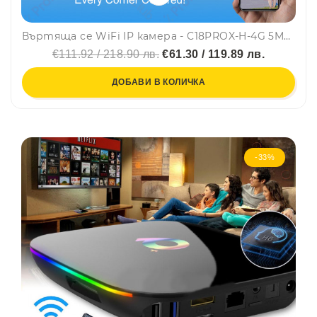
Въртяща се WiFi IP камера - C18PROX-H-4G 5MP, камера за видеонаблюдение с фиксиран фокус, със слот SIM и SD карта, V380, SMARTHOME
€111.92 / 218.90 лв.
€61.30 / 119.89 лв.
ДОБАВИ В КОЛИЧКА
-33%