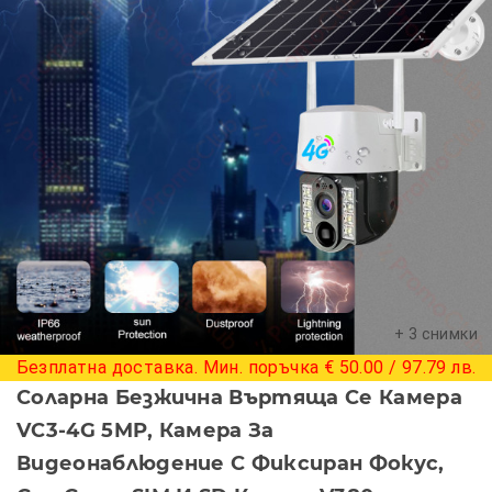
+ 3 снимки
Безплатна доставка. Мин. поръчка € 50.00 / 97.79 лв.
Соларна Безжична Въртяща Се Камера
VC3-4G 5MP, Камера За
Видеонаблюдение С Фиксиран Фокус,