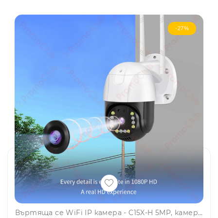
-27%
Въртяща се WiFi IP камера - C15X-H 5MP, камера за видеонаблюдение с фиксиран фокус, със слот SD карта, V380, SMARTHOME