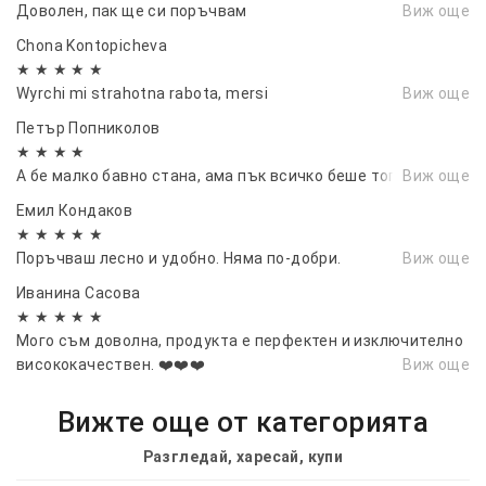
-След като инсталирате приложението е
Доволен, пак ще си поръчвам
Виж още
необходимо да се регистрирате.
Chona Kontopicheva
- Натиснете "+" иконата и след това "Add device
★ ★ ★ ★ ★
ID" и сканирайте QR кода на КАМЕРАТА.
Wyrchi mi strahotna rabota, mersi
Виж още
Комплект:
Петър Попниколов
Крепежни елементи
★ ★ ★ ★
Стойка
А бе малко бавно стана, ама пък всичко беше топ.
Виж още
Соларен панел
Емил Кондаков
Камера с антени
★ ★ ★ ★ ★
USB кабел за свързване към ел. мрежата
Поръчваш лесно и удобно. Няма по-добри.
Виж още
Упътване на английски
Иванина Сасовa
★ ★ ★ ★ ★
Мого съм доволна, продукта е перфектен и изключително
висококачествен. ❤️❤️❤️
Виж още
Вижте още от категорията
Разгледай, харесай, купи