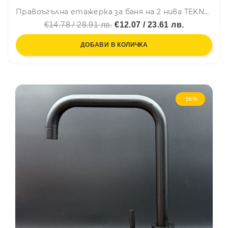
Правоъгълна етажерка за баня на 2 нива TEKNO TEL BK 078, 30х12х34 см, Декорация, Закрепване с дюбел, Бял
€14.78 / 28.91 лв.
€12.07 / 23.61 лв.
ДОБАВИ В КОЛИЧКА
-56%