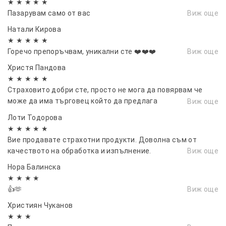
★ ★ ★ ★ ★
Пазарувам само от вас
Виж още
Натали Кирова
★ ★ ★ ★ ★
Горечо препоръчвам, уникални сте ❤️❤️❤️
Виж още
Христя Пандова
★ ★ ★ ★ ★
Страховито добри сте, просто не мога да повярвам че
може да има търговец който да предлага
Виж още
висококачествена стока на разумни цени, вярвам че ще
Лоти Тодорова
постигнете много и ще зарадвате хиляди хора 💞💞💞
★ ★ ★ ★ ★
Вие продавате страхотни продукти. Доволна съм от
качеството на обработка и изпълнение.
Виж още
Нора Балинска
★ ★ ★ ★
👍🫶
Виж още
Християн Чуканов
★ ★ ★