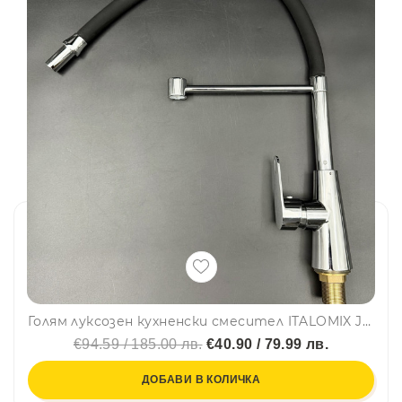
Голям луксозен кухненски смесител ITALOMIX JL-01 с гъвкава аераторна глава и стойка, ХРОМ
€94.59 / 185.00 лв.
€40.90 / 79.99 лв.
ДОБАВИ В КОЛИЧКА