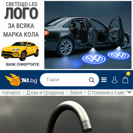
0
Начало
Дом и градина
Баня
Стоманен смесите