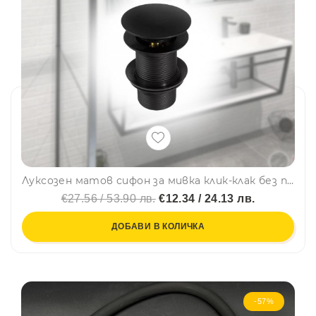
Луксозен матов сифон за мивка клик-клак без преливник - черен
€27.56 / 53.90 лв.
€12.34 / 24.13 лв.
ДОБАВИ В КОЛИЧКА
-57%