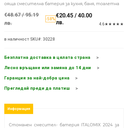
ояща смесителна батерия за кухня, баня, тоалетна
€48.67 / 95.19
€20.45 / 40.00
-58%
лв.
лв.
4.6
★
★
★
★
★
в наличност
SKU#: 30228
Безплатна доставка в цялата страна
Лесно връщане или замяна до 14 дни
Гаранция за най-добра цена
Прегледай преди да платиш
Информация
Стоманен смесител- батерия ITALOMIX 2024 за