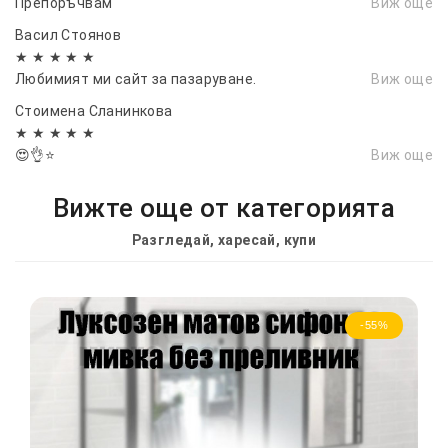
Препоръчвам
Виж още
Васил Стоянов
★ ★ ★ ★ ★
Любимият ми сайт за пазаруване.
Виж още
Стоимена Сланинкова
★ ★ ★ ★ ★
😍👌⭐
Виж още
Вижте още от категорията
Разгледай, харесай, купи
-55%