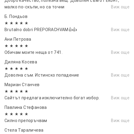
Добро качество, полезна вещ. Доволен съм от Еконт,
малко по-скъпи, но са точни
Виж още
Б. Пондьов
★ ★ ★ ★ ★
Brutalno dobri PREPORACHVAM👍👍
Виж още
Ани Петрова
★ ★ ★ ★ ★
Обичам моите неща от 741.
Виж още
Диляна Косева
★ ★ ★ ★ ★
Доволна съм. Истинско попадение
Виж още
Мариан Станчев
★ ★ ★ ★ ★
Сайтът предлага изключително богат избор.
Виж още
Павлина Стефанова
★ ★ ★ ★ ★
Силно препоръчвам
Виж още
Стела Тараличева