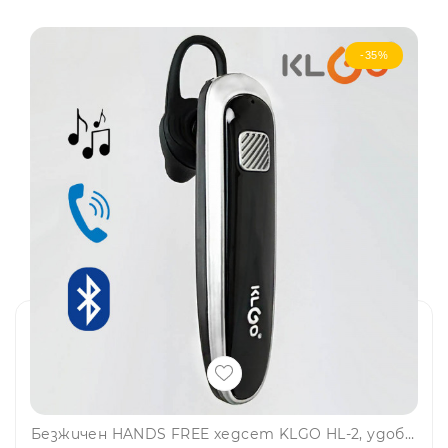
-35%
Безжичен HANDS FREE хедсет KLGO HL-2, удобно и комфортно, разговорите са като на живо