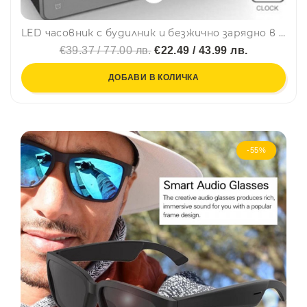
LED часовник с будилник и безжично зарядно в едно W258- термометър, будилник, черен
€39.37 / 77.00 лв.
€22.49 / 43.99 лв.
ДОБАВИ В КОЛИЧКА
-55%