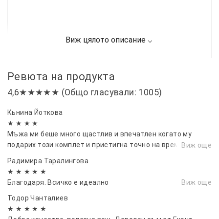
Ревюта на продукта
4,6★★★★★ (Общо гласували: 1005)
Кьнина Йоткова
★ ★ ★ ★
Мъжа ми беше много щастлив и впечатлен когато му
подарих този комплет и пристигна точно на време за
Виж още
рождения му ден. Благодаря ви!🙌
Радимира Таралингова
★ ★ ★ ★ ★
Благодаря. Всичко е идеално
Виж още
Тодор Чанталиев
★ ★ ★ ★ ★