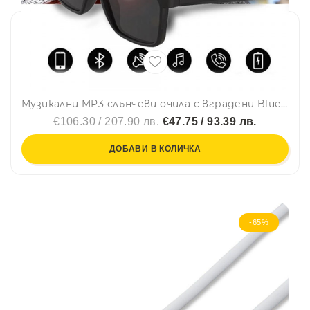
Музикални MP3 слънчеви очила с вградени Bluetooth слушалки за музика и разговори
€106.30 / 207.90 лв.
€47.75 / 93.39 лв.
ДОБАВИ В КОЛИЧКА
-65%