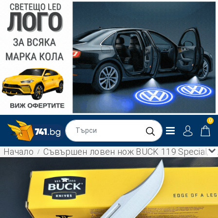
0
Начало
Съвършен ловен нож BUCK 119 Special, с