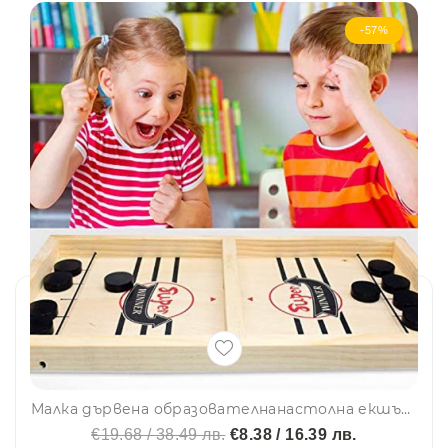
-57%
Малка дървена образователнанастолна екшън игра - хокей, забавна настолна игра CQ03, BF23
€19.68 / 38.49 лв.
€8.38 / 16.39 лв.