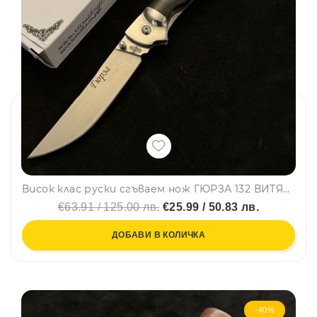
Висок клас руски сгъваем нож ГЮРЗА 132 ВИТЯЗь, калъф за колан
€63.91 / 125.00 лв.
€25.99 / 50.83 лв.
ДОБАВИ В КОЛИЧКА
-40%