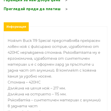
Прегледай преди да платиш
Информация
Ножът Buck 119 Special представлява прекрасен
ловен нож с фиксирано острие, изработено от
420HC неръждаема стомана. Ръкохватката му е
ергономична, изработена от синтетичен
материал и е с оформен гард за пръстите и
задна част от алуминий. В комплект с кожена
кания за удобно носене.
Стомана – 420НС
Дължина на целия нож – 217 мм.
Дължина на острието – 115 мм.
Ръкохватка – синтетичен материал с алуминий
в задната част