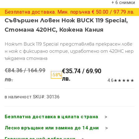
+ 6 снимки
Безплатна доставка. Мин. поръчка € 50.00 / 97.79 лв.
Съвършен Ловен Нож BUCK 119 Special,
Стомана 420HC, Кожена Кания
Ножът Buck 119 Special представлява прекрасен лове
н нож с фиксирано острие, изработено от 420HC нер
ъждаема стомана
€84.36 / 164.99
€35.74 / 69.90
-58%
лв.
лв.
4.6
★
★
★
★
★
в наличност
SKU#: 30136
Безплатна доставка в цялата страна
Лесно връщане или замяна до 14 дни
Гаранция за най-добра цена