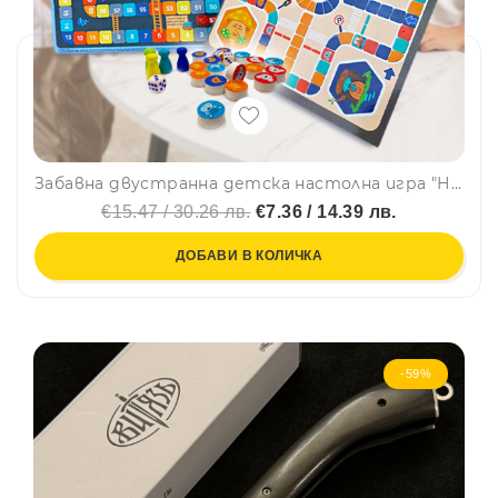
Забавна двустранна детска настолна игра "НЕ СЕ СЪРДИ ЧОВЕЧЕ" и "СТЪЛБИЧКИ" CQ09
€15.47 / 30.26 лв.
€7.36 / 14.39 лв.
ДОБАВИ В КОЛИЧКА
-59%