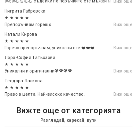
✌️✌️✌️💪💪💪💪 съдейки по поръчките сте мъжки момччета
Виж още
и момичета.
Нигрита Габровска
★ ★ ★ ★ ★
Препоръчвам горещо
Виж още
Натали Кирова
★ ★ ★ ★ ★
Горечо препоръчвам, уникални сте ❤️❤️❤️
Виж още
Лора-София Татьозова
★ ★ ★ ★ ★
Уникални и оригинални💖💖💖💖
Виж още
Теодора Лалкова
★ ★ ★ ★ ★
Право в целта. Най-високо качество.
Виж още
Вижте още от категорията
Разгледай, харесай, купи