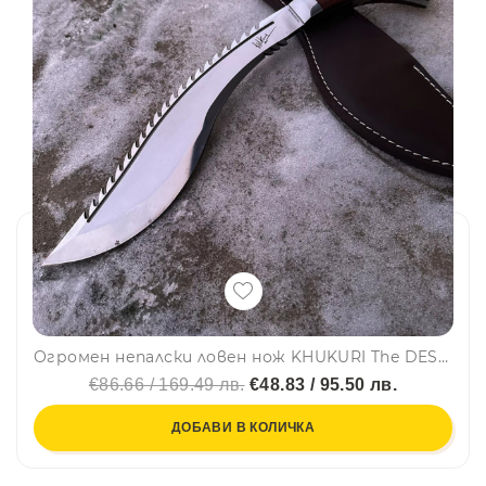
Огромен непалски ловен нож KHUKURI The DESTRPYER, стомана 420 фултанг, тегло 879 гр., кожена кания
€86.66 / 169.49 лв.
€48.83 / 95.50 лв.
ДОБАВИ В КОЛИЧКА