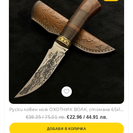
Руски ловен нож ОХОТНИК ВОЛК, стомана 65х13, кожена кания, дръжка орех и венге
€38.35 / 75.01 лв.
€22.96 / 44.91 лв.
ДОБАВИ В КОЛИЧКА