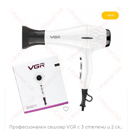
-44%
Професионален сешоар VGR с 3 степени и 2 скорости, професионална салонна серия, V-413