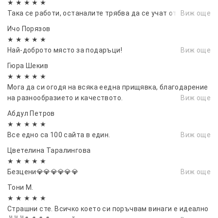
★ ★ ★ ★ ★
Така се работи, останалите трябва да се учат от вас.
Виж още
Ичо Порязов
★ ★ ★ ★ ★
Най-доброто място за подаръци!
Виж още
Гюра Шекив
★ ★ ★ ★ ★
Мога да си огодя на всяка еедна прищявка, благодарение
на разнообразието и качеството.
Виж още
Абдул Петров
★ ★ ★ ★ ★
Все едно са 100 сайта в един.
Виж още
Цветелина Таралингова
★ ★ ★ ★ ★
Безцени💎💎💎💎💎💎
Виж още
Тони М.
★ ★ ★ ★ ★
Страшни сте. Всичко което си поръчвам винаги е идеално