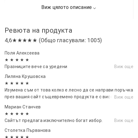
Ревюта на продукта
4,6★★★★★ (Общо гласували: 1005)
Поля Алексеева
★ ★ ★ ★ ★
Празниците вече са уредени
Виж още
Лиляна Крушовска
★ ★ ★ ★ ★
Изумена съм от това колко е лесно да се направи поръчка
през вашия сайт същевремено продукта е с високо
Виж още
качество и го получих за 2 дни.👏👏👏
Мариан Станчев
★ ★ ★ ★ ★
Сайтът предлага изключително богат избор.
Виж още
Столетка Първанова
★ ★ ★ ★ ★