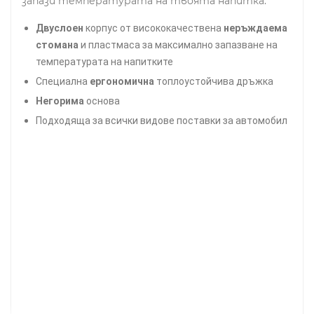
запази температурата на твоята напитка.
Двуслоен
корпус от висококачествена
неръждаема
стомана
и пластмаса за максимално запазване на
температурата на напитките
Специална
ергономична
топлоустойчива дръжка
Негорима
основа
Подходяща за всички видове поставки за автомобил