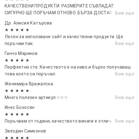
КАЧЕСТВЕНИ ПРОДУКТИ. РАЗМЕРИТЕ СЪВПАДАТ.
СИГУРНО ЩЕ ПОРЪЧАМ ОТНОВО. БЪРЗА ДОСТАВКА. ВИЕ
Виж още
СТЕ ПОСТОЯННО ИНФОРМИРАН ЗА МЕСТОПОЛОЖЕНИЕТО
Др. Алисия Катърова
НА ПАКЕТА.
★ ★ ★ ★ ★
Лесен за използване сайт и качествени продукти. Ще
поръчам пак.
Виж още
Ганчо Маринов
★ ★ ★ ★ ★
Перфектни сте. Качеството е на ниво и бързо получаваш
това което си поръчал.
Виж още
Женимира Вражалска
★ ★ ★ ★ ★
Много полезен артикул ✨✨✨
Виж още
Инес Бохосян
★ ★ ★ ★ ★
Поръчвам от години, качеството винаги е отлично.
Виж още
Звездин Симеонов
★ ★ ★ ★ ★