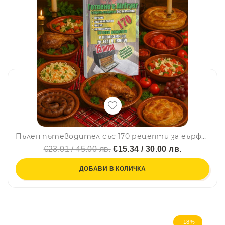
Пълен пътеводител със 170 рецепти за еърфрайър и фурна с горещ въздух - модела ZP-1441 с огромен обем от 25 литра
€23.01 / 45.00 лв.
€15.34 / 30.00 лв.
ДОБАВИ В КОЛИЧКА
-18%