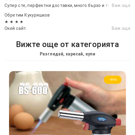
Супер сте, перфектни доставки, много бързо и точно
Виж още
Обретим Кукуряшков
★ ★ ★ ★
Окей сайт.
Виж още
Вижте още от категорията
Разгледай, харесай, купи
-44%