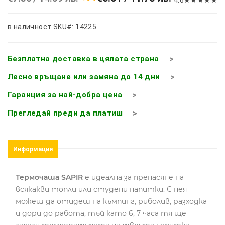
в наличност
SKU#: 14225
Безплатна доставка в цялата страна
Лесно връщане или замяна до 14 дни
Гаранция за най-добра цена
Прегледай преди да платиш
Информация
Термочаша SAPIR
е идеална за пренасяне на
всякакви топли или студени напитки. С нея
можеш да отидеш на къмпинг, риболив, разходка
и дори до работа, тъй като 6, 7 часа тя ще