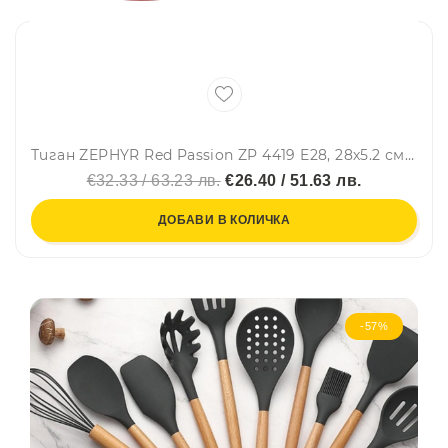
Тиган ZEPHYR Red Passion ZP 4419 E28, 28х5.2 см, Мраморно покритие, Червен
€32.33 / 63.23 лв.
€26.40 / 51.63 лв.
ДОБАВИ В КОЛИЧКА
-57%