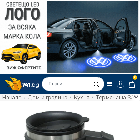
0
Начало
Дом и градина
Кухня
Термочаша SAPIR