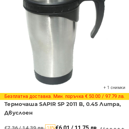
+ 1 снимки
Безплатна доставка. Мин. поръчка € 50.00 / 97.79 лв.
Термочаша SAPIR SP 2011 B, 0.45 Литра,
Двуслоен
€6.01 / 11.75 лв.
€7.36 / 14.39 лв.
-18%
4.6
★
★
★
★
★