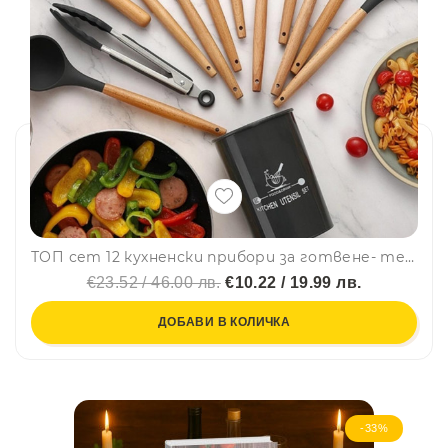
ТОП сет 12 кухненски прибори за готвене- термоустойчив силикон и дръжка от естествено дърво- СИВ
€23.52 / 46.00 лв.
€10.22 / 19.99 лв.
ДОБАВИ В КОЛИЧКА
-33%