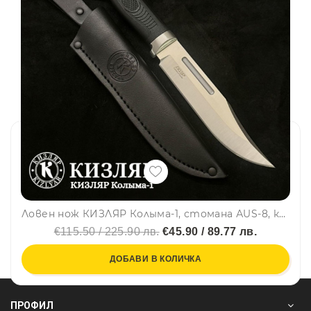
Ловен нож КИЗЛЯР Колыма-1, стомана АUS-8, кожена кания, Kizlyar e подходящ за туризъм и работа
€115.50 / 225.90 лв.
€45.90 / 89.77 лв.
ДОБАВИ В КОЛИЧКА
ПРОФИЛ