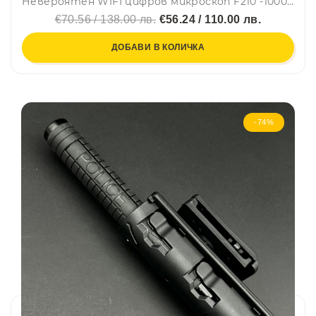
Невероятен WIFI цифров микроскоп F210 -1000X цифрово увеличение 1080P, 8LEDs Микроскопска камера, Електронна лупа със стойка
€70.56 / 138.00 лв.
€56.24 / 110.00 лв.
ДОБАВИ В КОЛИЧКА
-74%