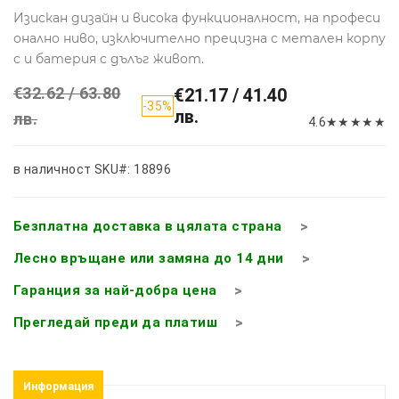
Изискан дизайн и висока функционалност, на професи
онално ниво, изключително прецизна с метален корпу
с и батерия с дълъг живот.
€32.62 / 63.80
€21.17 / 41.40
-35%
лв.
лв.
4.6
★
★
★
★
★
в наличност
SKU#: 18896
Безплатна доставка в цялата страна
Лесно връщане или замяна до 14 дни
Гаранция за най-добра цена
Прегледай преди да платиш
Информация