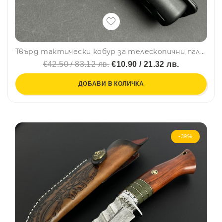
Твърд тактически кобур за телескопични палки, за колан, въртящ се
€42.50 / 83.12 лв.
€10.90 / 21.32 лв.
ДОБАВИ В КОЛИЧКА
-39%