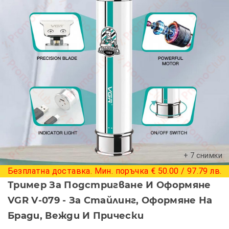
+ 7 снимки
Безплатна доставка. Мин. поръчка € 50.00 / 97.79 лв.
Тример За Подстригване И Оформяне
VGR V-079 - За Стайлинг, Оформяне На
Бради, Вежди И Прически