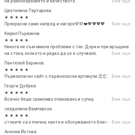
на разнообразието и качеството.
Виж още
Цветелина Тартарова
★ ★ ★ ★ ★
Прекрасни само напред и нагоре💯💯❤️💖💖💖💖
Виж още
Кирил Първанов
★ ★ ★ ★ ★
Никога не съм имала проблеми с тях. Дори и при връщане
на стока, колкото и рядко да се е случвало.
Виж още
Пантелей Беринов
★ ★ ★ ★ ★
Първокласен сайт с първокласни артикули.👏👏👏
Виж още
Георги Добрев
★ ★ ★ ★ ★
Всичко беше грижливо опаковано и супер.
Виж още
севделина Вампирска
★ ★ ★ ★ ★
стоките са отлични, както и обслужването благодаря❤
Виж още
Анелия Йотова