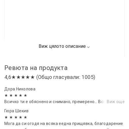
Ревюта на продукта
4,6★★★★★ (Общо гласували: 1005)
Дора Николова
★ ★ ★ ★ ★
Всичко ти е обяснено и снимано, премерено… Всичко е 6.
Виж още
Гюра Шекив
★ ★ ★ ★ ★
Мога да си огодя на всяка еедна прищявка, благодарение