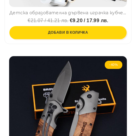
Детска образователна дървена играчка кубче с активности МОНТЕСОРИ YJH04 🟩, BF23
€21.07 / 41.21 лв.
€9.20 / 17.99 лв.
ДОБАВИ В КОЛИЧКА
-40%