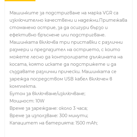
Машинките за подстригване на марка VGR са
изключително качествени и надежни.Притежава
стоманено острие, за да осигури бързо и
ефективно бръснене или подстригване.
Машинката включва три приставки с различни
размери и предпазител на острието, с които
можете лесно да контролирате дължината на
косата, която искате да подстрижете и да
създавате различни прически. Машинката се
зарежда посредством USB кабел включен в
комплекта.
Бутон за включване/изключване;
Мощност: 10W
Време за зареждане: около 3 часа;
Време за използване: 300 минути;
Капацитет на батерията: 1500 mAh;