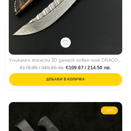
Уникален японски 3D дамаск ловен нож DRAGON JAP DAMASK, G10 69 слоя, ръчно шита и гравирана кания от телешки бланк
€178.85 / 349.80 лв.
€109.67 / 214.50 лв.
ДОБАВИ В КОЛИЧКА
-60%