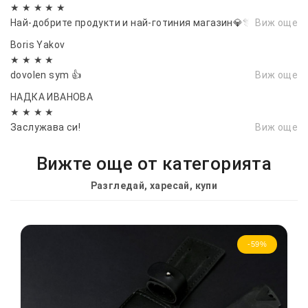
★ ★ ★ ★ ★
Най-добрите продукти и най-готиния магазин💎🎊👌👌
Виж още
Boris Yakov
★ ★ ★ ★
dovolen sym 👍
Виж още
НАДКА ИВАНОВА
★ ★ ★ ★
Заслужава си!
Виж още
Вижте още от категорията
Разгледай, харесай, купи
-59%