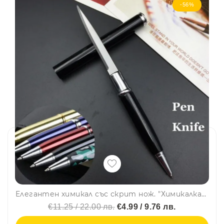
-56%
Елегантен химикал със скрит нож. "Химикалка" за шпиони и дискретни защитници
€11.25 / 22.00 лв.
€4.99 / 9.76 лв.