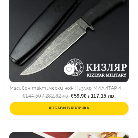
Масивен тактически нож Кизляр МИЛИТАРИ BLACK, стомана AUS-8, твърда кожена кания, KIZLYAR MILITARY
€144.50 / 282.62 лв.
€59.90 / 117.15 лв.
ДОБАВИ В КОЛИЧКА