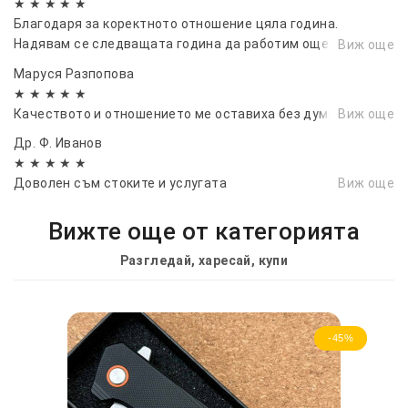
★ ★ ★ ★ ★
Благодаря за коректното отношение цяла година.
Надявам се следващата година да работим още повече
Виж още
заедно....
Маруся Разпопова
★ ★ ★ ★ ★
Качеството и отношението ме оставиха без думи.
Виж още
Др. Ф. Иванов
★ ★ ★ ★ ★
Доволен съм стоките и услугата
Виж още
Вижте още от категорията
Разгледай, харесай, купи
-45%