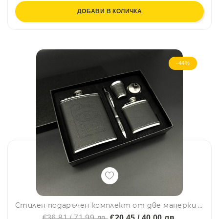
ДОБАВИ В КОЛИЧКА
-44%
Стилен подаръчен комплект от две манерки с фуния, чашка и химикалка Jack Daniels Old No.7 Brand – 2018-4
€36.81 / 71.99 лв.
€20.45 / 40.00 лв.