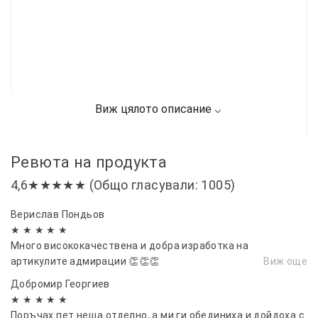
Ревюта на продукта
4,6★★★★★ (Общо гласували: 1005)
Верислав Пондьов
★ ★ ★ ★ ★
Много висококачествена и добра изработка на
артикулите адмирации 👏👏👏
Виж още
Добромир Георгиев
★ ★ ★ ★ ★
Поръчах пет неща отделно, а ми ги обединиха и дойдоха с