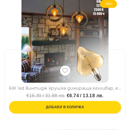
-59%
6W led винтидж крушка димираща кехлибар, енергоспестяваща, сърце, BF22
€16.30 / 31.88 лв.
€6.74 / 13.18 лв.
ДОБАВИ В КОЛИЧКА