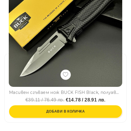
Масивен сгъваем нож BUCK FISH Black, полуавтоматичен, стомана 7Cr, дръжка G10, BUCK BOX
€39.11 / 76.49 лв.
€14.78 / 28.91 лв.
ДОБАВИ В КОЛИЧКА