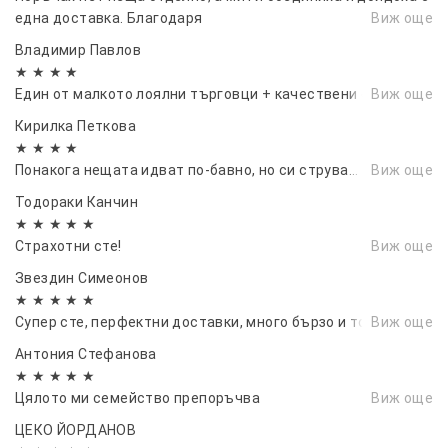
една доставка. Благодаря
Виж още
Владимир Павлов
★ ★ ★ ★
Един от малкото лоялни търговци + качествени стоки.
Виж още
Кирилка Петкова
★ ★ ★ ★
Понакога нещата идват по-бавно, но си струва...
Виж още
Тодораки Канчин
★ ★ ★ ★ ★
Страхотни сте!
Виж още
Звездин Симеонов
★ ★ ★ ★ ★
Супер сте, перфектни доставки, много бързо и точно
Виж още
Антония Стефанова
★ ★ ★ ★ ★
Цялото ми семейство препоръчва
Виж още
ЦЕКО ЙОРДАНОВ