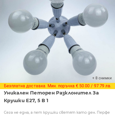
+ 8 снимки
Безплатна доставка. Мин. поръчка € 50.00 / 97.79 лв.
Уникален Петорен Разклонител За
Крушки Е27, 5 В 1
Сега не една, а пет крушки светят като ден. Перфе