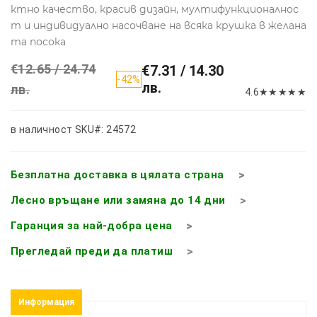
ктно качество, красив дизайн, мултифункционалнос
т и индивидуално насочване на всяка крушка в желана
та посока
€12.65 / 24.74
€7.31 / 14.30
-42%
лв.
лв.
4.6
★
★
★
★
★
в наличност
SKU#: 24572
Безплатна доставка в цялата страна
Лесно връщане или замяна до 14 дни
Гаранция за най-добра цена
Прегледай преди да платиш
Информация