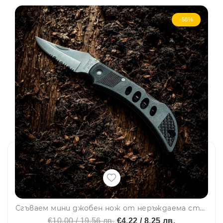
-58%
Сгъваем мини джобен нож от неръждаема стомана – комбинирано острие с назъбен ръб, здрава ергономична дръжка и щипка за джоб
€10.00 / 19.56 лв.
€4.22 / 8.25 лв.