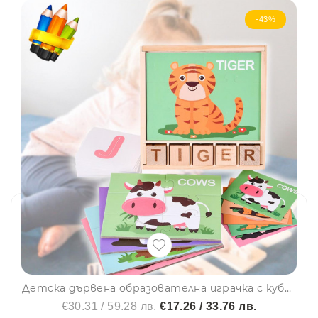
-43%
Детска дървена образователна играчка с кубчета, пъзел и два модела карти SWF10
€30.31 / 59.28 лв.
€17.26 / 33.76 лв.