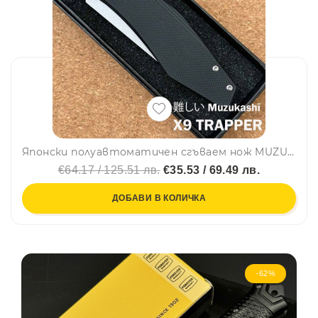
Японски полуавтоматичен сгъваем нож MUZUKASHI X9 TRAPPER, стомана D2, линейно заключване, кутия
€64.17 / 125.51 лв.
€35.53 / 69.49 лв.
ДОБАВИ В КОЛИЧКА
-62%