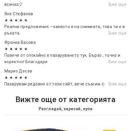
всичко🎈
Виж още
Яне Стефанов
★ ★ ★ ★ ★
Реални предложения – каквото е на снимката, това ти е в
ръката.
Виж още
Фронка Васовa
★ ★ ★ ★ ★
Повече от спокойно е пазаруването тук. Бързо , точно и
коректно! Благодаря
Виж още
Марио Десев
★ ★ ★ ★ ★
Пазарувам редовно от този сайт, вече съм им фен.
Виж още
Вижте още от категорията
Разгледай, харесай, купи