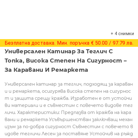
+ 4 снимки
Безплатна доставка. Мин. поръчка € 50.00 / 97.79 лв.
Универсален Катинар За Теглич С
Топка, Висока Степен На Сигурност –
За Каравани И Ремаркета
Универсален катинар за теглич, подходящ за караван
и и ремаркета, осигурява висока степен на сигурнос
т и защита срещу кражба. Изработен е от устойчи
ви материали и е съвместим с повечето видове тег
личи. Характеристики: Предпазва от кражба на кара
вани и ремаркета Усъвършенстван заключващ механ
изъм за по-добра сигурност Съвместим с повечето в
идове тегличи Лесен за поставяне Устойчив на ръжд