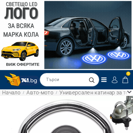
0
Начало
Авто-мото
Универсален катинар за тегл