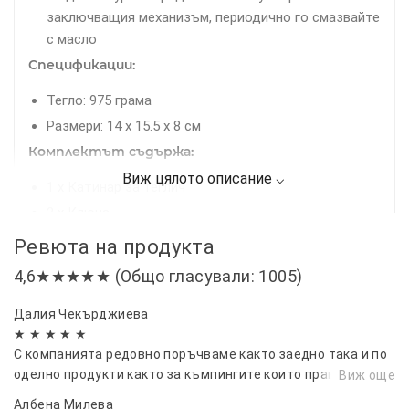
заключващия механизъм, периодично го смазвайте
с масло
Спецификации:
Тегло: 975 грама
Размери: 14 x 15.5 x 8 см
Комплектът съдържа:
1 x Катинар за теглич
2 x Ключа
Ревюта на продукта
4,6★★★★★ (Общо гласували: 1005)
Далия Чекърджиева
★ ★ ★ ★ ★
С компанията редовно поръчваме както заедно така и по
оделно продукти както за къмпингите които правим така
Виж още
и за домаинствата си, всички сме супер доволни
Албена Милева