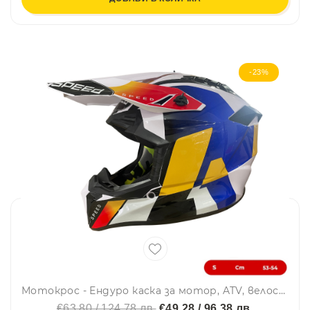
-23%
Мотокрос - Ендуро каска за мотор, ATV, велосипед – размер S (53–54 см) бяла с жълто/син дизайн
€63.80 / 124.78 лв.
€49.28 / 96.38 лв.