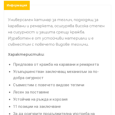
Информация
Универсален катинар за теглич, подходящ за
каравани и ремаркета, осигурява висока степен
на сигурност и защита срещу кражба.
Изработен е от устойчиви материали и е
съвместим с повечето видове тегличи.
Характеристики:
Предпазва от кражба на каравани и ремаркета
Усъвършенстван заключващ механизъм за по-
добра сигурност
Съвместим с повечето видове тегличи
Лесен за поставяне
Устойчив на ръжда и корозия
11 позиции на заключване
За да осигурите продължителна употреба на