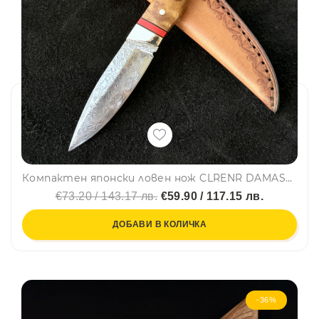
Компактен японски ловен нож CLRENR DAMASKUS, фултанг дамаска стомана VG10 69 слоя, дръжка орех и месинг, кожена кания
€73.20 / 143.17 лв.
€59.90 / 117.15 лв.
ДОБАВИ В КОЛИЧКА
-36%