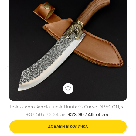
Тежък готварски нож Hunter’s Curve DRAGON, за разфасоване, стомана 5Cr13Mov, дръжка розово дърво и месингов DRAGON гард
€37.50 / 73.34 лв.
€23.90 / 46.74 лв.
ДОБАВИ В КОЛИЧКА