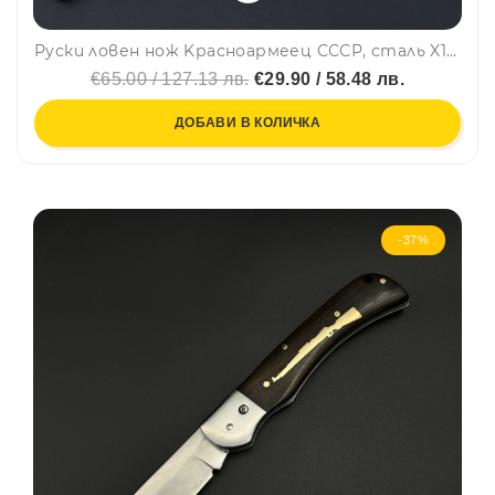
Руски ловен нож Kрасноармеец СССР, сталь X12МФ, ручбная работа, ковка, кожена кания, шита
€65.00 / 127.13 лв.
€29.90 / 58.48 лв.
ДОБАВИ В КОЛИЧКА
-37%