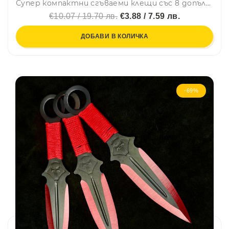
Супер компактни сгъваеми клещи със 8 допълнителни инструмента
€10.07 / 19.70 лв.
€3.88 / 7.59 лв.
ДОБАВИ В КОЛИЧКА
-69%