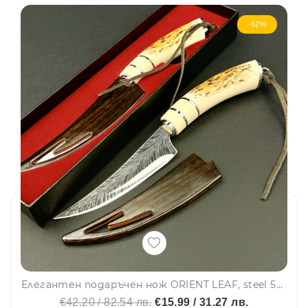
-62%
Елегантен подаръчен нож ORIENT LEAF, steel 5Cr13Mov, твърда кания и красива подаръчна кутия.
€42.20 / 82.54 лв.
€15.99 / 31.27 лв.