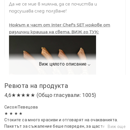
Да не се мие в миялна, да се почиства и
подсушава след ползване!
Ножът е част от Inter Chef's SET ножове от
различни краища на света. ВИЖ го ТУК:
Ревюта на продукта
4,6★★★★★ (Общо гласували: 1005)
Сисоя Певецова
★ ★ ★ ★
Стоките са много красиви и отговарят на очакванията.
Пакетът за съжаление беше повреден, за щастие стоките
Виж още