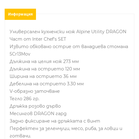
Информация
Универсален кухненски нож Alpine Utility DRAGON
Част от Inter Chef's SET
Извито обковано острие от ванадиева стомана
5Cr13Mov
Дължина на целия нож 273 мм
Дължина на острието 120 мм
Ширина на острието 36 мм
Дебелина на острието 3.30 мм
V-образно заточване
Тегло 286 гр.
Дръжка розово дърво
Месингов DRAGON гард
Задно фиксиране на дръжката с винт
Перфектен за зеленчуци, месо, риба, за ловци и
готвачи.