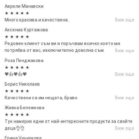
бяха пълни и без повреди.”
Аврели Манавски
★ ★ ★ ★ ★
Много красива и качествена.
Виж още
Аксениа Куртажова
★ ★ ★ ★ ★
Редовен клиент съм ви и поръчвам всичко което ми
потрябва от вас, изключително доволна съм.
Виж още
Препоръчвам ви горещо.
Роза Пенджакова
★ ★ ★ ★ ★
💖👍💖👍💖
Виж още
Борис Николаев
★ ★ ★ ★ ★
Качествени са им нещата, браво.
Виж още
Живка Бележкова
★ ★ ★ ★ ★
Тук намерих едни от най-интересните продукти за свойте
деца👌👌
Виж още
Ерина Чучуркова