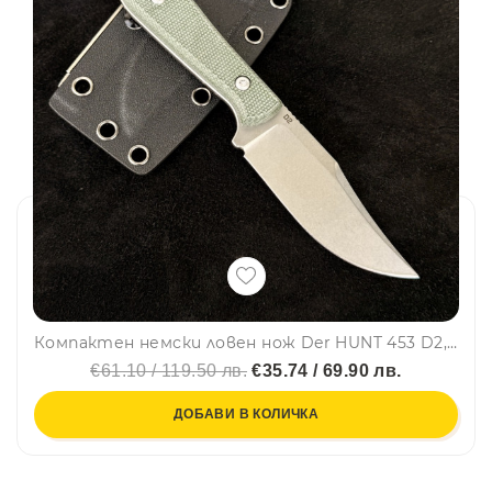
Компактен немски ловен нож Der HUNT 453 D2, фултанг, стомана D2, тактическа кания KYDEXс клипс
€61.10 / 119.50 лв.
€35.74 / 69.90 лв.
ДОБАВИ В КОЛИЧКА