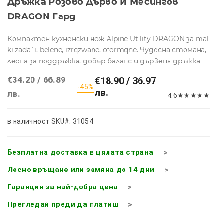
Дръжка Розово Дърво И Месингов
DRAGON Гард
Компактен кухненски нож Alpine Utility DRAGON за mal
ki zada`i, belene, izrqzwane, oformqne. Чудесна стомана,
лесна за поддръжка, добър баланс и дървена дръжка
€34.20 / 66.89
€18.90 / 36.97
-45%
лв.
лв.
4.6
★
★
★
★
★
в наличност
SKU#: 31054
Безплатна доставка в цялата страна
Лесно връщане или замяна до 14 дни
Гаранция за най-добра цена
Прегледай преди да платиш