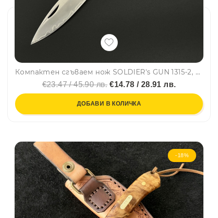
Компактен сгъваем нож SOLDIER's GUN 1315-2, стомана 420A, месинг и махагон
€23.47 / 45.90 лв.
€14.78 / 28.91 лв.
ДОБАВИ В КОЛИЧКА
-18%