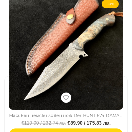
-24%
Масивен немски ловен нож Der HUNT 674 DAMASKUS, стомана VG10 67 слоя, дръжка махагон, кожена кания телешки бланк
€119.00 / 232.74 лв.
€89.90 / 175.83 лв.