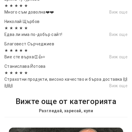
★ ★ ★ ★ ★
Много съм доволна❤️❤️
Виж още
Николай Щърбов
★ ★ ★ ★ ★
Едва ли има по-добър сайт!
Виж още
Благовест Сърчеджиев
★ ★ ★ ★ ★
Вие сте върха👏👍⭐
Виж още
Станислава Йотова
★ ★ ★ ★ ★
Страхотни продукти, високо качество и бърза доставка 🙌
🙌🙌
Виж още
Вижте още от категорията
Разгледай, харесай, купи