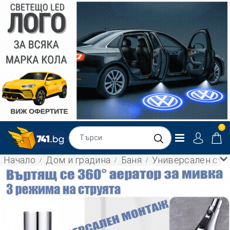
0
Начало
Дом и градина
Баня
Универсален супе