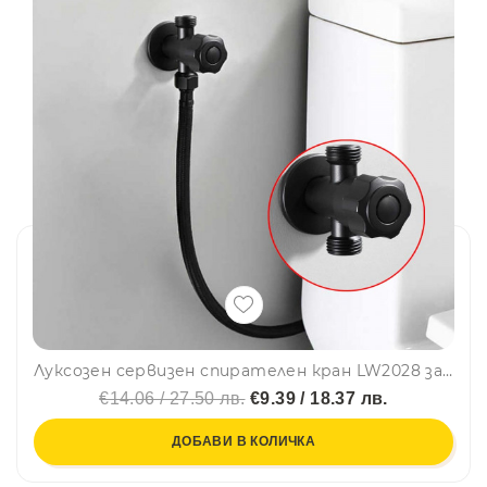
Луксозен сервизен спирателен кран LW2028 за студена вода - ретро, черен мат
€14.06 / 27.50 лв.
€9.39 / 18.37 лв.
ДОБАВИ В КОЛИЧКА