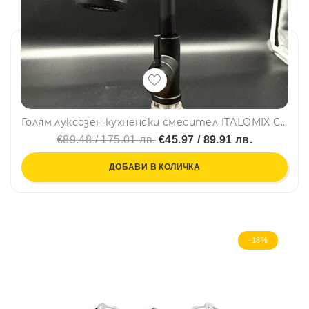
Голям луксозен кухненски смесител ITALOMIX CL-29 с изтегляща се аераторна глава и тежест, ЧЕРЕН
€89.48 / 175.01 лв.
€45.97 / 89.91 лв.
ДОБАВИ В КОЛИЧКА
-18%