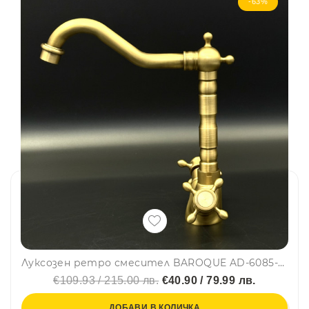
-63%
Луксозен ретро смесител BAROQUE AD-6085-A за кухня и баня, месинг, самостоящ, смесителна батерия
€109.93 / 215.00 лв.
€40.90 / 79.99 лв.
ДОБАВИ В КОЛИЧКА