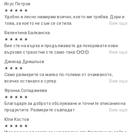
Исус Петров
★ ★ ★ ★ ★
Удобно и лесно намирам всичко, което ми трябва. Дори и
това, за което не съм се сетила.
Виж още
Валентина Балканска
★ ★ ★ ★ ★
Вие сте на върха и продължавате да покорявате нови
върхове страхотни сте само така 💞💞💞
Виж още
Джихад Дришльов
★ ★ ★ ★
Само размерите са малко по-големи от очакваното,
всичко останало е супер
Виж още
Фронка Сопаджиева
★ ★ ★ ★ ★
Благодаря за доброто обслужване и точните описания на
продуктите. Размерите съвпадат
Виж още
Юли Костов
★ ★ ★ ★ ★