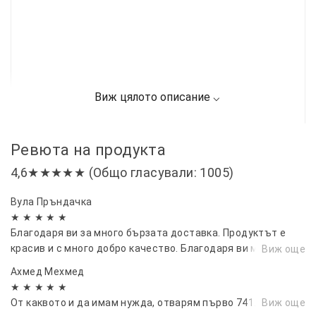
Ревюта на продукта
4,6★★★★★ (Общо гласували: 1005)
Вула Пръндачка
★ ★ ★ ★ ★
Благодаря ви за много бързата доставка. Продуктът е
красив и с много добро качество. Благодаря ви много и ви
Виж още
желая много доволни клиенти.
Ахмед Мехмед
★ ★ ★ ★ ★
От каквото и да имам нужда, отварям първо 741.
Виж още