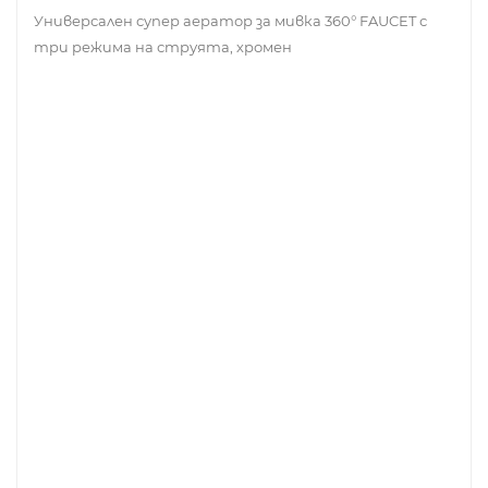
Универсален супер аератор за мивка 360° FAUCET с
три режима на струята, хромен