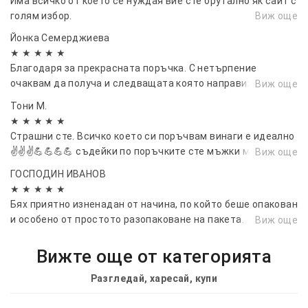
Има всичко от което се нуждая вие сте брутално як сайт с
голям избор.
Виж още
Йонка Семерджиева
★ ★ ★ ★ ★
Благодаря за прекрасната поръчка. С нетърпение
очаквам да получа и следващата която направих преди
Виж още
минути.
Тони М.
★ ★ ★ ★ ★
Страшни сте. Всичко което си поръчвам винаги е идеално
✌️✌️✌️💪💪💪💪 съдейки по поръчките сте мъжки момччета
Виж още
и момичета.
ГОСПОДИН ИВАНОВ
★ ★ ★ ★ ★
Бях приятно изненадан от начина, по който беше опакован
и особено от простото разопаковане на пакета.
Виж още
Великолепна идея! Досега винаги съм се борил с лепкава
лента.
Вижте още от категорията
Разгледай, харесай, купи