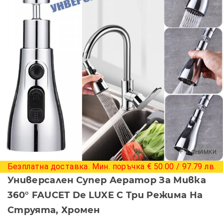
+ 1 снимки
Безплатна доставка. Мин. поръчка € 50.00 / 97.79 лв.
Универсален Супер Аератор За Мивка
360° FAUCET De LUXE С Три Режима На
Струята, Хромен