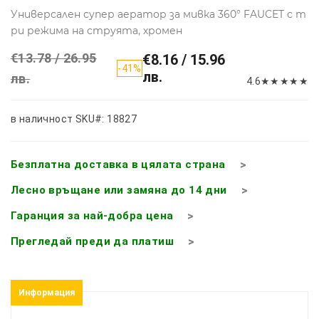
Универсален супер аератор за мивка 360° FAUCET с т
ри режима на струята, хромен
€13.78 / 26.95
€8.16 / 15.96
-41%
лв.
лв.
4.6
★
★
★
★
★
в наличност
SKU#: 18827
Безплатна доставка в цялата страна
Лесно връщане или замяна до 14 дни
Гаранция за най-добра цена
Прегледай преди да платиш
Информация