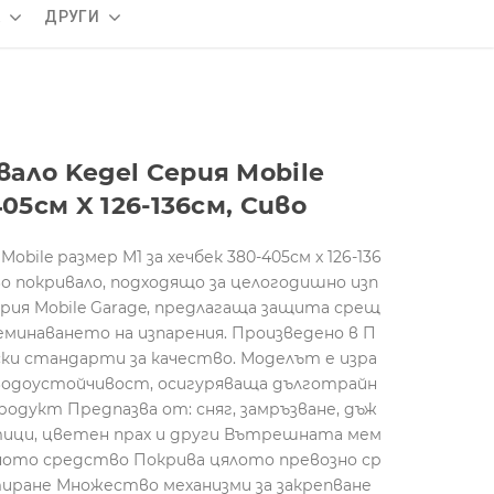
А
ДРУГИ
ало Kegel Серия Mobile
05см X 126-136см, Сиво
bile размер M1 за хечбек 380-405см x 126-136
во покривало, подходящо за целогодишно изп
рия Mobile Garage, предлагаща защита срещ
еминаването на изпарения. Произведено в П
ки стандарти за качество. Моделът е изра
водоустойчивост, осигуряваща дълготрайн
одукт Предпазва от: сняг, замръзване, дъж
 птици, цветен прах и други Вътрешната мем
озното средство Покрива цялото превозно ср
тиране Множество механизми за закрепване