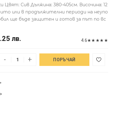
 Цвят: Сив Дължина: 380-405см. Височина: 12
крито или в продължителни периоди на неупо
бил ще бъде защитен и готов за път по вс
.25 лв.
4.6
★
★
★
★
★
-
+
ПОРЪЧАЙ