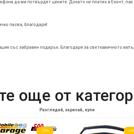
лефона да ми потвърдят цените. Докато не платих в Еконт, пак
ичко пасва, благодаря!
ация със забравен подарък. Благодаря за светкавичното изпъ
е още от катего
Разгледай, харесай, купи
-23%
-4