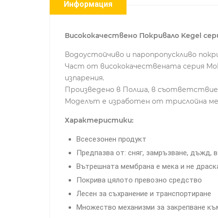
Информация
Висококачествено Покривало Kegel серия 
Водоустойчиво и паропропускливо покри
Част от висококачествената серия Mob
изпарения.
Произведено в Полша, в съответствие 
Моделът е изработен от трислойна ме
Характеристики:
Всесезонен продукт
Предпазва от: сняг, замръзване, дъжд, в
Вътрешната мембрана е мека и не драск
Покрива цялото превозно средство
Лесен за съхранение и транспортиране
Множество механизми за закрепване към