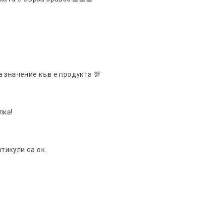
 значение къв е продукта 💯
лка!
тикули са ок.