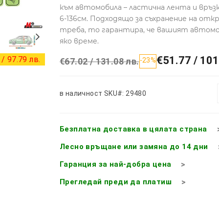
към автомобила – ластична лента и връзки
6-136см. Подходящо за съхранение на от
треба, то гарантира, че вашият автомо
яко време.
€51.77 / 101
/ 97.79 лв.
€67.02 / 131.08 лв.
-23%
в наличност
SKU#: 29480
Безплатна доставка в цялата страна
Лесно връщане или замяна до 14 дни
Гаранция за най-добра цена
Прегледай преди да платиш