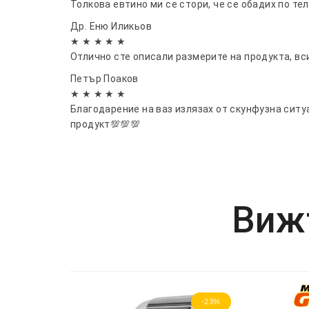
Толкова евтино ми се стори, че се обадих по те
Др. Еню Иликьов
★ ★ ★ ★ ★
Отлично сте описали размерите на продукта, вс
Петър Поаков
★ ★ ★ ★ ★
Благодарение на ваз излязах от скунфузна ситу
продукт💯💯💯
Вижт
-23%