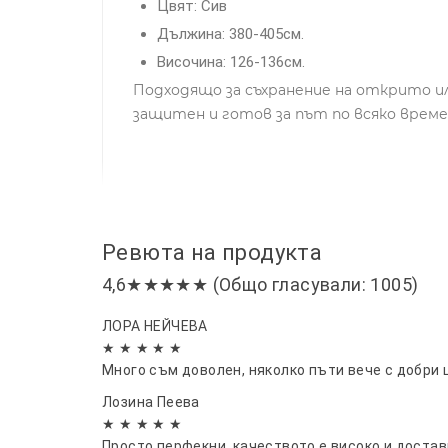
Цвят: Сив
Дължина: 380-405см.
Височина: 126-136см.
Подходящо за съхранение на открито и
защитен и готов за път по всяко време
Ревюта на продукта
4,6★★★★★ (Общо гласували: 1005)
ЛОРА НЕЙЧЕВА
★ ★ ★ ★ ★
Много съм доволен, няколко пъти вече с добри 
Лозина Пеева
★ ★ ★ ★ ★
Просто перфекни, качеството е високо и достав