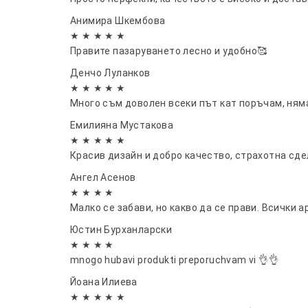
Анимира Шкембова
★ ★ ★ ★ ★
Правите пазаруването лесно и удобно🥰
Денчо Луланков
★ ★ ★ ★ ★
Много съм доволен всеки път кат поръчам, няма
Емилияна Мустакова
★ ★ ★ ★ ★
Красив дизайн и добро качество, страхотна сде
Ангел Асенов
★ ★ ★ ★
Малко се забави, но какво да се прави. Всички ар
Юстин Бурханларски
★ ★ ★ ★
mnogo hubavi produkti preporuchvam vi 👌👌
Йоана Илиева
★ ★ ★ ★ ★