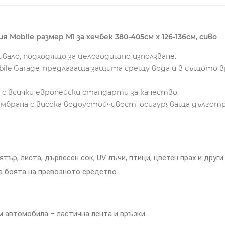
Mobile размер M1 за хечбек 380-405см x 126-136см, сиво
вало, подходящо за целогодишно използване.
ile Garage, предлагаща защита срещу вода и в същото 
с всички европейски стандарти за качество.
мбрана с висока водоустойчивост, осигуряваща дългот
ятър, листа, дървесен сок, UV лъчи, птици, цветен прах и други
а боята на превозното средство
 автомобила – ластична лента и връзки