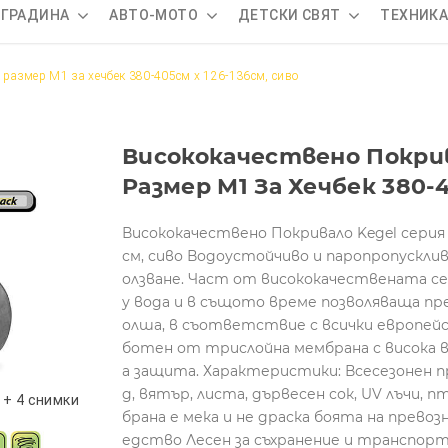
 ГРАДИНА
АВТО-МОТО
ДЕТСКИ СВЯТ
ТЕХНИК
e размер M1 за хечбек 380-405см x 126-136см, сиво
Висококачествено Покрив
Размер M1 За Хечбек 380-4
Висококачествено Покривало Kegel серия Mo
см, сиво Водоустойчиво и паропропускли
олзване. Част от висококачествената се
у вода и в същото време позволяваща пр
олша, в съответствие с всички европейс
ботен от трислойна мембрана с висока 
а защита. Характеристики: Всесезонен пр
д, вятър, листа, дървесен сок, UV лъчи,
+ 4 снимки
брана е мека и не драска боята на прев
едство Лесен за съхранение и транспор