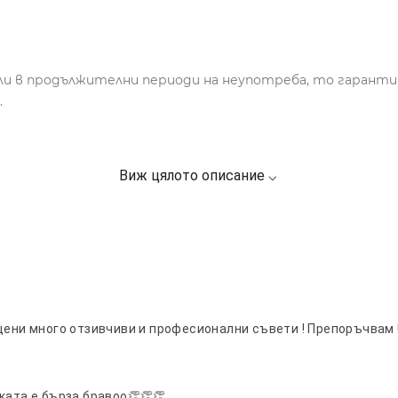
ли в продължителни периоди на неупотреба, то гарант
.
цени много отзивчиви и професионални съвети ! Препоръчвам 
ката е бърза бравоо👏👏👏