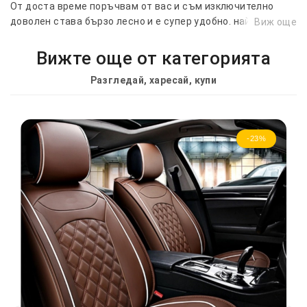
От доста време поръчвам от вас и съм изключително
доволен става бързо лесно и е супер удобно. най-добрите
Виж още
на пазара.
Вижте още от категорията
Разгледай, харесай, купи
-23%