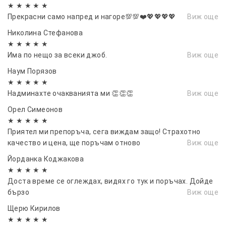
★ ★ ★ ★ ★
Прекрасни само напред и нагоре💯💯❤️💖💖💖💖
Виж още
Николина Стефанова
★ ★ ★ ★ ★
Има по нещо за всеки джоб.
Виж още
Наум Порязов
★ ★ ★ ★ ★
Надминахте очакванията ми 👏👏👏
Виж още
Орел Симеонов
★ ★ ★ ★ ★
Приятел ми препоръча, сега виждам защо! Страхотно
качество и цена, ще поръчам отново
Виж още
Йорданка Коджакова
★ ★ ★ ★ ★
Доста време се оглеждах, видях го тук и поръчах. Дойде
бързо
Виж още
Щерю Кирилов
★ ★ ★ ★ ★