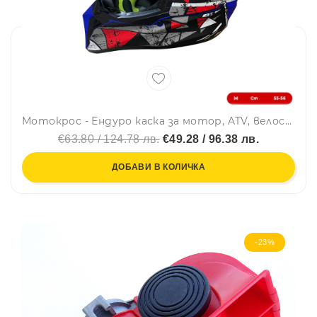
Мотокрос - Ендуро каска за мотор, ATV, велосипед – размер M (55–56 см) син мат с червен/сив дизайн
€63.80 / 124.78 лв.
€49.28 / 96.38 лв.
ДОБАВИ В КОЛИЧКА
-23%