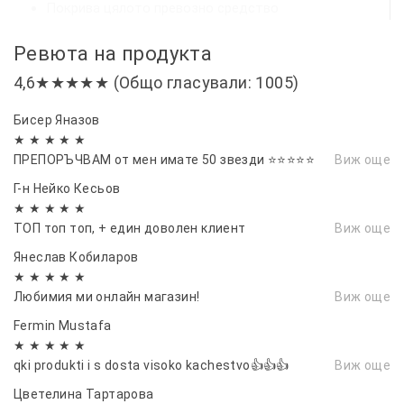
Покрива цялото превозно средство
Лесен за съхранение и транспортиране
Ревюта на продукта
Множество механизми за закрепване към
автомобила – ластична лента и връзки
4,6★★★★★ (Общо гласували: 1005)
Цвят: Сив
Бисер Яназов
Дължина: 443-463см.
★ ★ ★ ★ ★
Височина: 150-160см.
ПРЕПОРЪЧВАМ от мен имате 50 звезди ⭐⭐⭐⭐⭐
Виж още
Тегло (кг): 4.000
Г-н Нейко Кесьов
★ ★ ★ ★ ★
ТОП топ топ, + един доволен клиент
Виж още
Подходящо за съхранение на открито или в
Янеслав Кобиларов
продължителни периоди на неупотреба, то
★ ★ ★ ★ ★
гарантира, че вашият автомобил ще бъде
Любимия ми онлайн магазин!
Виж още
защитен и готов за път по всяко време.
Fermin Mustafa
★ ★ ★ ★ ★
qki produkti i s dosta visoko kachestvo👍👍👍
Виж още
Цветелина Тартарова