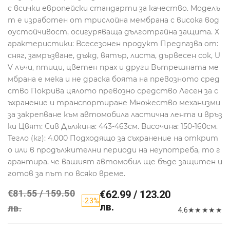
с всички европейски стандарти за качество. Моделъ
т е изработен от трислойна мембрана с висока вод
оустойчивост, осигуряваща дълготрайна защита. Х
арактеристики: Всесезонен продукт Предпазва от:
сняг, замръзване, дъжд, вятър, листа, дървесен сок, U
V лъчи, птици, цветен прах и други Вътрешната ме
мбрана е мека и не драска боята на превозното сред
ство Покрива цялото превозно средство Лесен за с
ъхранение и транспортиране Множество механизми
за закрепване към автомобила ластична лента и връз
ки Цвят: Сив Дължина: 443-463см. Височина: 150-160см.
Тегло (кг): 4.000 Подходящо за съхранение на открит
о или в продължителни периоди на неупотреба, то г
арантира, че вашият автомобил ще бъде защитен и
готов за път по всяко време.
€81.55 / 159.50
€62.99 / 123.20
-23%
лв.
лв.
4.6
★
★
★
★
★