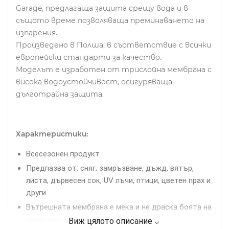
Garage, предлагаща защита срещу вода и в
същото време позволяваща преминаването на
изпарения.
Произведено в Полша, в съответствие с всички
европейски стандарти за качество.
Моделът е изработен от трислойна мембрана с
висока водоустойчивост, осигуряваща
дълготрайна защита.
Характеристики:
Всесезонен продукт
Предпазва от: сняг, замръзване, дъжд, вятър,
листа, дървесен сок, UV лъчи, птици, цветен прах и
други
Вътрешната мембрана е мека и не драска боята на
превозното средство