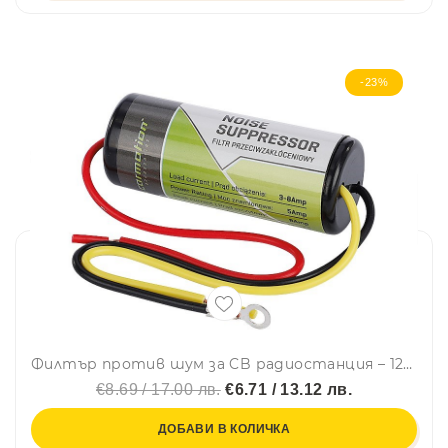
-23%
Филтър против шум за CB радиостанция – 12V – EMI интерференционен филтър - Carmotion
€8.69 / 17.00 лв.
€6.71 / 13.12 лв.
ДОБАВИ В КОЛИЧКА