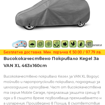
+ 4 снимки
Безплатна доставка. Мин. поръчка € 50.00 / 97.79 лв.
Висококачествено Покривало Kegel За
VAN ХL 463x160cm
Висококачествено покривало Кегел за VAN ХL Водоус
тойчиво и паропропускливо покривало, подходящо за
целогодишно използване. Част от висококачествена
та серия Mobile Garage, предлагаща защита срещу в
ода и в същото време позволяваща преминаването н
а изпарения. Произведено в Полша, в съответствие