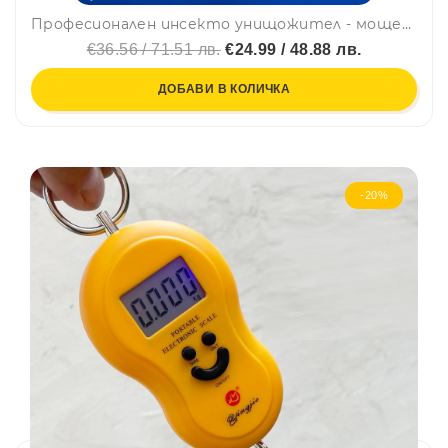
Професионален инсекто унищожител - мощен и безотказен за големи пространства PEST KILLER MT-020
€36.56 / 71.51 лв.
€24.99 / 48.88 лв.
ДОБАВИ В КОЛИЧКА
-20%