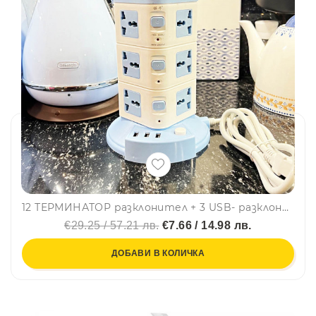
12 ТЕРМИНАТОР разклонител + 3 USB- разклонител с 12 гнезда ~220V и 3 USB порта, 2.1A, LH-A03U, BFO, BF22
€29.25 / 57.21 лв.
€7.66 / 14.98 лв.
ДОБАВИ В КОЛИЧКА