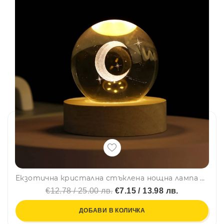
Екзотична кристална стъклена нощна лампа с 3D холограмно изображение на Луната 3D Creative lamp MOON
€12.78 / 25.00 лв.
€7.15 / 13.98 лв.
ДОБАВИ В КОЛИЧКА