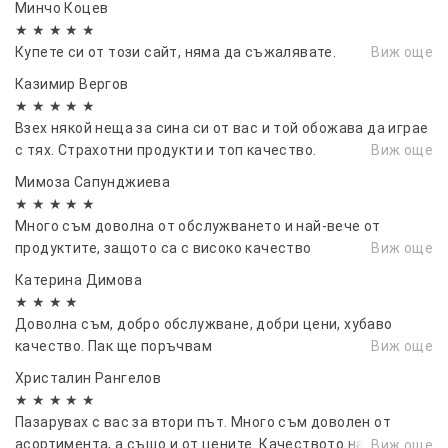
Минчо Коцев
★ ★ ★ ★ ★
Купете си от този сайт, няма да съжалявате.
Виж още
Казимир Вергов
★ ★ ★ ★ ★
Взех някой неща за сина си от вас и той обожава да играе
с тях. Страхотни продукти и топ качество.
Виж още
Мимоза Сапунджиева
★ ★ ★ ★ ★
Много съм доволна от обслужването и най-вече от
продуктите, защото са с високо качество
Виж още
Катерина Димова
★ ★ ★ ★
Доволна съм, добро обслужване, добри цени, хубаво
качество. Пак ще поръчвам
Виж още
Христалин Рангелов
★ ★ ★ ★ ★
Пазарувах с вас за втори път. Много съм доволен от
асортимента, а също и от цените. Качеството на
Виж още