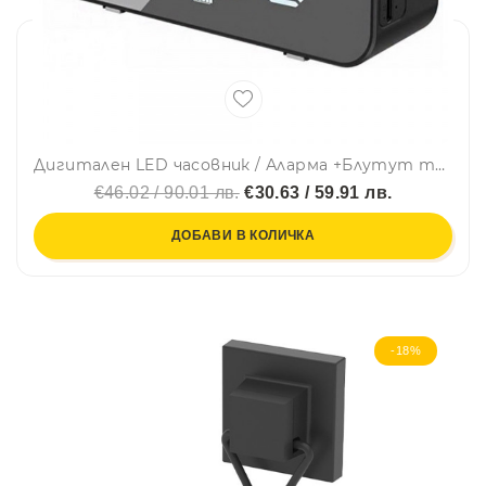
Дигитален LED часовник / Аларма +Блутут тонколона XO-F41
€46.02 / 90.01 лв.
€30.63 / 59.91 лв.
ДОБАВИ В КОЛИЧКА
-18%