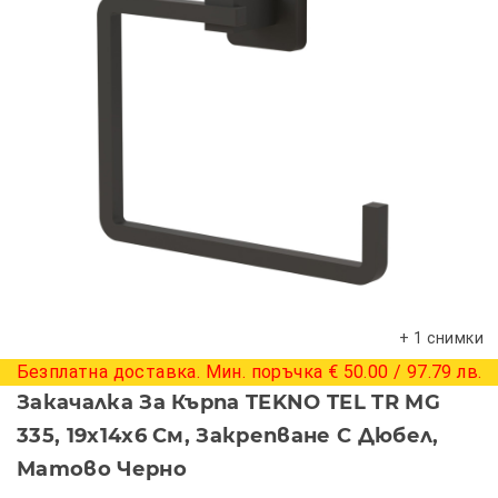
+ 1 снимки
Безплатна доставка. Мин. поръчка € 50.00 / 97.79 лв.
Закачалка За Кърпа TEKNO TEL TR MG
335, 19х14х6 См, Закрепване С Дюбел,
Матово Черно