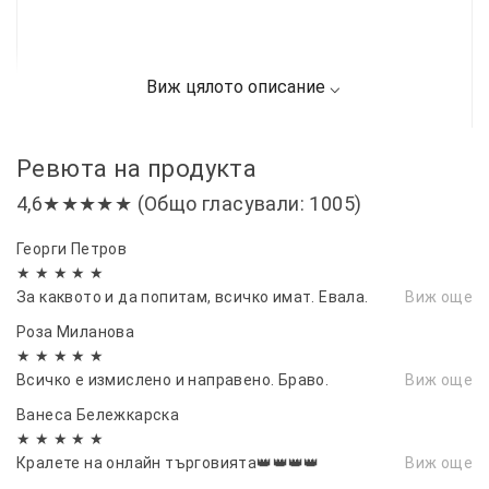
Ревюта на продукта
4,6★★★★★ (Общо гласували: 1005)
Георги Петров
★ ★ ★ ★ ★
За каквото и да попитам, всичко имат. Евала.
Виж още
Роза Миланова
★ ★ ★ ★ ★
Всичко е измислено и направено. Браво.
Виж още
Ванеса Бележкарска
★ ★ ★ ★ ★
Кралете на онлайн търговията👑👑👑👑
Виж още