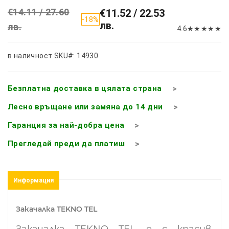
€14.11 / 27.60
€11.52 / 22.53
-18%
лв.
лв.
4.6
★
★
★
★
★
в наличност
SKU#: 14930
Безплатна доставка в цялата страна
Лесно връщане или замяна до 14 дни
Гаранция за най-добра цена
Прегледай преди да платиш
Информация
Закачалка TEKNO TEL
Закачалка TEKNO TEL е с
красив,