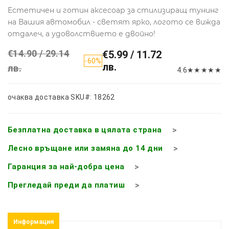
Естетичен и готин аксесоар за стилизиращ тунинг
на Вашия автомобил - светят ярко, логото се вижда
отдалеч, а удоволствието е двойно!
€14.90 / 29.14
€5.99 / 11.72
-60%
лв.
лв.
4.6
★
★
★
★
★
очаква доставка
SKU#: 18262
Безплатна доставка в цялата страна
Лесно връщане или замяна до 14 дни
Гаранция за най-добра цена
Прегледай преди да платиш
Информация