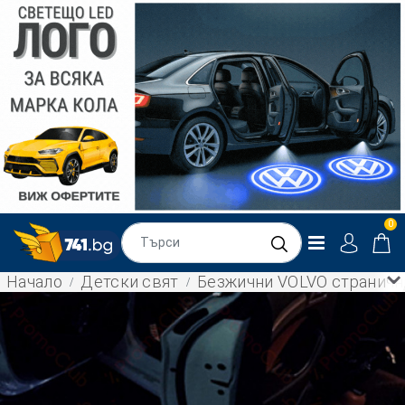
0
Начало
Детски свят
Безжични VOLVO странични 