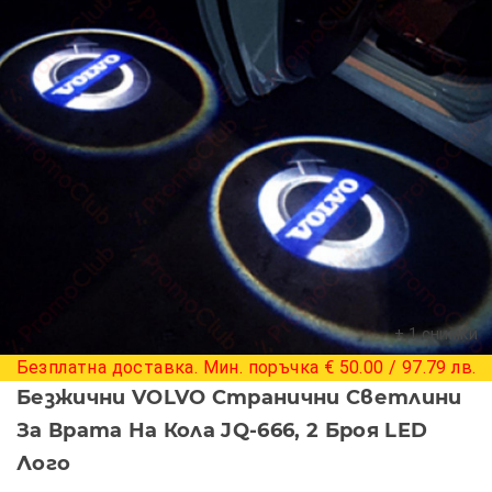
+ 1 снимки
Безплатна доставка. Мин. поръчка € 50.00 / 97.79 лв.
Безжични VOLVO Странични Светлини
За Врата На Кола JQ-666, 2 Броя LED
Лого