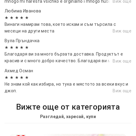
mnogo mi haresfa vsichko e orginalno i mnogo hubavo
Виж още
Любима Иванова
★ ★ ★ ★ ★
Винаги намирам това, което искам и съм търсила с
месеци на други места
Виж още
Вула Пръндачка
★ ★ ★ ★ ★
Благодаря ви за много бързата доставка. Продуктът е
красив и с много добро качество. Благодаря ви много и ви
Виж още
желая много доволни клиенти.
Ахмед Осман
★ ★ ★ ★ ★
Не знам кой как избира, но тука е мястото за всеки вкус и
джоп.
Виж още
Вижте още от категорията
Разгледай, харесай, купи