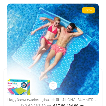
-58%
Надуваем плажен дюшек 🟦 - JILONG, SUMMER ENJOY 37507
€42.69 / 83.49 лв.
€17.89 / 34.99 лв.