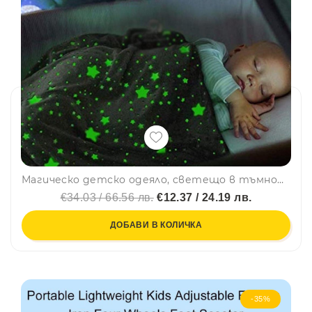
Магическо детско одеяло, светещо в тъмното NIGHT SKY GREY - сив цвят
€34.03 / 66.56 лв.
€12.37 / 24.19 лв.
ДОБАВИ В КОЛИЧКА
-35%