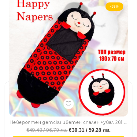
-39%
Невероятен детски цветен спален чувал 2в1 Happy Napers - Калинката Беки, BF22
€49.49 / 96.79 лв.
€30.31 / 59.28 лв.