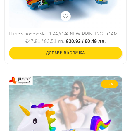
Пъзел-постелка "ГРАД" 🚕 NEW PRINTING FOAM PUZZLE MAT - 9 части, TM011
€47.81 / 93.51 лв.
€30.93 / 60.49 лв.
ДОБАВИ В КОЛИЧКА
-52%