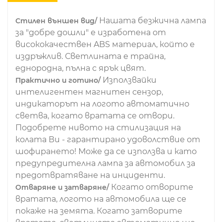
Нашата безжична лампа
Стилен външен вид/
за "добре дошли" е изработена от
висококачествен ABS материал, който е
издръжлив. Светлината е трайна,
еднородна, пълна с ярък цвят.
Използвайки
Практично и готино/
интелигентен магнитен сензор,
индикаторът на логото автоматично
светва, когато вратата се отвори.
Подобрете нивото на стилизация на
колата Ви - гарантирано удоволствие от
шофирането! Може да се използва и като
предупредителна лампа за автомобил за
предотвратяване на инциденти.
Когато отворите
Отваряне и затваряне/
вратата, логото на автомобила ще се
покаже на земята. Когато затворите