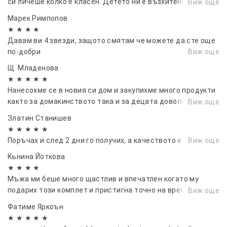
си личеше колко е класен. Детето ни е възхитено. Много
Виж още
автомобили, приятели. Като коледен
благодарим
подарък, празничен подарък.
Марек Римпопов
★ ★ ★ ★
Давам ви 4 звезди, защото смятам че можете да сте още
по-добри
Виж още
Щ. Младенова
★ ★ ★ ★ ★
Нанесохме се в новия си дом и закупихме много продукти
както за домакинството така и за децата доволна
Виж още
съм.⭐⭐⭐
Златин Станишев
★ ★ ★ ★ ★
Поръчах и след 2 дни го получих, а качеството е на ниво.
Виж още
Кьнина Йоткова
★ ★ ★ ★
Мъжа ми беше много щастлив и впечатлен когато му
подарих този комплет и пристигна точно на време за
Виж още
рождения му ден. Благодаря ви!🙌
Фатиме Яркоън
★ ★ ★ ★ ★