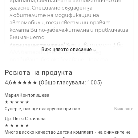
вратата, светлината автоматично ще
загасне. Специално създаден за
любителите на модификации на
автомобили, тези светлини правят
колата Ви по-забележителна и привличаща
вниманието.
Захранват се от 3 бр.
Лесни за инсталиране/
AAA батерии (не са включени). Без
пробиване, без окабеляване. Просто
премахнете 3-метровата лента, залепете
Ревюта на продукта
светлината на вратата върху плоската
част на панела на вратата и залепете
4,6★★★★★ (Общо гласували: 1005)
магнита в долната част на рамката.
Мария Контопишева
1 комплект от 2 броя светлини.
Опаковка/
★ ★ ★ ★ ★
Препоръчително е да закупите 2
Супер е, пак ще пазарувам при вас
Виж още
комплекта от 4 светлини, които ще
направят колата ви още по-яка и по-
Др. Петя Стоилова
★ ★ ★ ★ ★
стилна през нощта. Перфектни подаръци
Много високо качество детски комплект - на снимките не
за семейство, клубни приятели, фенове на