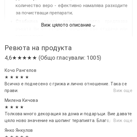
количество веро - ефективно намалява разходите
за почистващи препарати;
Стабилна дълга дръжка
, която предпазва
ръката Ви от ненужно мокрене със студена или
гореща вода;
Ревюта на продукта
4,6★★★★★ (Общо гласували: 1005)
Кочо Рангелов
★ ★ ★ ★ ★
Всичко е поднесено с грижа и лично отношение. Така се
прави.
Виж още
Милена Кичова
★ ★ ★ ★
Толкова много декорация за дома и подаръци. Вие давате
цяло ново значение на шопинг терапията. Благодаря Ви!
Виж още
Янко Янкулов
★ ★ ★ ★ ★