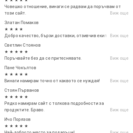
Човешко отношение, винаги се радвам да поръчвам от
този сайт.
Виж още
Златан Помаков
★ ★ ★ ★
Добро качество, бързи доставки, отзивчив екип
Виж още
Светлин Стоянов
★ ★ ★ ★ ★
Поръчвайте без да се притеснявате.
Виж още
Пане Чокълтов
★ ★ ★ ★ ★
Винаги намирам точно от каквото се нуждая!
Виж още
Стоян Първанов
★ ★ ★ ★ ★
Рядко намирам сайт с толкова подробности за
продуктите. Браво.
Виж още
Ичо Порязов
★ ★ ★ ★ ★
Най-доброто място за подаръци!
Виж още