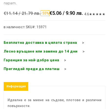
парат.
€5.06 / 9.90 лв.
€11.14 / 21.79 лв.
-55%
4.6
★
★
★
★
★
в наличност
SKU#: 15971
Безплатна доставка в цялата страна
Лесно връщане или замяна до 14 дни
Гаранция за най-добра цена
Прегледай преди да платиш
Информация
Идеална е за миене на съдове, плотове и различни
повърхности.