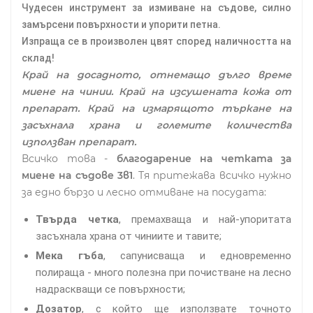
Чудесен инструмент за измиване на съдове, силно
замърсени повърхности и упорити петна.
Изпраща се в произволен цвят според наличността на
склад!
Край на досадното, отнемащо дълго време
миене на чинии. Край на изсушената кожа от
препарат. Край на измарящото търкане на
засъхнала храна и големите количества
използван препарат.
Всичко това -
благодарение на четката за
миене на съдове 3в1
. Тя притежава всичко нужно
за едно бързо и лесно отмиване на посудата:
Твърда четка
, премахваща и най-упоритата
засъхнала храна от чиниите и тавите;
Мека гъба
, сапунисваща и едновременно
полираща - много полезна при почистване на лесно
надраскващи се повърхности;
Дозатор
, с който ще използвате точното