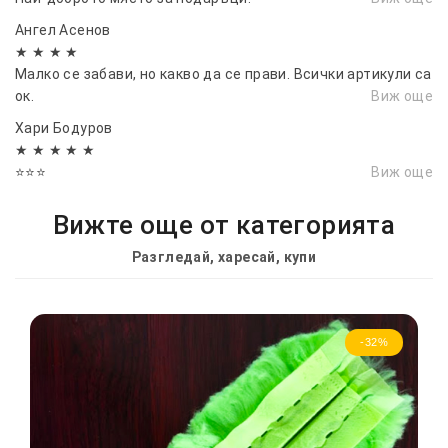
Ангел Асенов
★ ★ ★ ★
Малко се забави, но какво да се прави. Всички артикули са
ок.
Виж още
Хари Бодуров
★ ★ ★ ★ ★
⭐⭐⭐
Виж още
Вижте още от категорията
Разгледай, харесай, купи
-32%