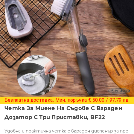
+ 5 снимки
Безплатна доставка. Мин. поръчка € 50.00 / 97.79 лв.
Четка За Миене На Съдове С Вграден
Дозатор С Три Приставки, BF22
Удобна и практична четка с вграден диспенър за пре