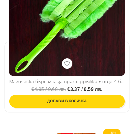
Магическа бърсалка за прах с дръжка + още 4 бърсалки = икономичен пакет!
€4.95 / 9.68 лв.
€3.37 / 6.59 лв.
ДОБАВИ В КОЛИЧКА
-18%