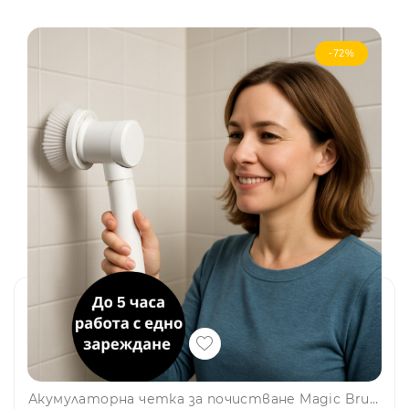
-72%
Акумулаторна четка за почистване Magic Brush с три приставки, водоустойчива, мощен мотор, бързо зареждане TYPE C