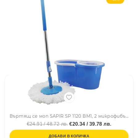
Въртящ се моп SAPIR SP 1120 BM1, 2 микрофибърни глави, Центрофуга, Стоманена дръжка, Син
€24.91 / 48.72 лв.
€20.34 / 39.78 лв.
ДОБАВИ В КОЛИЧКА