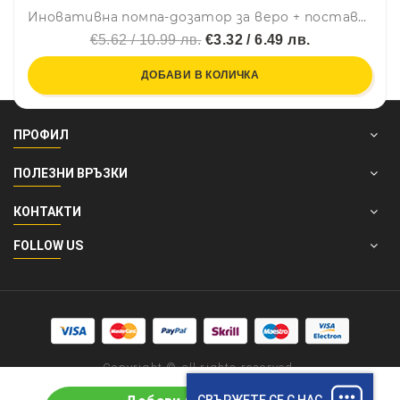
Иновативна помпа-дозатор за веро + поставка с гъба, удобно, лесно, практично SOAP PUMP, правоъгълна, BFO
€5.62 / 10.99 лв.
€3.32 / 6.49 лв.
ДОБАВИ В КОЛИЧКА
ПРОФИЛ
ПОЛЕЗНИ ВРЪЗКИ
КОНТАКТИ
FOLLOW US
Copyright © all rights reserved.
СВЪРЖЕТЕ СЕ С НАС