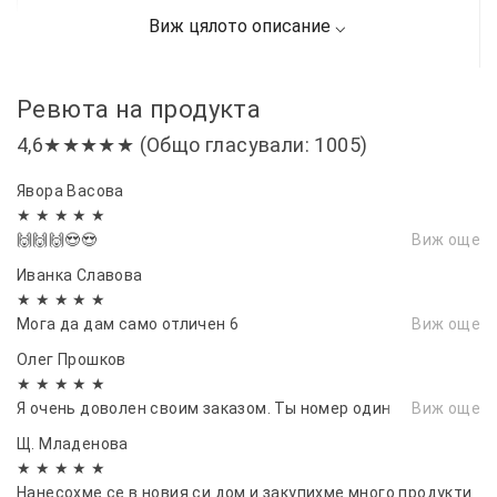
Ревюта на продукта
4,6★★★★★ (Общо гласували: 1005)
Явора Васовa
★ ★ ★ ★ ★
🙌🙌🙌😍😍
Виж още
Иванка Славова
★ ★ ★ ★ ★
Мога да дам само отличен 6
Виж още
Олег Прошков
★ ★ ★ ★ ★
Я очень доволен своим заказом. Ты номер один
Виж още
Щ. Младенова
★ ★ ★ ★ ★
Нанесохме се в новия си дом и закупихме много продукти