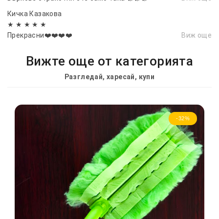
Кичка Казакова
★ ★ ★ ★ ★
Прекрасни❤️❤️❤️❤️
Виж още
Вижте още от категорията
Разгледай, харесай, купи
-32%