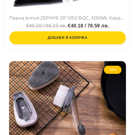
Парна ютия ZEPHYR ZP 1050 BQC, 3000W, Керамична плоча, Вертикално гладене, Самопочистване, Черен/син
€49.20 / 96.23 лв.
€40.18 / 78.59 лв.
ДОБАВИ В КОЛИЧКА
-55%