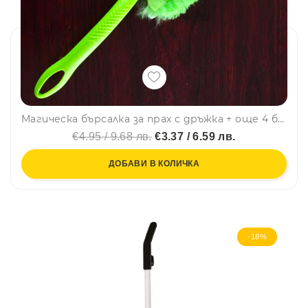
Магическа бърсалка за прах с дръжка + още 4 бърсалки = икономичен пакет!
€4.95 / 9.68 лв.
€3.37 / 6.59 лв.
ДОБАВИ В КОЛИЧКА
-18%