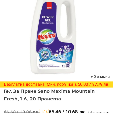
+ 0 снимки
Безплатна доставка. Мин. поръчка € 50.00 / 97.79 лв.
Гел За Пране Sano Maxima Mountain
Fresh, 1 Л, 20 Пранета
€5.46 / 10.68 лв.
€6.68 / 13.06 лв.
-18%
4.6
★
★
★
★
★