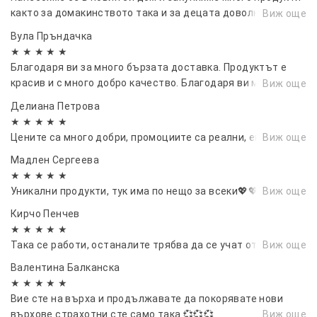
както за домакинството така и за децата доволна
Виж още
съм.⭐⭐⭐
Вула Пръндачка
★ ★ ★ ★ ★
Благодаря ви за много бързата доставка. Продуктът е
красив и с много добро качество. Благодаря ви много и ви
Виж още
желая много доволни клиенти.
Делиана Петрова
★ ★ ★ ★ ★
Цените са много добри, промоциите са реални, евала.
Виж още
Мадлен Сергеева
★ ★ ★ ★ ★
Уникални продукти, тук има по нещо за всеки💖💖💖💖
Виж още
Кирчо Пенчев
★ ★ ★ ★ ★
Така се работи, останалите трябва да се учат от вас.
Виж още
Валентина Балканска
★ ★ ★ ★ ★
Вие сте на върха и продължавате да покорявате нови
върхове страхотни сте само така 💞💞💞
Виж още