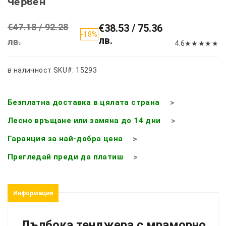
Червен
€47.18 / 92.28
€38.53 / 75.36
-18%
лв.
лв.
4.6
★
★
★
★
★
в наличност
SKU#: 15293
Безплатна доставка в цялата страна
Лесно връщане или замяна до 14 дни
Гаранция за най-добра цена
Прегледай преди да платиш
Информация
Дълбока тенджера с мраморно