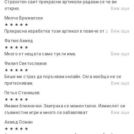
Страхотен саит прекрасни артиколи радвам се че ви
открих.
Виж още
Милчо Вражалски
★ ★ ★ ★ ★
Прекрасна изработка този артикол е повече от добър.
Виж още
Фатме Ахмед
★ ★ ★ ★ ★
Много от нещата само тук ги има.
Виж още
Филип Светославов
★ ★ ★ ★ ★
Беше ме страх да поръчвам онлайн. Сега изобщо не се
притеснявам.
Виж още
Петьо Станишев
★ ★ ★ ★ ★
Имаме близначки. Заиграха се моментално. Измислят си
съвместни игри и много се забавляват
Виж още
Ахмед Осман
★ ★ ★ ★ ★