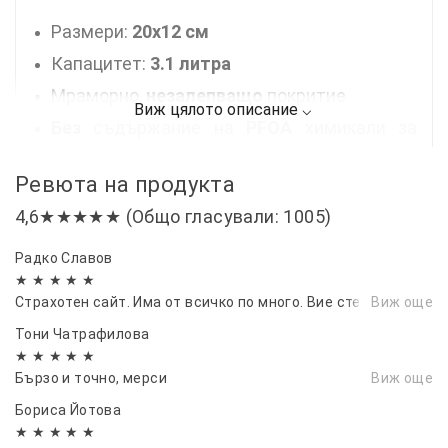
Размери:
20х12 см
Капацитет:
3.1 литра
Мраморно,
незалепващо
покритие
Без
съдържание на
PFOA
химикали за
здравословно готвене
Ревюта на продукта
Меки дръжки
за защита на ръцете
4,6★★★★★ (Общо гласували: 1005)
Стъклен капак
с отвор за пара
Подходяща за
всички видове котлони
Радко Славов
★ ★ ★ ★ ★
Идеална за готвене
без мазнина
и
Страхотен сайт. Има от всичко по много. Вие сте върха✨✨
Виж още
изключително лесна за почистване
Тони Чатрафилова
Подходяща за
съдомиялни
машини
★ ★ ★ ★ ★
Пристига в оригинална опаковка
Бързо и точно, мерси
Виж още
Бориса Йотова
★ ★ ★ ★ ★