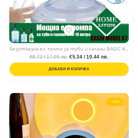
Безотказна ел. помпа за туби и галони BASIC K7, здрав монтаж с гумен тампон в комплекта, USB презареждаема, H2O
€8.72 / 17.05 лв.
€5.34 / 10.44 лв.
ДОБАВИ В КОЛИЧКА
-44%