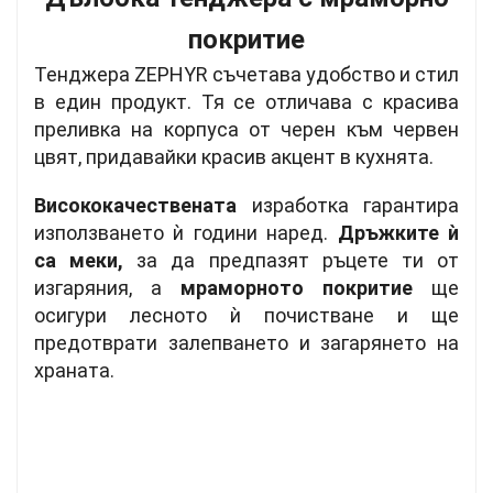
покритие
Тенджера ZEPHYR
съчетава удобство и стил
в един продукт
.
Тя се отличава с красива
преливка на корпуса от черен към червен
цвят, придавайки красив акцент в кухнята.
Висококачествената
изработка гарантира
използването ѝ години наред.
Дръжките ѝ
са меки,
за да предпазят ръ
цете ти от
изгаряния, а
мраморното покритие
ще
осигури лесното ѝ почистване и ще
предотврати залепването и загарянето на
храната.