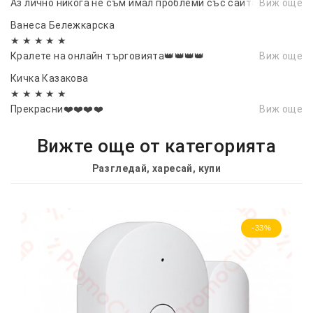
Аз лично никога не съм имал проблеми със сайта.
Виж още
Ванеса Бележкарска
★ ★ ★ ★ ★
Кралете на онлайн търговията👑👑👑👑
Виж още
Кичка Казакова
★ ★ ★ ★ ★
Прекрасни❤️❤️❤️❤️
Виж още
Вижте още от категорията
Разгледай, харесай, купи
-33%