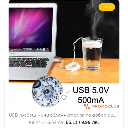
-39%
USB плаващ мини овлажнител за по добро дишане 5V 500MA
€8.44 / 16.51 лв.
€5.11 / 9.99 лв.