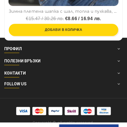
Зимна плетена шапка с шал, топла и пухкава, СИВА - HAT AND SCARF
€15.47 / 30.26 лв.
€8.66 / 16.94 лв.
ДОБАВИ В КОЛИЧКА
ПРОФИЛ
ПОЛЕЗНИ ВРЪЗКИ
КОНТАКТИ
FOLLOW US
Copyright © all rights reserved.