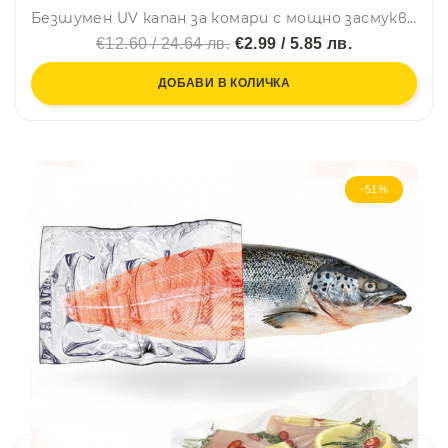
Безшумен UV капан за комари с мощно засмукване, за площ 20 кв. м., с USB захранване
€12.60 / 24.64 лв.
€2.99 / 5.85 лв.
ДОБАВИ В КОЛИЧКА
-51%