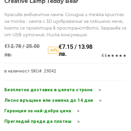
Creative Lamp Teddy Bear
Красива амбиентна лампа. Солидна и тежка кристал
на топка - лампа с 3D изображение на плюшено мече,
което се проектира в пространството. Захранва се
от USB източник. Ниска консумация.
€12.78 / 25.00
€7.15 / 13.98
-44%
лв.
лв.
4.6
★
★
★
★
★
в наличност
SKU#: 29042
Безплатна доставка в цялата страна
Лесно връщане или замяна до 14 дни
Гаранция за най-добра цена
Прегледай преди да платиш