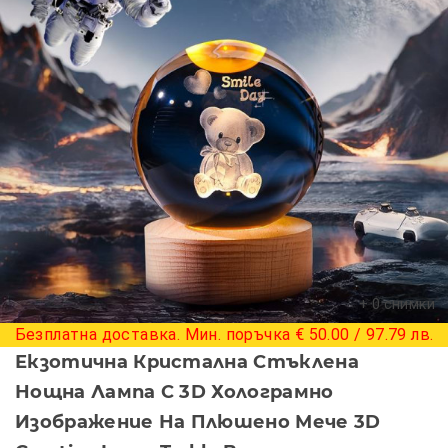
+ 0 снимки
Безплатна доставка. Мин. поръчка € 50.00 / 97.79 лв.
Екзотична Кристална Стъклена
Нощна Лампа С 3D Холограмно
Изображение На Плюшено Мече 3D