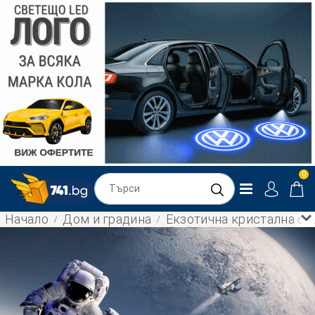
0
Начало
Дом и градина
Екзотична кристална ст