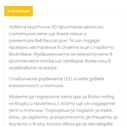
Информация
Новата екзотична 3D кристална лампа със
симпатично мече ще внесе магия и
романтика във вашия дом. Тя ще създаде
приказно настроение в стаята още с първото
включване. Изображението на нежното мече в
кристалната топка ще превърне всяка нощ в
незабравима приказка.
Стабилната дървената LED основа добавя
елегантност и топлина.
Можете да поднесете като дар за всеки повод
на близки и приятели, с който ще им създадете
уют и топлина. Подходяща за подарък за мъже,
жени, за гаджето, за родителите, за тъщата, за
внучето и всеки, който обича да се наслаждава