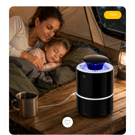
Сега, повече от век по-късно, продължаваме да
свързваме тази играчка с невинността,
-76%
детството, сигурността и семейната
топлота. Мечетата се раздават и като символ
на чиста и искрена любов между влюбените по
света.