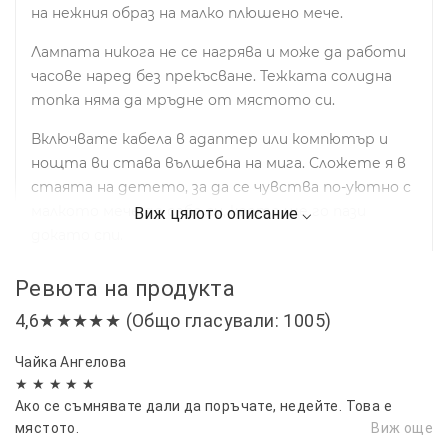
на нежния образ на малко плюшено мече.
Лампата никога не се нагрява и може да работи
часове наред без прекъсване. Тежката солидна
топка няма да мръдне от мястото си.
Включвате кабела в адаптер или компютър и
нощта ви става вълшебна на мига. Сложете я в
стаята на детето, за да се чувства по-уютно с
малкото мече до себе си, което ще го пази
докато спи.
Новата екзотична 3D кристална лампа с
Ревюта на продукта
холограмно плюшено мече е тук, за да направи
4,6★★★★★ (Общо гласували: 1005)
всяка нощ специална. А всяка сутрин ще ви
посреща посланието да се усмихнете на новия
Чайка Ангелова
ден.
★ ★ ★ ★ ★
Ако се съмнявате дали да поръчате, недейте. Това е
мястото.
Виж още
Диаметър на кристалната топка: 7 см.