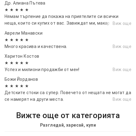
Др. Алиана Пътева
детството.
★ ★ ★ ★ ★
Нямам търпение да покажа на приятелите си всички
Историята на този чист символ започва през
неща, които си купих от вас. Завиждат ми, макар и
Виж още
далечната 1902 година в САЩ. По време на лов
благородно.
Аврели Манавски
тогавашният президент Теодор „Теди“ Рузвелт
★ ★ ★ ★ ★
отказал да убие мечка в гората. Местните
Много красива и качествена.
Виж още
вестници публикували рисунка за случая, а
читателите били впечатлени от жеста на
Харитон Костов
състрадателност на президента.
★ ★ ★ ★ ★
Успех и милиони продажби от мен!
Предприемчивият собственик на магазин в
Виж още
Бруклин Морис Мичъм решил да направи плюшена
Божи Йорданов
играчка мече в чест на пощаденото животно и
★ ★ ★ ★ ★
да я нарече Теди. Скоро след като изложил
Детските стоки са супер. Повечето от нещата не могат да
първото на витрината си, десетки клиенти
се намерят на други места.
Виж още
поискали да си вземат. Малко след това
започнало и серийното производство под
Вижте още от категорията
търговското име „Теди бeар“ (на английски: Teddy
Разгледай, харесай, купи
Bear).