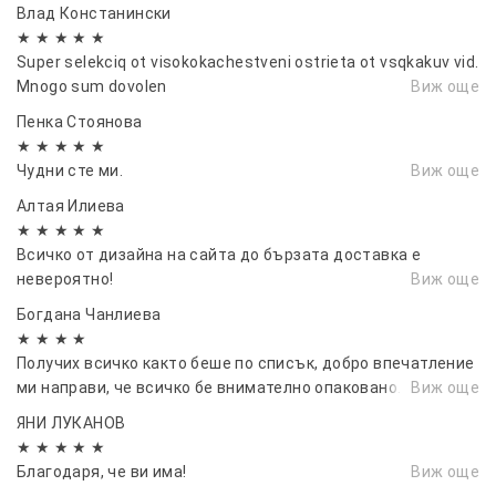
Влад Констанински
★ ★ ★ ★ ★
Диаметър на основата с LED диоди: 7 см.
Super selekciq ot visokokachestveni ostrieta ot vsqkakuv vid.
Височина основата с LED диоди: 2 см.
Mnogo sum dovolen
Виж още
Пенка Стоянова
Тегло на кристалната топка: 650 гр
★ ★ ★ ★ ★
Чудни сте ми.
Виж още
Тегло на основата с LED диоди: 65 гр
Алтая Илиева
Дължина на кабела: 95 см.
★ ★ ★ ★ ★
Всичко от дизайна на сайта до бързата доставка е
невероятно!
Виж още
Символът на плюшеното мече
Богдана Чанлиева
★ ★ ★ ★
Плюшеното мече е един от най-нежните
Получих всичко както беше по списък, добро впечатление
символи за любов, обич и детство, познати на
ми направи, че всичко бе внимателно опаковано.
Виж още
света от век насам.
ЯНИ ЛУКАНОВ
Като детски играчки те осигуряват на най-
★ ★ ★ ★ ★
малките емоционална подкрепа и спокойствие.
Благодаря, че ви има!
Виж още
Много често ги свързваме и с носталгия по