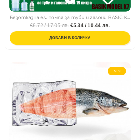
Безотказна ел. помпа за туби и галони BASIC K7, здрав монтаж с гумен тампон в комплекта, USB презареждаема, H2O
€8.72 / 17.05 лв.
€5.34 / 10.44 лв.
ДОБАВИ В КОЛИЧКА
-51%