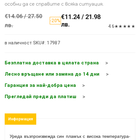
особни да се справите с всяка ситуация.
€14.06 / 27.50
€11.24 / 21.98
-20%
лв.
лв.
4.6
★
★
★
★
★
в наличност
SKU#: 17987
Безплатна доставка в цялата страна
Лесно връщане или замяна до 14 дни
Гаранция за най-добра цена
Прегледай преди да платиш
Информация
Уреда възпроизвежда син пламък с висока температура-