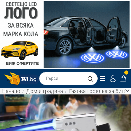
0
Начало
Дом и градина
Газова горелка за бита 