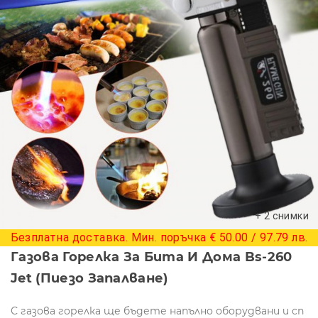
+ 2 снимки
Безплатна доставка. Мин. поръчка € 50.00 / 97.79 лв.
Газова Горелка За Бита И Дома Bs-260
Jet (пиезо Запалване)
С газова горелка ще бъдете напълно оборудвани и сп