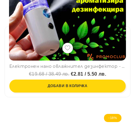
Електронен нано овлажнител дезинфектор - мини размер в джоба ти, BFO2
€19.68 / 38.49 лв.
€2.81 / 5.50 лв.
ДОБАВИ В КОЛИЧКА
-18%