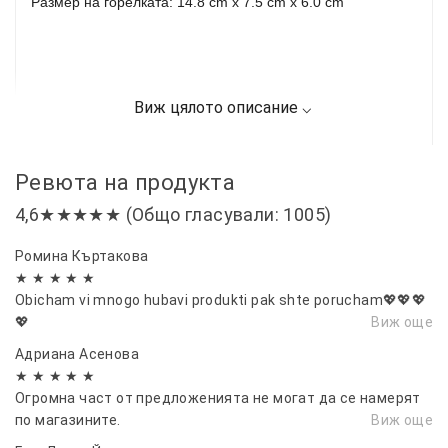
Размер на горелката: 14.8 cm x 7.5 cm x 6.0 cm
Ревюта на продукта
4,6★★★★★ (Общо гласували: 1005)
Ромина Къртакова
★ ★ ★ ★ ★
Obicham vi mnogo hubavi produkti pak shte porucham💖💖💖
💖
Виж още
Адриана Асенова
★ ★ ★ ★ ★
Огромна част от предложенията не могат да се намерят
по магазините.
Виж още