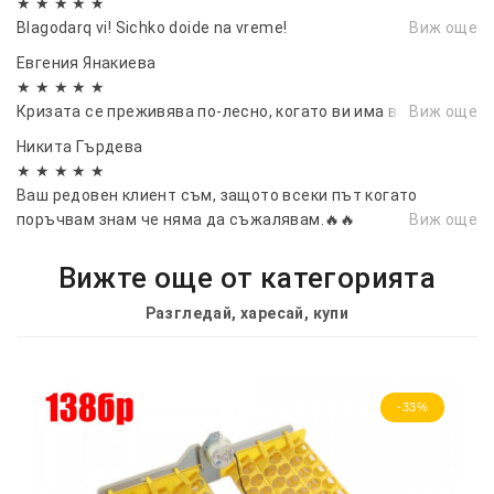
★ ★ ★ ★ ★
Blagodarq vi! Sichko doide na vreme!
Виж още
Евгения Янакиева
★ ★ ★ ★ ★
Кризата се преживява по-лесно, когато ви има вас.
Виж още
Никита Гърдева
★ ★ ★ ★ ★
Ваш редовен клиент съм, защото всеки път когато
поръчвам знам че няма да съжалявам.🔥🔥
Виж още
Вижте още от категорията
Разгледай, харесай, купи
-33%