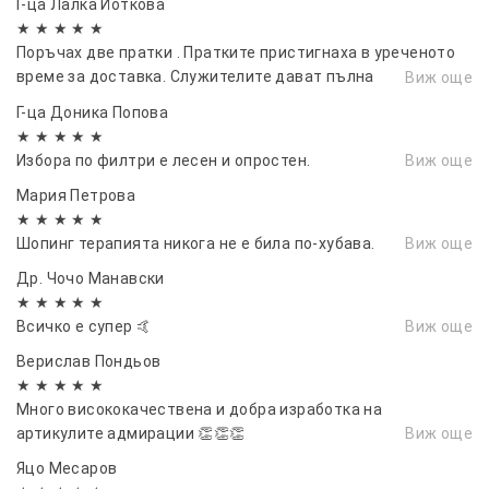
Г-ца Лалка Йоткова
★ ★ ★ ★ ★
Поръчах две пратки . Пратките пристигнаха в уреченото
време за доставка. Служителите дават пълна
Виж още
информация за статуса на пратките и комуникацията с
Г-ца Доника Попова
клиента е на ниво
★ ★ ★ ★ ★
Избора по филтри е лесен и опростен.
Виж още
Мария Петрова
★ ★ ★ ★ ★
Шопинг терапията никога не е била по-хубава.
Виж още
Др. Чочо Манавски
★ ★ ★ ★ ★
Всичко е супер 🤙
Виж още
Верислав Пондьов
★ ★ ★ ★ ★
Много висококачествена и добра изработка на
артикулите адмирации 👏👏👏
Виж още
Яцо Месаров