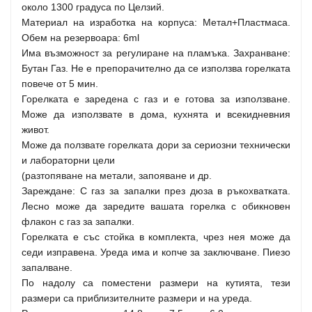
около 1300 градуса по Целзий.
Материал на изработка на корпуса: Метал+Пластмаса.
Обем на резервоара: 6ml
Има възможност за регулиране на пламъка. Захранване:
Бутан Газ. Не е препорачително да се използва горелката
повече от 5 мин.
Горелката е заредена с газ и е готова за използване.
Може да използвате в дома, кухнята и всекидневния
живот.
Може да ползвате горелката дори за сериозни технически
и лабораторни цели
(разтопяване на метали, запояване и др.
Зареждане: С газ за запалки през дюза в ръкохватката.
Лесно може да заредите вашата горелка с обикновен
флакон с газ за запалки.
Горелката е със стойка в комплекта, чрез нея може да
седи изправена. Уреда има и копче за заключване. Пиезо
запалване.
По надолу са поместени размери на кутията, тези
размери са приблизителните размери и на уреда.